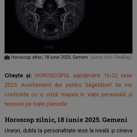
Horoscop zilnic, 18 iunie 2025. Gemeni
(sursa foto: PixaBay)
Citește și:
HOROSCOPUL săptămânii 16-22 iunie
2025. Avertisment dur pentru Săgetători! Se vor
confrunta cu o criză majoră în viața personală și
tensiuni pe toate planurile
Horoscop zilnic, 18 iunie 2025. Gemeni
Uneori, dubla ta personalitate iese la iveală și cineva