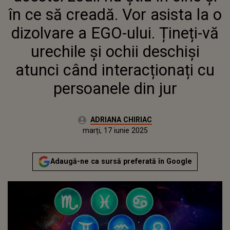
DESCHIȘI ATUNCI CÂND
în ce să creadă. Vor asista la o
INTERACȚIONAȚI CU
PERSOANELE DIN JUR
dizolvare a EGO-ului. Țineți-vă
urechile și ochii deschiși
atunci când interacționați cu
persoanele din jur
Autor:
ADRIANA CHIRIAC
Publicat:
marți, 17 iunie 2025
Adaugă-ne ca sursă preferată în Google