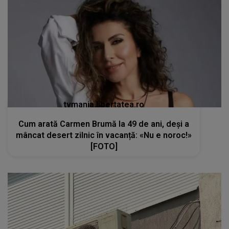
tvmania.libertatea.ro
Cum arată Carmen Brumă la 49 de ani, deși a
mâncat desert zilnic în vacanță: «Nu e noroc!»
[FOTO]