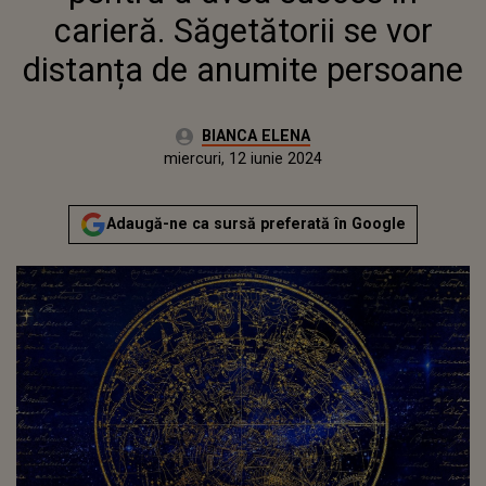
carieră. Săgetătorii se vor
distanța de anumite persoane
Autor:
BIANCA ELENA
Publicat:
marți, 11 iunie 2024
Actualizat:
miercuri, 12 iunie 2024
Adaugă-ne ca sursă preferată în Google