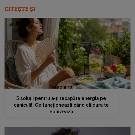
CITEȘTE ȘI
femeia.ro
5 soluții pentru a-ți recăpăta energia pe
caniculă. Ce funcționează când căldura te
epuizează