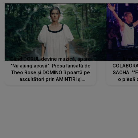
Când DORUL devine muzică, apare
Armin 
"Nu ajung acasă". Piesa lansată de
COLABORAR
Theo Rose și DOMINO îi poartă pe
SACHA: ""E
ascultători prin AMINTIRI și
o piesă 
REGĂSIRI, iar drumul emoțiilor
imediat pre
trece prin sufletul publicului:
cu mine șt
"Pentru toți cei care au plecat
păstrăm do
departe ca să le fie mai bine"