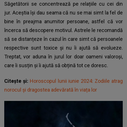
Săgetătorii se concentrează pe relațiile cu cei din
jur. Aceștia își dau seama că nu se mai simt la fel de
bine în preajma anumitor persoane, astfel că vor
încerca să descopere motivul. Astrele le recomandă
să se distanțeze în cazul în care simt că persoanele
respective sunt toxice și nu îi ajută să evolueze.
Treptat, vor aduna în jurul lor doar oameni valoroși,
care îi susțin și îi ajută să obțină tot ce doresc.
Citește și:
Horoscopul lunii iunie 2024: Zodiile atrag
norocul și dragostea adevărată în viața lor