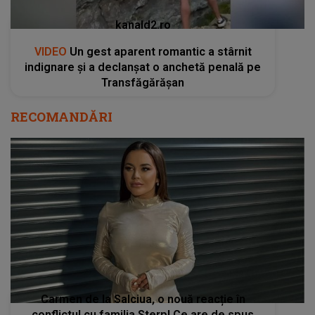
kanald2.ro
VIDEO
Un gest aparent romantic a stârnit
indignare și a declanșat o anchetă penală pe
Transfăgărășan
RECOMANDĂRI
Carmen de la Salciua, o nouă reacție în
conflictul cu familia Sterp! Ce are de spus