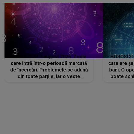
HOROSCOP 7 august 2026. Zodia
HOROSCOP 
care intră într-o perioadă marcată
care are șa
de încercări. Problemele se adună
bani. O opo
din toate părțile, iar o veste
poate schi
neașteptată îi dă planurile peste
la
cap