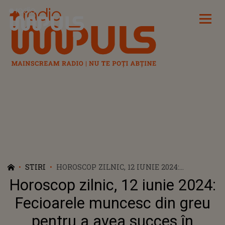
Radio Impuls
STIRI
HOROSCOP ZILNIC, 12 IUNIE 2024:
FECIOARELE MUNCESC DIN GREU PENTRU
Horoscop zilnic, 12 iunie 2024:
A AVEA SUCCES ÎN CARIERĂ. SĂGETĂTORII
SE VOR DISTANȚA DE ANUMITE PERSOANE
Fecioarele muncesc din greu
pentru a avea succes în