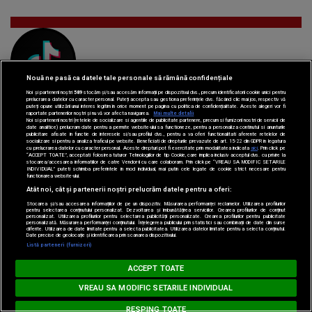
TikTok
Nouă ne pasă ca datele tale personale să rămână confidențiale
Watch
Noi și partenerii noștri
589
stocăm și/sau accesăm informații pe dispozitivul dvs., precum identificatorii cookie unici pentru
prelucrarea datelor cu caracter personal. Puteți accepta sau gestiona preferințele dvs. făcând clic mai jos, respectiv vă
puteți opune utilizării unui interes legitim în orice moment pe pagina cu politica de confidențialitate. Aceste alegeri vor fi
raportate partenerilor noștri și nu vă vor afecta navigarea.
Mai multe detalii
Noi si partenerii nostri (retelele de socializare si agentiile de publicitate partenere, precum si furnizorii nostri de servicii de
date analitice) prelucram date pentru a permite website-ului sa functioneze, pentru a personaliza continutul si anunturile
publicitare afisate in functie de interesele si/sau profilul dvs., pentru a va oferi functionalitati aferente retelelor de
socializare si pentru a analiza traficul pe website. Beneficiati de drepturile prevazute de art. 15-22 din GDPR in legatura
cu prelucrarea datelor cu caracter personal. Aceste drepturi pot fi exercitate prin modalitatea indicata
aici
. Prin click pe
“ACCEPT TOATE”, acceptati folosirea tuturor Tehnologiilor de tip Cookie, care implica inclusiv acceptul dvs. cu privire la
stocarea/accesarea informatiilor de catre Vendor-ii cu care colaboram. Prin click pe “VREAU SA MODIFIC SETARILE
Spotify
INDIVIDUAL” puteti schimba preferintele in mod individual, mai putin cele legate de cookie strict necesare pentru
Listen
functionarea website-ului.
Atât noi, cât și partenerii noștri prelucrăm datele pentru a oferi:
Stocarea și/sau accesarea informațiilor de pe un dispozitiv. Măsurarea performanței reclamelor. Utilizarea profilurilor
pentru selectarea conținutului personalizat. Dezvoltarea și îmbunătățirea serviciilor. Crearea profilurilor de conținut
personalizat. Utilizarea profilurilor pentru selectarea publicității personalizate. Crearea profilurilor pentru publicitate
personalizată. Măsurarea performanței conținutului. Înțelegerea publicului prin statistici sau combinații de date din surse
diferite. Utilizarea de date limitate pentru a selecta publicitatea. Utilizarea datelor limitate pentru a selecta conținutul.
Date precise de geolocație și identificarea prin scanarea dispozitivului.
Loading...
Listă parteneri (furnizori)
MUSIC NON STOP
ACCEPT TOATE
Parteneri:
BTS - Swim
VREAU SA MODIFIC SETARILE INDIVIDUAL
RESPING TOATE