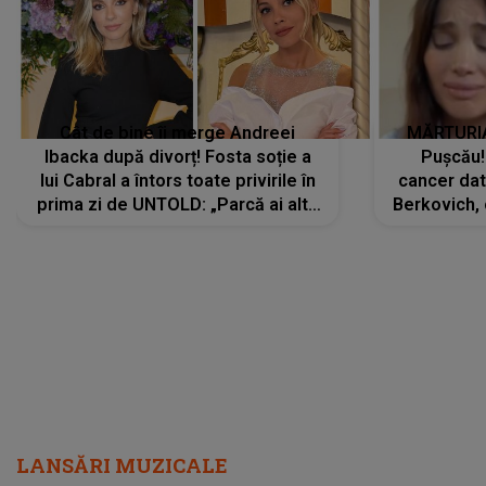
Cât de bine îi merge Andreei
MĂRTURIA
Ibacka după divorț! Fosta soție a
Pușcău!
lui Cabral a întors toate privirile în
cancer dato
prima zi de UNTOLD: „Parcă ai altă
Berkovich, 
strălucire, emani putere,
accident ru
încredere, siguranță...”
Dacă nu 
LANSĂRI MUZICALE