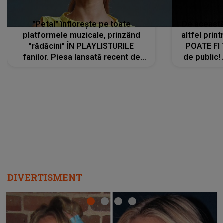
"Petal" înflorește pe toate
De această 
platformele muzicale, prinzând
altfel prin
"rădăcini" ÎN PLAYLISTURILE
POATE FI
fanilor. Piesa lansată recent de
de public!
Ariana Grande îi face pe
a lansat V
ascultători SĂ O ASCULTE PE
REPEAT
DIVERTISMENT