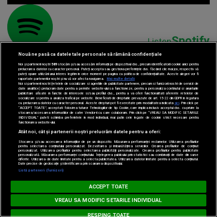
Spotify
Listen
Nouă ne pasă ca datele tale personale să rămână confidențiale
Noi și partenerii noștri
589
stocăm și/sau accesăm informații pe dispozitivul dvs., precum identificatorii cookie unici pentru
prelucrarea datelor cu caracter personal. Puteți accepta sau gestiona preferințele dvs. făcând clic mai jos, respectiv vă
puteți opune utilizării unui interes legitim în orice moment pe pagina cu politica de confidențialitate. Aceste alegeri vor fi
raportate partenerilor noștri și nu vă vor afecta navigarea.
Mai multe detalii
Noi si partenerii nostri (retelele de socializare si agentiile de publicitate partenere, precum si furnizorii nostri de servicii de
date analitice) prelucram date pentru a permite website-ului sa functioneze, pentru a personaliza continutul si anunturile
publicitare afisate in functie de interesele si/sau profilul dvs., pentru a va oferi functionalitati aferente retelelor de
socializare si pentru a analiza traficul pe website. Beneficiati de drepturile prevazute de art. 15-22 din GDPR in legatura
cu prelucrarea datelor cu caracter personal. Aceste drepturi pot fi exercitate prin modalitatea indicata
aici
. Prin click pe
“ACCEPT TOATE”, acceptati folosirea tuturor Tehnologiilor de tip Cookie, care implica inclusiv acceptul dvs. cu privire la
stocarea/accesarea informatiilor de catre Vendor-ii cu care colaboram. Prin click pe “VREAU SA MODIFIC SETARILE
Parteneri:
INDIVIDUAL” puteti schimba preferintele in mod individual, mai putin cele legate de cookie strict necesare pentru
functionarea website-ului.
Atât noi, cât și partenerii noștri prelucrăm datele pentru a oferi:
Stocarea și/sau accesarea informațiilor de pe un dispozitiv. Măsurarea performanței reclamelor. Utilizarea profilurilor
pentru selectarea conținutului personalizat. Dezvoltarea și îmbunătățirea serviciilor. Crearea profilurilor de conținut
personalizat. Utilizarea profilurilor pentru selectarea publicității personalizate. Crearea profilurilor pentru publicitate
personalizată. Măsurarea performanței conținutului. Înțelegerea publicului prin statistici sau combinații de date din surse
diferite. Utilizarea de date limitate pentru a selecta publicitatea. Utilizarea datelor limitate pentru a selecta conținutul.
Date precise de geolocație și identificarea prin scanarea dispozitivului.
Listă parteneri (furnizori)
MUSIC NON STOP
ACCEPT TOATE
Loading...
#hitperepeat
VREAU SA MODIFIC SETARILE INDIVIDUAL
RESPING TOATE