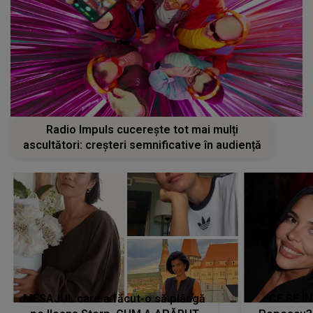
Radio Impuls cucerește tot mai mulți
ascultători: creșteri semnificative în audiență
MESAJUL care a făcut-o să plângă
CE SE Î