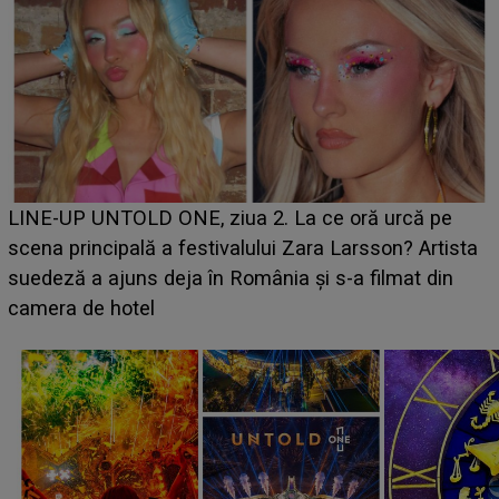
Ce a dezvăluit noua concurentă din "Casa Iubirii" l-a
luat prin surprindere pe Emanuel. CINE ESTE
BĂIATUL VIZAT de Alexandra?! Aflându-se în fața
faptului împlinit, A RECUNOSCUT IMEDIAT: "Am
avut..."