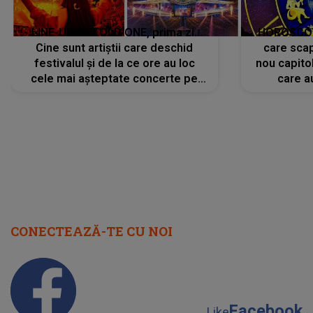
LINE-UP UNTOLD ONE, prima zi.
HOROSCOP 
Cine sunt artiștii care deschid
care scap
festivalul și de la ce ore au loc
nou capitol
cele mai așteptate concerte pe
care a
scena principală?
perioadă 
CONECTEAZĂ-TE CU NOI
Facebook
Like