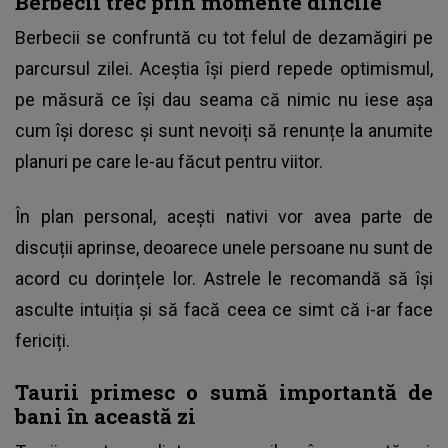
Berbecii trec prin momente dificile
Berbecii se confruntă cu tot felul de dezamăgiri pe
parcursul zilei. Aceștia își pierd repede optimismul,
pe măsură ce își dau seama că nimic nu iese așa
cum își doresc și sunt nevoiți să renunțe la anumite
planuri pe care le-au făcut pentru viitor.
În plan personal, acești nativi vor avea parte de
discuții aprinse, deoarece unele persoane nu sunt de
acord cu dorințele lor. Astrele le recomandă să își
asculte intuiția și să facă ceea ce simt că i-ar face
fericiți.
Taurii primesc o sumă importantă de
bani în această zi