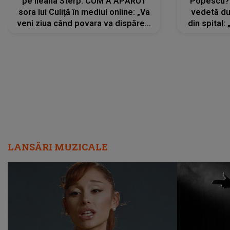
pe Ileana Sterp. CUM A APĂRUT
Popescu?
sora lui Culiță în mediul online: „Va
vedetă du
veni ziua când povara va dispărea,
din spital:
iar lacrimile...”
LANSĂRI MUZICALE