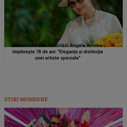
Sărbătorita zilei de astăzi: Angela Similea
împlinește 78 de ani: "Eleganța și distincția
unei artiste speciale"
STIRI MONDENE