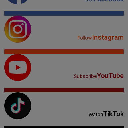
Instagram
Follow
YouTube
Subscribe
TikTok
Watch