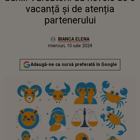
vacanță și de atenția
partenerului
Autor:
BIANCA ELENA
Publicat:
miercuri, 10 iulie 2024
Actualizat:
miercuri, 10 iulie 2024
Adaugă-ne ca sursă preferată în Google