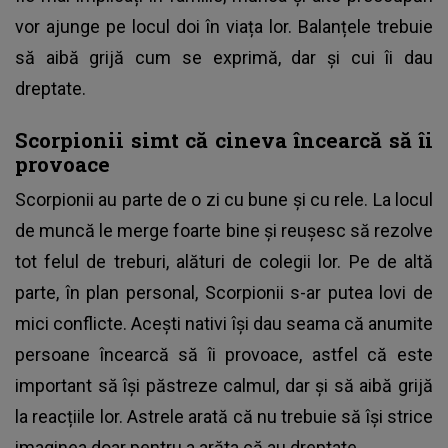
vor ajunge pe locul doi în viața lor. Balanțele trebuie
să aibă grijă cum se exprimă, dar și cui îi dau
dreptate.
Scorpionii simt că cineva încearcă să îi
provoace
Scorpionii au parte de o zi cu bune și cu rele. La locul
de muncă le merge foarte bine și reușesc să rezolve
tot felul de treburi, alături de colegii lor. Pe de altă
parte, în plan personal, Scorpionii s-ar putea lovi de
mici conflicte. Acești nativi își dau seama că anumite
persoane încearcă să îi provoace, astfel că este
important să își păstreze calmul, dar și să aibă grijă
la reacțiile lor. Astrele arată că nu trebuie să își strice
imaginea doar pentru a arăta că au dreptate.