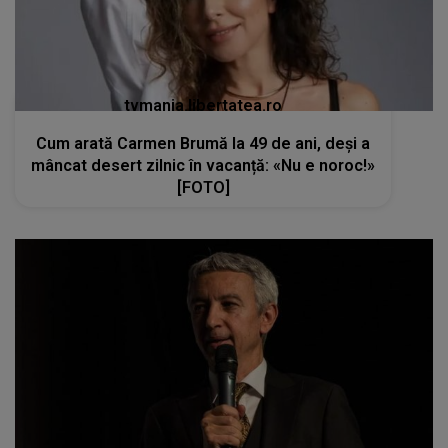
tvmania.libertatea.ro
Cum arată Carmen Brumă la 49 de ani, deși a
mâncat desert zilnic în vacanță: «Nu e noroc!»
[FOTO]