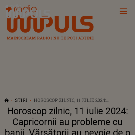
Radio Impuls
STIRI
HOROSCOP ZILNIC, 11 IULIE 2024:
CAPRICORNII AU PROBLEME CU BANII.
Horoscop zilnic, 11 iulie 2024:
VĂRSĂTORII AU NEVOIE DE O VACANȚĂ ȘI
DE ATENȚIA PARTENERULUI
Capricornii au probleme cu
banii. Vărsătorii au nevoie de o