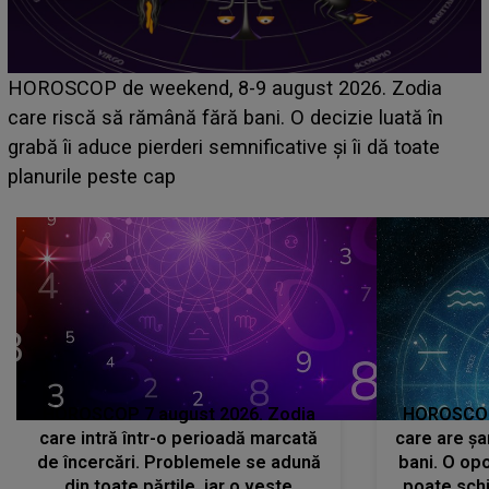
Emanuel a ținut ACEST DETALIU ASCUNS până
acum! În fața Alexandrei, concurentul din Casa Iubirii
face o MĂRTURISIRE NEAȘTEPTATĂ despre mama
sa: "I-am spus și ei în față, eu nu te iubesc pentru
că..."
HOROSCOP 7 august 2026. Zodia
HOROSCOP 
care intră într-o perioadă marcată
care are șa
de încercări. Problemele se adună
bani. O opo
din toate părțile, iar o veste
poate schi