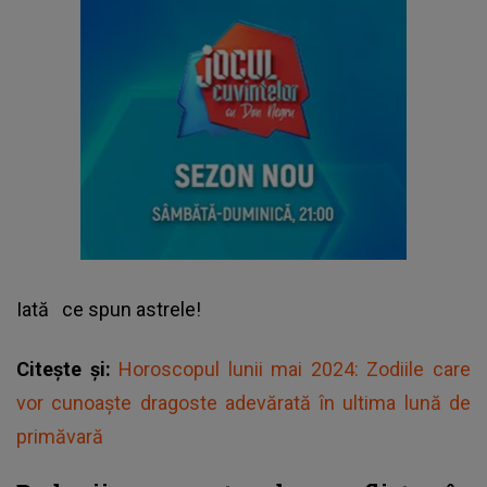
Iată
ce spun astrele!
Citește și:
Horoscopul lunii mai 2024: Zodiile care
vor cunoaște dragoste adevărată în ultima lună de
primăvară