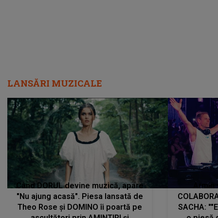
LANSĂRI MUZICALE
Când DORUL devine muzică, apare
Armin 
"Nu ajung acasă". Piesa lansată de
COLABORAR
Theo Rose și DOMINO îi poartă pe
SACHA: ""E
ascultători prin AMINTIRI și
o piesă 