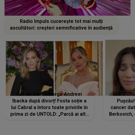
Radio Impuls cucerește tot mai mulți
ascultători: creșteri semnificative în audiență
Cât de bine îi merge Andreei
MĂRTURIA
Ibacka după divorț! Fosta soție a
Pușcău!
lui Cabral a întors toate privirile în
cancer dato
prima zi de UNTOLD: „Parcă ai altă
Berkovich, 
strălucire, emani putere,
accident ru
încredere, siguranță...”
Dacă nu 