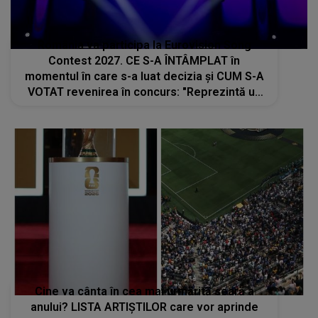
România va participa la Eurovision Song
Contest 2027. CE S-A ÎNTÂMPLAT în
momentul în care s-a luat decizia și CUM S-A
VOTAT revenirea în concurs: "Reprezintă un
proiect strategic de..."
Cine va cânta în cea mai urmărită seară a
anului? LISTA ARTIȘTILOR care vor aprinde