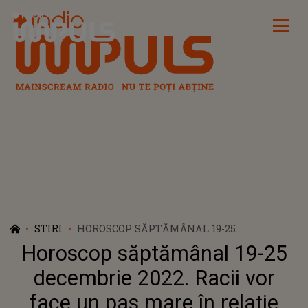
Radio Impuls
STIRI
HOROSCOP SĂPTĂMÂNAL 19-25
DECEMBRIE 2022. RACII VOR FACE UN PAS
Horoscop săptămânal 19-25
MARE ÎN RELAȚIE
decembrie 2022. Racii vor
face un pas mare în relație