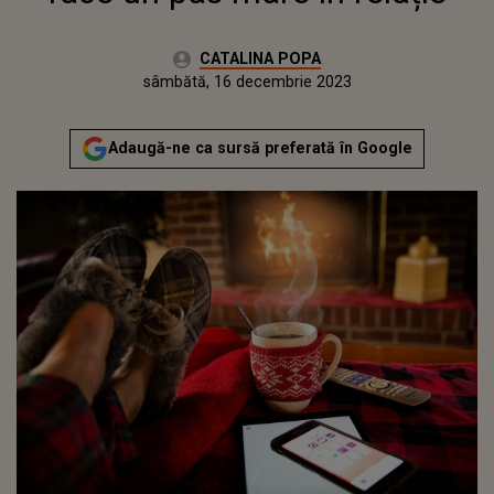
Autor:
CATALINA POPA
Publicat:
vineri, 16 decembrie 2022
Actualizat:
sâmbătă, 16 decembrie 2023
Adaugă-ne ca sursă preferată în Google