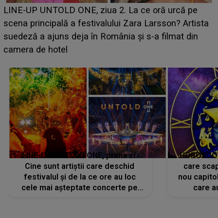
Ce a dezvăluit noua concurentă din "Casa Iubirii" l-a
luat prin surprindere pe Emanuel. CINE ESTE
BĂIATUL VIZAT de Alexandra?! Aflându-se în fața
faptului împlinit, A RECUNOSCUT IMEDIAT: "Am
avut..."
LINE-UP UNTOLD ONE, prima zi.
HOROSCOP 
Cine sunt artiștii care deschid
care scap
festivalul și de la ce ore au loc
nou capitol
cele mai așteptate concerte pe
care a
scena principală?
perioadă 