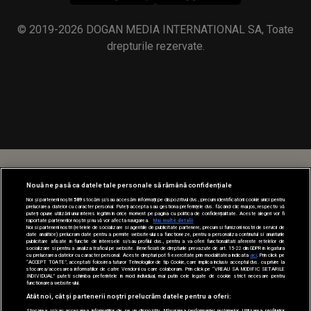
© 2019-2026 DOGAN MEDIA INTERNATIONAL SA, Toate
drepturile rezervate.
Nouă ne pasă ca datele tale personale să rămână confidențiale
Noi și partenerii noștri
589
stocăm și/sau accesăm informații pe dispozitivul dvs., precum identificatorii cookie unici pentru
prelucrarea datelor cu caracter personal. Puteți accepta sau gestiona preferințele dvs. făcând clic mai jos, respectiv vă
puteți opune utilizării unui interes legitim în orice moment pe pagina cu politica de confidențialitate. Aceste alegeri vor fi
raportate partenerilor noștri și nu vă vor afecta navigarea.
Mai multe detalii
Noi si partenerii nostri (retelele de socializare si agentiile de publicitate partenere, precum si furnizorii nostri de servicii de
date analitice) prelucram date pentru a permite website-ului sa functioneze, pentru a personaliza continutul si anunturile
publicitare afisate in functie de interesele si/sau profilul dvs., pentru a va oferi functionalitati aferente retelelor de
socializare si pentru a analiza traficul pe website. Beneficiati de drepturile prevazute de art. 15-22 din GDPR in legatura
cu prelucrarea datelor cu caracter personal. Aceste drepturi pot fi exercitate prin modalitatea indicata
aici
. Prin click pe
“ACCEPT TOATE”, acceptati folosirea tuturor Tehnologiilor de tip Cookie, care implica inclusiv acceptul dvs. cu privire la
stocarea/accesarea informatiilor de catre Vendor-ii cu care colaboram. Prin click pe “VREAU SA MODIFIC SETARILE
INDIVIDUAL” puteti schimba preferintele in mod individual, mai putin cele legate de cookie strict necesare pentru
functionarea website-ului.
Atât noi, cât și partenerii noștri prelucrăm datele pentru a oferi:
Stocarea și/sau accesarea informațiilor de pe un dispozitiv. Măsurarea performanței reclamelor. Utilizarea profilurilor