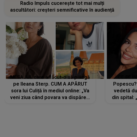
Radio Impuls cucerește tot mai mulți
ascultători: creșteri semnificative în audiență
MESAJUL care a făcut-o să plângă
CE SE Î
pe Ileana Sterp. CUM A APĂRUT
Popescu?
sora lui Culiță în mediul online: „Va
vedetă du
veni ziua când povara va dispărea,
din spital:
iar lacrimile...”