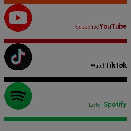
YouTube
Subscribe
TikTok
Watch
Spotify
Listen