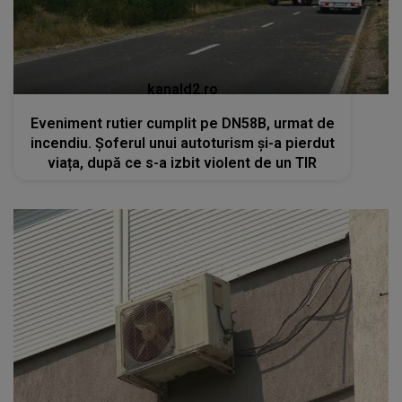
kanald2.ro
VIDEO
Teama de Legionella îi determină pe
români să renunțe la aerul condiționat în plină
caniculă
RECOMANDĂRI