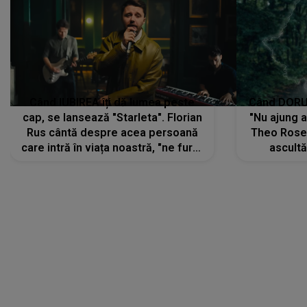
Rus cântă despre acea persoană
Theo Rose 
care intră în viața noastră, "ne fură"
ascultă
toate PRIVIRILE, toate GÂNDURILE,
REGĂSIRI
tot UNIVERSUL și fără să ne dăm
trece pr
seama, ajunge să fie motivul
"Pentru t
pentru care zâmbim
departe 
DIVERTISMENT