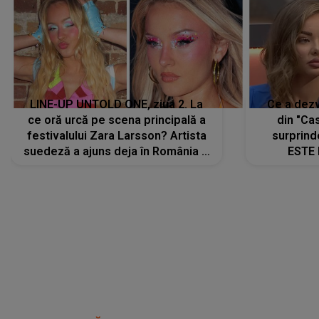
festivalului Zara Larsson? Artista
surprind
suedeză a ajuns deja în România și
ESTE 
s-a filmat din camera de hotel
Alexandr
faptului 
IMED
CONECTEAZĂ-TE CU NOI
Facebook
Like