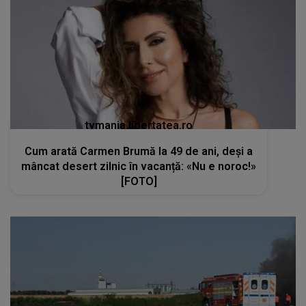
tvmania.libertatea.ro
Cum arată Carmen Brumă la 49 de ani, deși a
mâncat desert zilnic în vacanță: «Nu e noroc!»
[FOTO]
kanald2.ro
Eveniment rutier cumplit pe DN58B, urmat de
incendiu. Șoferul unui autoturism și-a pierdut
viața, după ce s-a izbit violent de un TIR