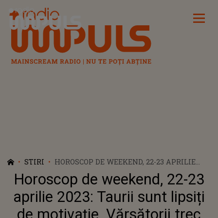
Radio Impuls
STIRI
HOROSCOP DE WEEKEND, 22-23 APRILIE
2023: TAURII SUNT LIPSIȚI DE MOTIVAȚIE.
Horoscop de weekend, 22-23
VĂRSĂTORII TREC PRIN MOMENTE
DIFICILE
aprilie 2023: Taurii sunt lipsiți
de motivație. Vărsătorii trec