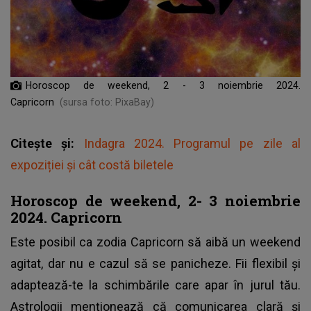
Horoscop de weekend, 2 - 3 noiembrie 2024.
Capricorn
(sursa foto: PixaBay)
Citește și:
Indagra 2024. Programul pe zile al
expoziției și cât costă biletele
Horoscop de weekend, 2- 3 noiembrie
2024. Capricorn
Este posibil ca zodia Capricorn să aibă un weekend
agitat, dar nu e cazul să se panicheze. Fii flexibil și
adaptează-te la schimbările care apar în jurul tău.
Astrologii menționează că comunicarea clară și