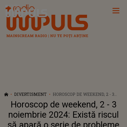
Radio Impuls
DIVERTISMENT
HOROSCOP DE WEEKEND, 2 - 3
NOIEMBRIE 2024: EXISTĂ RISCUL
Horoscop de weekend, 2 - 3
SĂ APARĂ O SERIE DE PROBLEME
ÎNTRE NATIVII SCORPION ȘI O
noiembrie 2024: Există riscul
PERSOANĂ DRAGĂ DIN VIAȚA
să apară o serie de probleme
LOR. BERBECII SUNT PUȘI PE