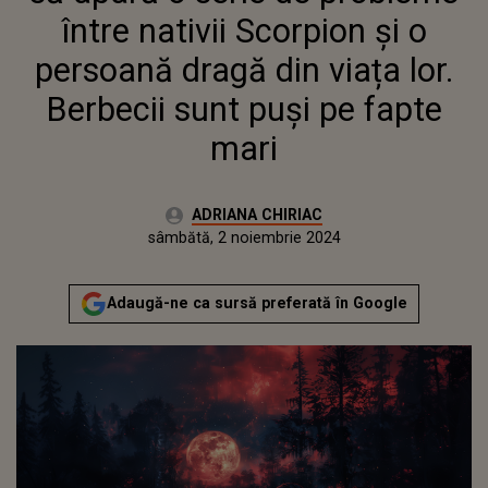
FAPTE MARI
între nativii Scorpion și o
persoană dragă din viața lor.
Berbecii sunt puși pe fapte
mari
Autor:
ADRIANA CHIRIAC
Publicat:
sâmbătă, 2 noiembrie 2024
Actualizat:
sâmbătă, 2 noiembrie 2024
Adaugă-ne ca sursă preferată în Google