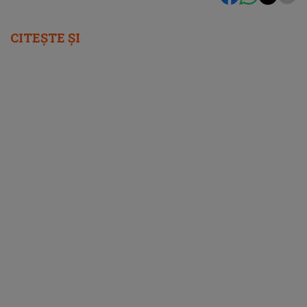
CITEȘTE ȘI
femeia.ro
5 soluții pentru a-ți recăpăta energia pe
caniculă. Ce funcționează când căldura te
epuizează