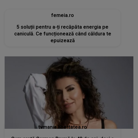
tvmania.libertatea.ro
Cum arată Carmen Brumă la 49 de ani, deși a
mâncat desert zilnic în vacanță: «Nu e noroc!»
[FOTO]