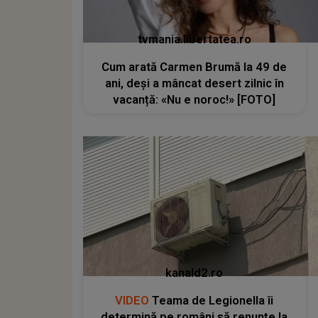
tvmania.libertatea.ro
Cum arată Carmen Brumă la 49 de
ani, deși a mâncat desert zilnic în
vacanță: «Nu e noroc!» [FOTO]
kanald2.ro
VIDEO
Teama de Legionella îi
determină pe români să renunțe la