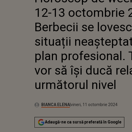
BERBECII
12-13 octombrie 
SITUAȚI
PE PLAN
TAURII V
Berbecii se loves
RELAȚIA
URMĂTO
situații neaștepta
plan profesional. 
vor să își ducă rel
următorul nivel
Publicat:
Autor:
vineri, 11 octombrie 2024
Actualizat:
BIANCA ELENA
vineri, 11 octombrie 2024
Adaugă-ne ca sursă preferată în Google