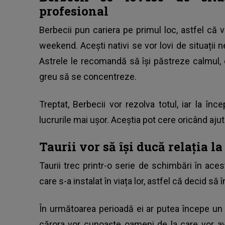
profesional
Berbecii pun cariera pe primul loc, astfel că
weekend. Acești nativi se vor lovi de situații 
Astrele le recomandă să își păstreze calmul, 
greu să se concentreze.
Treptat, Berbecii vor rezolva totul, iar la în
lucrurile mai ușor. Aceștia pot cere oricând ajut
Taurii vor să își ducă relația l
Taurii trec printr-o serie de schimbări în ac
care s-a instalat în viața lor, astfel că decid să 
În următoarea perioadă ei ar putea începe un 
cărora vor cunoaște oameni de la care vor av