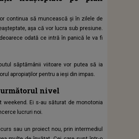
 vor continua să muncească și în zilele de
neașteptate, așa că vor lucra sub presiune.
deoarece odată ce intră în panică le va fi
ceputul săptămânii viitoare vor putea să ia
orul apropiaților pentru a ieși din impas.
a următorul nivel
est weekend. Ei s-au săturat de monotonia
încerce lucruri noi.
curs sau un proiect nou, prin intermediul
ea multe de învățat. Cei care sunt într-o