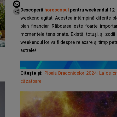
Descoperă
horoscopul
pentru weekendul 12-
weekend agitat. Acestea întâmpină diferite b
plan financiar. Răbdarea este foarte import
momentele tensionate. Există, totuși, și zodii
weekendul lor va fi despre relaxare și timp petr
astrele!
Citește și:
Ploaia Draconidelor 2024: La ce oră
căzătoare