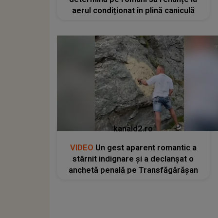
aerul condiționat în plină caniculă
kanald2.ro
VIDEO
Un gest aparent romantic a
stârnit indignare și a declanșat o
anchetă penală pe Transfăgărășan