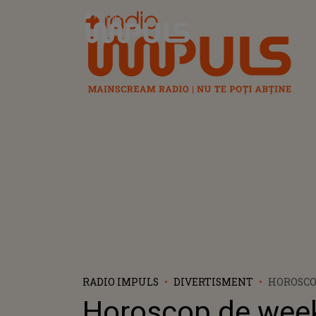
Radio Impuls
RADIO IMPULS
DIVERTISMENT
HOROSCO
WEEKEND,
Horoscop de wee
OCTOMBRI