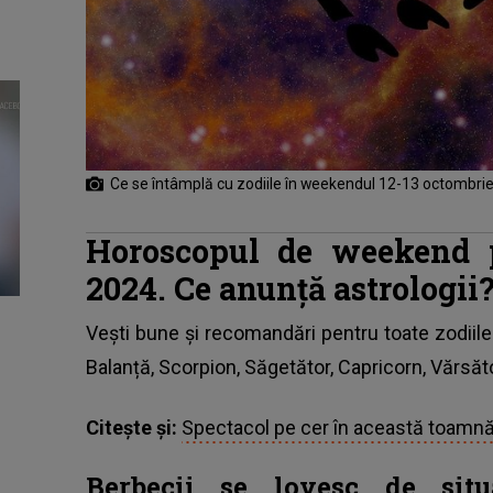
Ce se întâmplă cu zodiile în weekendul 12-13 octombri
Horoscopul de weekend p
2024. Ce anunță astrologii
Vești bune și recomandări pentru toate zodiile
Balanță, Scorpion, Săgetător, Capricorn, Vărsăto
Citește și:
Spectacol pe cer în această toamnă
Berbecii se lovesc de situ