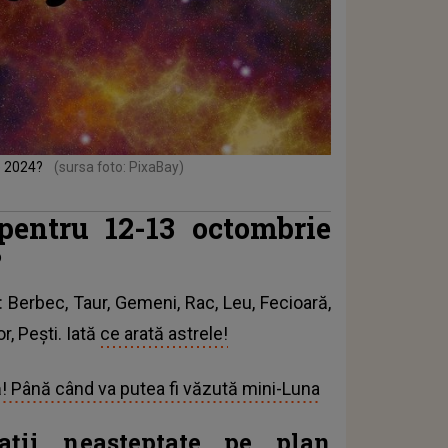
e 2024?
(sursa foto: PixaBay)
entru 12-13 octombrie
?
: Berbec, Taur, Gemeni, Rac, Leu, Fecioară,
r, Pești. Iată
ce arată astrele!
! Până când va putea fi văzută mini-Luna
ații neașteptate pe plan