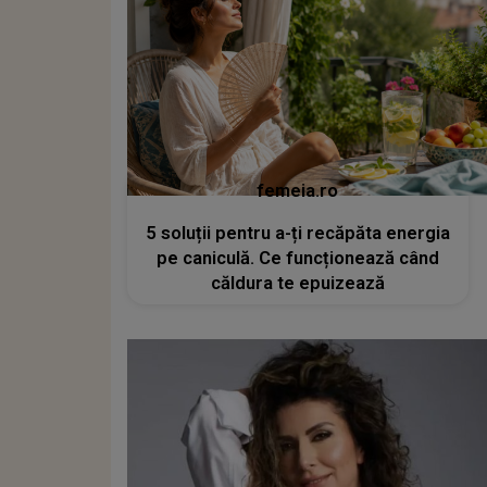
femeia.ro
5 soluții pentru a-ți recăpăta energia
pe caniculă. Ce funcționează când
căldura te epuizează