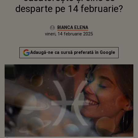
desparte pe 14 februarie?
Autor:
BIANCA ELENA
Publicat:
vineri, 14 februarie 2025
Actualizat:
vineri, 14 februarie 2025
Adaugă-ne ca sursă preferată în Google