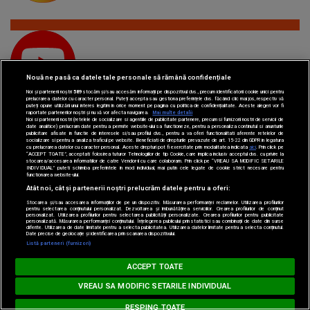
Nouă ne pasă ca datele tale personale să rămână confidențiale
YouTube
Subscribe
Noi și partenerii noștri
589
stocăm și/sau accesăm informații pe dispozitivul dvs., precum identificatorii cookie unici pentru
prelucrarea datelor cu caracter personal. Puteți accepta sau gestiona preferințele dvs. făcând clic mai jos, respectiv vă
puteți opune utilizării unui interes legitim în orice moment pe pagina cu politica de confidențialitate. Aceste alegeri vor fi
raportate partenerilor noștri și nu vă vor afecta navigarea.
Mai multe detalii
Noi si partenerii nostri (retelele de socializare si agentiile de publicitate partenere, precum si furnizorii nostri de servicii de
date analitice) prelucram date pentru a permite website-ului sa functioneze, pentru a personaliza continutul si anunturile
publicitare afisate in functie de interesele si/sau profilul dvs., pentru a va oferi functionalitati aferente retelelor de
socializare si pentru a analiza traficul pe website. Beneficiati de drepturile prevazute de art. 15-22 din GDPR in legatura
cu prelucrarea datelor cu caracter personal. Aceste drepturi pot fi exercitate prin modalitatea indicata
aici
. Prin click pe
“ACCEPT TOATE”, acceptati folosirea tuturor Tehnologiilor de tip Cookie, care implica inclusiv acceptul dvs. cu privire la
stocarea/accesarea informatiilor de catre Vendor-ii cu care colaboram. Prin click pe “VREAU SA MODIFIC SETARILE
INDIVIDUAL” puteti schimba preferintele in mod individual, mai putin cele legate de cookie strict necesare pentru
TikTok
Watch
functionarea website-ului.
Atât noi, cât și partenerii noștri prelucrăm datele pentru a oferi:
Stocarea și/sau accesarea informațiilor de pe un dispozitiv. Măsurarea performanței reclamelor. Utilizarea profilurilor
pentru selectarea conținutului personalizat. Dezvoltarea și îmbunătățirea serviciilor. Crearea profilurilor de conținut
personalizat. Utilizarea profilurilor pentru selectarea publicității personalizate. Crearea profilurilor pentru publicitate
personalizată. Măsurarea performanței conținutului. Înțelegerea publicului prin statistici sau combinații de date din surse
diferite. Utilizarea de date limitate pentru a selecta publicitatea. Utilizarea datelor limitate pentru a selecta conținutul.
Date precise de geolocație și identificarea prin scanarea dispozitivului.
Listă parteneri (furnizori)
Spotify
MUSIC NON STOP
Loading...
Listen
ACCEPT TOATE
www.radioimpuls.ro
VREAU SA MODIFIC SETARILE INDIVIDUAL
RESPING TOATE