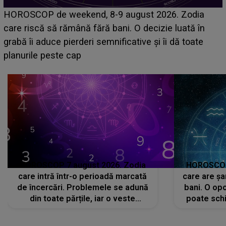
Emanuel a ținut ACEST DETALIU ASCUNS până
acum! În fața Alexandrei, concurentul din Casa Iubirii
face o MĂRTURISIRE NEAȘTEPTATĂ despre mama
sa: "I-am spus și ei în față, eu nu te iubesc pentru
că..."
HOROSCOP 7 august 2026. Zodia
HOROSCOP 
care intră într-o perioadă marcată
care are șa
de încercări. Problemele se adună
bani. O opo
din toate părțile, iar o veste
poate schi
neașteptată îi dă planurile peste
la
cap