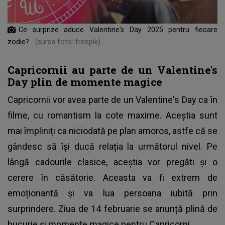
Ce surprize aduce Valentine's Day 2025 pentru fiecare
zodie?
(sursa foto: freepik)
Capricornii au parte de un Valentine's
Day plin de momente magice
Capricornii vor avea parte de un Valentine's Day ca în
filme, cu romantism la cote maxime. Aceștia sunt
mai împliniți ca niciodată pe plan amoros, astfe că se
gândesc să își ducă relația la următorul nivel. Pe
lângă cadourile clasice, aceștia vor pregăti și o
cerere în căsătorie. Aceasta va fi extrem de
emoționantă și va lua persoana iubită prin
surprindere. Ziua de 14 februarie se anunță plină de
bucurie și momente magice pentru Capricorni.