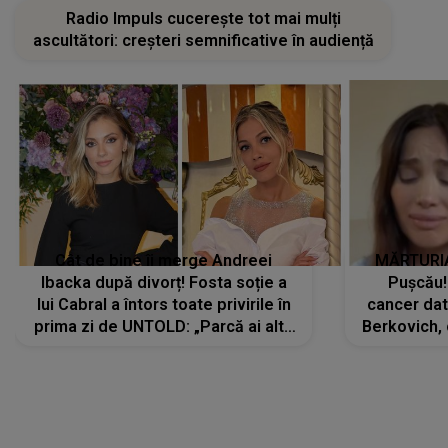
Radio Impuls cucerește tot mai mulți
ascultători: creșteri semnificative în audiență
Cât de bine îi merge Andreei
MĂRTURIA
Ibacka după divorț! Fosta soție a
Pușcău!
lui Cabral a întors toate privirile în
cancer dato
prima zi de UNTOLD: „Parcă ai altă
Berkovich, 
strălucire, emani putere,
accident ru
încredere, siguranță...”
Dacă nu 