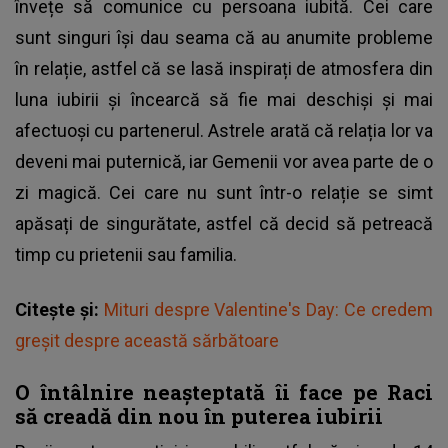
învețe să comunice cu persoana iubită. Cei care
sunt singuri își dau seama că au anumite probleme
în relație, astfel că se lasă inspirați de atmosfera din
luna iubirii și încearcă să fie mai deschiși și mai
afectuoși cu partenerul. Astrele arată că relația lor va
deveni mai puternică, iar Gemenii vor avea parte de o
zi magică. Cei care nu sunt într-o relație se simt
apăsați de singurătate, astfel că decid să petreacă
timp cu prietenii sau familia.
Citește și:
Mituri despre Valentine's Day: Ce credem
greșit despre această sărbătoare
O întâlnire neașteptată îi face pe Raci
să creadă din nou în puterea iubirii