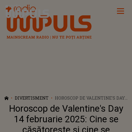
Radio Impuls
DIVERTISMENT
HOROSCOP DE VALENTINE'S DAY
14 FEBRUARIE 2025: CINE SE
Horoscop de Valentine's Day
CĂSĂTOREȘTE ȘI CINE SE
DESPARTE PE 14 FEBRUARIE?
14 februarie 2025: Cine se
căsătorește și cine se