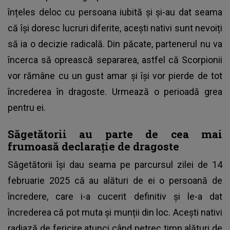
înțeles deloc cu persoana iubită și și-au dat seama
că își doresc lucruri diferite, acești nativi sunt nevoiți
să ia o decizie radicală. Din păcate, partenerul nu va
încerca să oprească separarea, astfel că Scorpionii
vor rămâne cu un gust amar și își vor pierde de tot
încrederea în dragoste. Urmează o perioadă grea
pentru ei.
Săgetătorii au parte de cea mai
frumoasă declarație de dragoste
Săgetătorii își dau seama pe parcursul zilei de 14
februarie 2025 că au alături de ei o persoană de
încredere, care i-a cucerit definitiv și le-a dat
încrederea că pot muta și munții din loc. Acești nativi
radiază de fericire atunci când petrec timp alături de