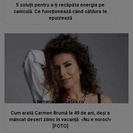
5 soluții pentru a-ți recăpăta energia pe
caniculă. Ce funcționează când căldura te
epuizează
tvmania.libertatea.ro
Cum arată Carmen Brumă la 49 de ani, deși a
mâncat desert zilnic în vacanță: «Nu e noroc!»
[FOTO]