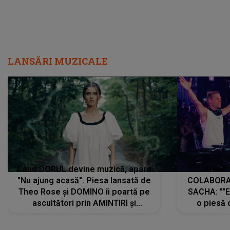
LANSĂRI MUZICALE
Când DORUL devine muzică, apare
Armin 
"Nu ajung acasă". Piesa lansată de
COLABORAR
Theo Rose și DOMINO îi poartă pe
SACHA: ""E
ascultători prin AMINTIRI și
o piesă 
REGĂSIRI, iar drumul emoțiilor
imediat pre
trece prin sufletul publicului:
cu mine șt