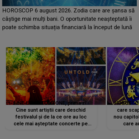
LINE-UP UNTOLD ONE, ziua 2. La ce oră urc
șansa să
scena principală a festivalului Zara Larsson? 
eptată îi
suedeză a ajuns deja în România și s-a filmat
 de lună
camera de hotel
LINE-UP UNTOLD ONE, prima zi.
HOROSCOP 
Cine sunt artiștii care deschid
care scap
festivalul și de la ce ore au loc
nou capitol
cele mai așteptate concerte pe
care a
scena principală?
perioadă 