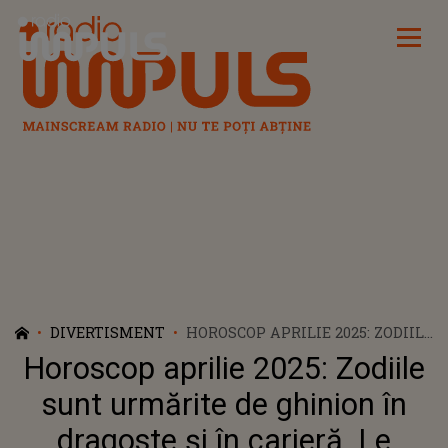
Radio Impuls
DIVERTISMENT
HOROSCOP APRILIE 2025: ZODIILE
SUNT URMĂRITE DE GHINION ÎN
Horoscop aprilie 2025: Zodiile
DRAGOSTE ȘI ÎN CARIERĂ. LE
AȘTEAPTĂ TRĂDĂRI, IUBIRI
sunt urmărite de ghinion în
NEÎMPĂRTĂȘITE ȘI PIERDERI
dragoste și în carieră. Le
SUBSTANȚIALE