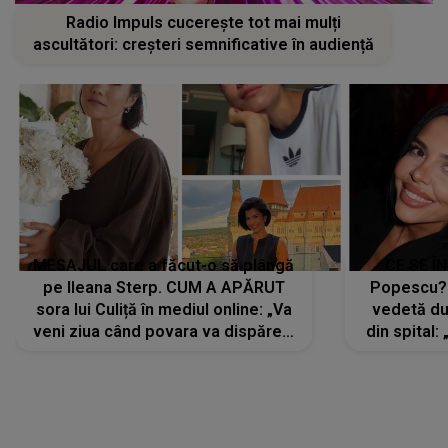
Radio Impuls cucerește tot mai mulți
ascultători: creșteri semnificative în audiență
MESAJUL care a făcut-o să plângă
CE SE Î
pe Ileana Sterp. CUM A APĂRUT
Popescu?
sora lui Culiță în mediul online: „Va
vedetă du
veni ziua când povara va dispărea,
din spital:
iar lacrimile...”