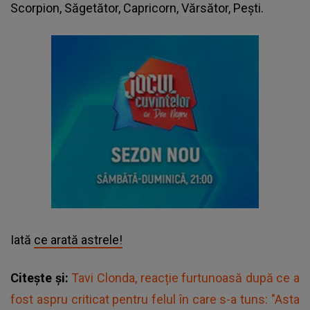
Scorpion, Săgetător, Capricorn, Vărsător, Pești.
Iată
ce arată astrele!
Citește și:
Tavi Clonda, reacție furtunoasă după ce a
fost aspru criticat pentru felul în care s-a tuns: "Asta