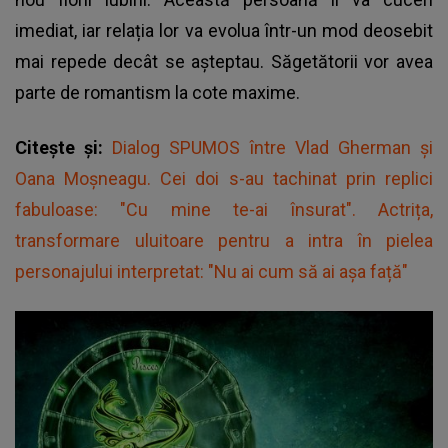
imediat, iar relația lor va evolua într-un mod deosebit
mai repede decât se așteptau. Săgetătorii vor avea
parte de romantism la cote maxime.
Citește și:
Dialog SPUMOS între Vlad Gherman și
Oana Moșneagu. Cei doi s-au tachinat prin replici
fabuloase: "Cu mine te-ai însurat". Actrița,
transformare uluitoare pentru a intra în pielea
personajului interpretat: "Nu ai cum să ai așa față"