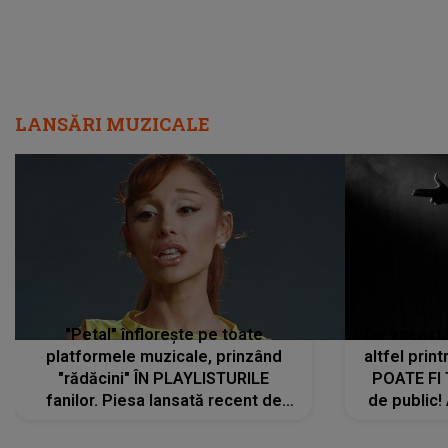
LANSĂRI MUZICALE
"Petal" înflorește pe toate
De această 
platformele muzicale, prinzând
altfel prin
"rădăcini" ÎN PLAYLISTURILE
POATE FI
fanilor. Piesa lansată recent de
de public!
Ariana Grande îi face pe
a lansat V
ascultători SĂ O ASCULTE PE