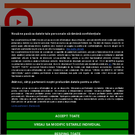
YouTube
Subscribe
Nouă ne pasă ca datele tale personale să rămână confidențiale
Noi și partenerii noștri
589
stocăm și/sau accesăm informații pe dispozitivul dvs., precum identificatorii cookie unici pentru
prelucrarea datelor cu caracter personal. Puteți accepta sau gestiona preferințele dvs. făcând clic mai jos, respectiv vă
puteți opune utilizării unui interes legitim în orice moment pe pagina cu politica de confidențialitate. Aceste alegeri vor fi
raportate partenerilor noștri și nu vă vor afecta navigarea.
Mai multe detalii
Noi si partenerii nostri (retelele de socializare si agentiile de publicitate partenere, precum si furnizorii nostri de servicii de
date analitice) prelucram date pentru a permite website-ului sa functioneze, pentru a personaliza continutul si anunturile
publicitare afisate in functie de interesele si/sau profilul dvs., pentru a va oferi functionalitati aferente retelelor de
socializare si pentru a analiza traficul pe website. Beneficiati de drepturile prevazute de art. 15-22 din GDPR in legatura
cu prelucrarea datelor cu caracter personal. Aceste drepturi pot fi exercitate prin modalitatea indicata
aici
. Prin click pe
“ACCEPT TOATE”, acceptati folosirea tuturor Tehnologiilor de tip Cookie, care implica inclusiv acceptul dvs. cu privire la
TikTok
Watch
stocarea/accesarea informatiilor de catre Vendor-ii cu care colaboram. Prin click pe “VREAU SA MODIFIC SETARILE
INDIVIDUAL” puteti schimba preferintele in mod individual, mai putin cele legate de cookie strict necesare pentru
functionarea website-ului.
Atât noi, cât și partenerii noștri prelucrăm datele pentru a oferi:
Stocarea și/sau accesarea informațiilor de pe un dispozitiv. Măsurarea performanței reclamelor. Utilizarea profilurilor
pentru selectarea conținutului personalizat. Dezvoltarea și îmbunătățirea serviciilor. Crearea profilurilor de conținut
personalizat. Utilizarea profilurilor pentru selectarea publicității personalizate. Crearea profilurilor pentru publicitate
personalizată. Măsurarea performanței conținutului. Înțelegerea publicului prin statistici sau combinații de date din surse
diferite. Utilizarea de date limitate pentru a selecta publicitatea. Utilizarea datelor limitate pentru a selecta conținutul.
Date precise de geolocație și identificarea prin scanarea dispozitivului.
Loading...
Listă parteneri (furnizori)
Spotify
Listen
MUSIC NON STOP
ACCEPT TOATE
#hitperepeat
VREAU SA MODIFIC SETARILE INDIVIDUAL
RESPING TOATE