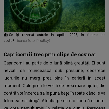
Ce îți rezervă astrele în aprilie 2025, în funcție de
zodie?
(sursa foto: PixaBay)
Capricornii trec prin clipe de coșmar
Capricornii au parte de o lună plină greutăți. Ei sunt
nevoiți să muncească sub presiune, deoarece
lucrurile nu merg prea bine în carieră în acest
moment. Colegii nu le vor fi de prea mare ajutor, din
contră vor încerca să le pună bețe în roate când le va
fi lumea mai dragă. Atenția pe care o acordă carierei
va crea nemulțumiri în relația de cuplu. Persoana