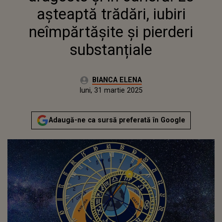
așteaptă trădări, iubiri
neîmpărtășite și pierderi
substanțiale
Autor:
BIANCA ELENA
Publicat:
luni, 31 martie 2025
Actualizat:
luni, 31 martie 2025
Adaugă-ne ca sursă preferată în Google