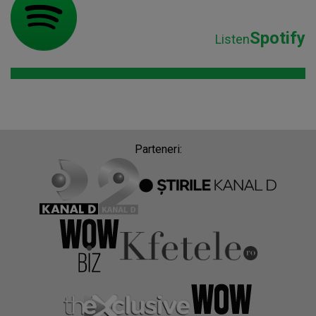
Spotify
Listen
Parteneri: