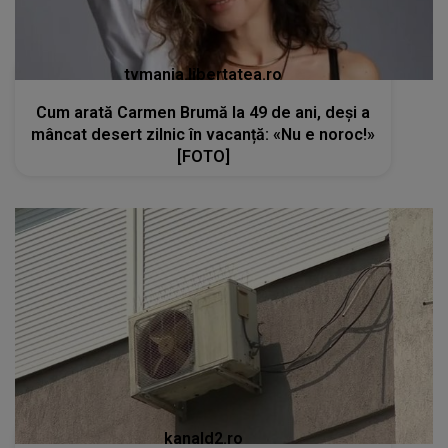
tvmania.libertatea.ro
Cum arată Carmen Brumă la 49 de ani, deși a
mâncat desert zilnic în vacanță: «Nu e noroc!»
[FOTO]
kanald2.ro