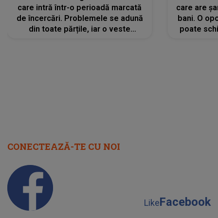
care intră într-o perioadă marcată
care are șa
de încercări. Problemele se adună
bani. O opo
din toate părțile, iar o veste
poate schi
neașteptată îi dă planurile peste
la
cap
CONECTEAZĂ-TE CU NOI
Facebook
Like