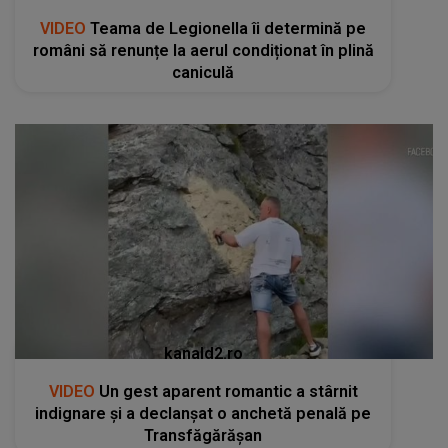
VIDEO
Teama de Legionella îi determină pe
români să renunțe la aerul condiționat în plină
caniculă
kanald2.ro
VIDEO
Un gest aparent romantic a stârnit
indignare și a declanșat o anchetă penală pe
Transfăgărășan