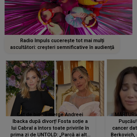
Radio Impuls cucerește tot mai mulți
ascultători: creșteri semnificative în audiență
Cât de bine îi merge Andreei
MĂRTURIA
Ibacka după divorț! Fosta soție a
Pușcău!
lui Cabral a întors toate privirile în
cancer dato
prima zi de UNTOLD: „Parcă ai altă
Berkovich, 