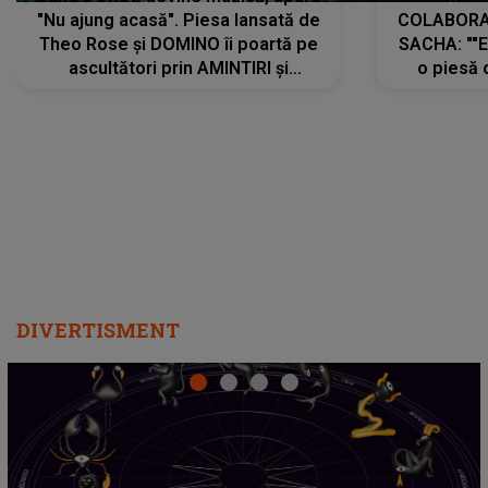
"Nu ajung acasă". Piesa lansată de
COLABORAR
Theo Rose și DOMINO îi poartă pe
SACHA: ""E
ascultători prin AMINTIRI și
o piesă 
REGĂSIRI, iar drumul emoțiilor
imediat pre
trece prin sufletul publicului:
cu mine șt
"Pentru toți cei care au plecat
păstrăm do
departe ca să le fie mai bine"
DIVERTISMENT