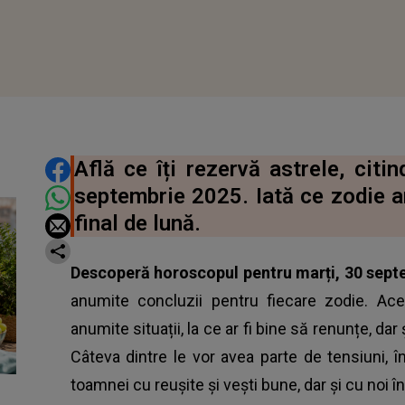
DISTRIBUIE ARTICOLUL
Află ce îți rezervă astrele, citi
septembrie 2025. Iată ce zodie ar
final de lună.
Descoperă horoscopul pentru marți, 30 sept
anumite concluzii pentru fiecare zodie. A
anumite situații, la ce ar fi bine să renunțe, dar 
Câteva dintre le vor avea parte de tensiuni, î
toamnei cu reușite și vești bune, dar și cu noi î