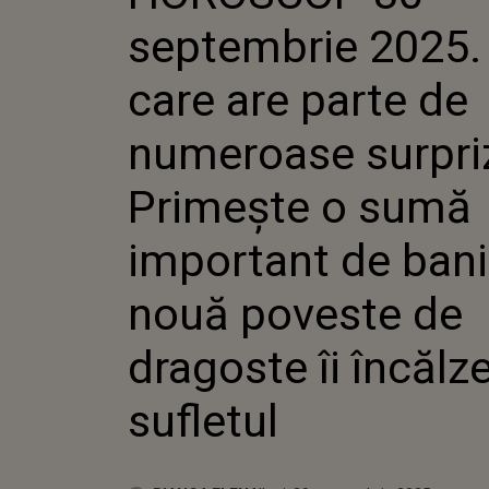
DE NUME
septembrie 2025.
SURPRIZE
SUMĂ IM
BANI, IA
care are parte de
POVESTE
ÎI ÎNCĂL
numeroase surpri
SUFLET
Primește o sumă
important de bani,
nouă poveste de
dragoste îi încălz
sufletul