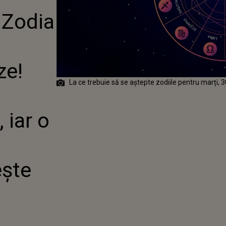
ROASE
 Zodia
! PRIMEȘTE O
PORTANT DE
R O NOUĂ
 DE DRAGOSTE
ZEȘTE
ze!
UL
La ce trebuie să se aștepte zodiile pentru marți,
 iar o
ește