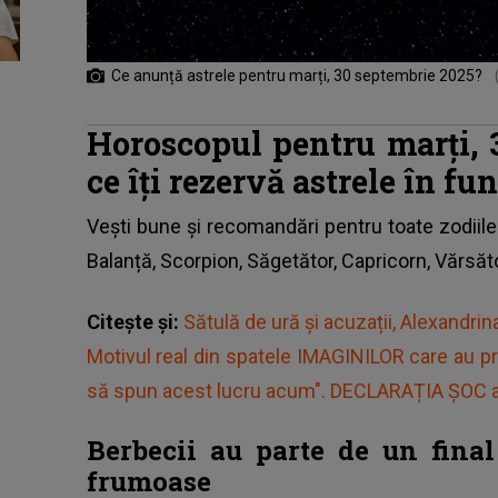
Ce anunță astrele pentru marți, 30 septembrie 2025?
Horoscopul pentru marți, 
ce îți rezervă astrele în fu
Vești bune și recomandări pentru toate zodiile
Balanță, Scorpion, Săgetător, Capricorn, Vărsăto
Citește și:
Sătulă de ură și acuzații, Alexandr
Motivul real din spatele IMAGINILOR care au pr
să spun acest lucru acum". DECLARAȚIA ȘOC a f
Berbecii au parte de un fin
frumoase