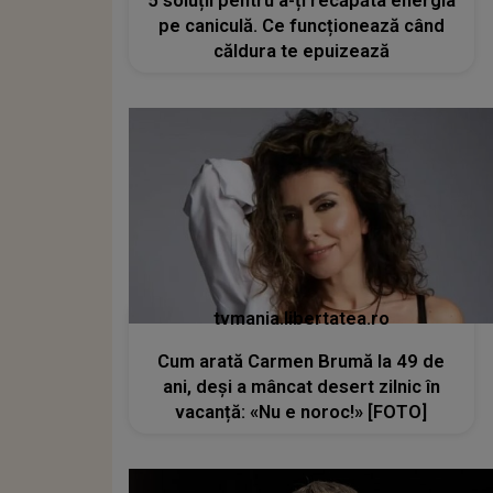
5 soluții pentru a-ți recăpăta energia
pe caniculă. Ce funcționează când
căldura te epuizează
tvmania.libertatea.ro
Cum arată Carmen Brumă la 49 de
ani, deși a mâncat desert zilnic în
vacanță: «Nu e noroc!» [FOTO]