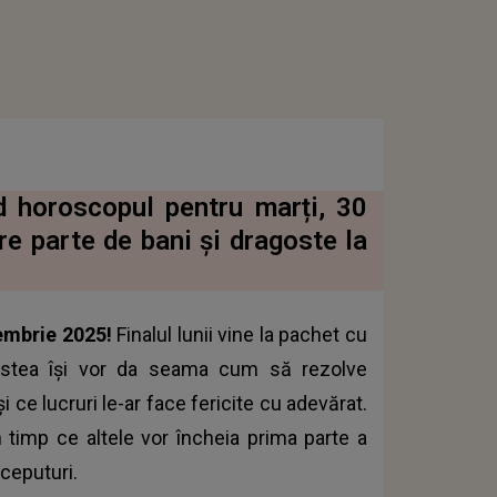
nd horoscopul pentru marți, 30
e parte de bani și dragoste la
embrie 2025!
Finalul lunii vine la pachet cu
cestea își vor da seama cum să rezolve
și ce lucruri le-ar face fericite cu adevărat.
n timp ce altele vor încheia prima parte a
nceputuri.