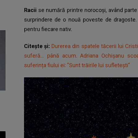
Racii
se numără printre norocoși, având parte de
surprindere de o nouă poveste de dragoste. V
pentru fiecare nativ.
Citește și:
Durerea din spatele tăcerii lui Cris
suferă... până acum. Adriana Ochișanu sco
suferința fiului ei: "Sunt trăirile lui sufletești"