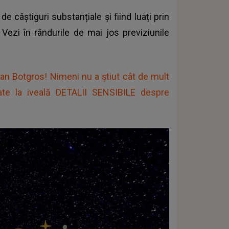
 câștiguri substanțiale și fiind luați prin
ezi în rândurile de mai jos previziunile
tian Botgros! Nimeni nu a știut cât de mult
ate la iveală DETALII SENSIBILE despre