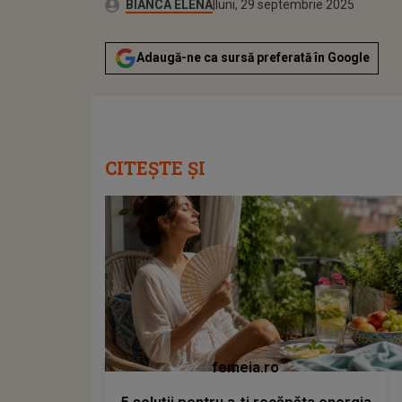
Autor:
Publicat:
BIANCA ELENA
luni, 29 septembrie 2025
Adaugă-ne ca sursă preferată în Google
CITEȘTE ȘI
femeia.ro