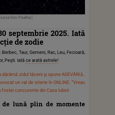
(sursa foto: PixaBay)
30 septembrie 2025. Iată
ncție de zodie
: Berbec, Taur, Gemeni, Rac, Leu, Fecioară,
r, Pești. Iată
ce arată astrele!
ina dărâmă zidul tăcerii și spune ADEVĂRUL.
ovocat un val de isterie în ONLINE: "Vreau
ostei concurente din Casa Iubirii
al de lună plin de momente