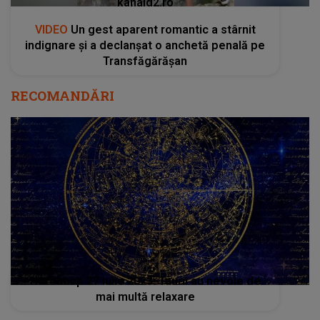
kanald2.ro
VIDEO
Un gest aparent romantic a stârnit
indignare și a declanșat o anchetă penală pe
Transfăgărășan
RECOMANDĂRI
Horoscop 27 iulie 2023. Taurii au nevoie de
mai multă relaxare