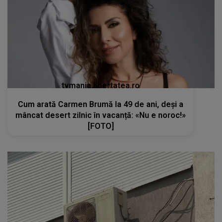
tvmania.libertatea.ro
Cum arată Carmen Brumă la 49 de ani, deși a
mâncat desert zilnic în vacanță: «Nu e noroc!»
[FOTO]