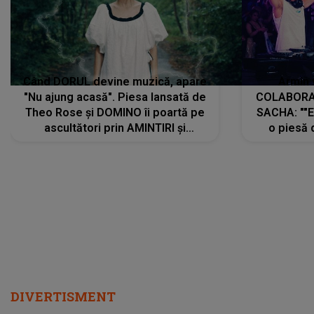
Când DORUL devine muzică, apare
Armin 
"Nu ajung acasă". Piesa lansată de
COLABORAR
Theo Rose și DOMINO îi poartă pe
SACHA: ""E
ascultători prin AMINTIRI și
o piesă 
REGĂSIRI, iar drumul emoțiilor
imediat pre
trece prin sufletul publicului:
cu mine șt
"Pentru toți cei care au plecat
păstrăm do
departe ca să le fie mai bine"
DIVERTISMENT