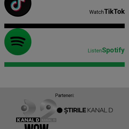
TikTok
Watch
Spotify
Listen
Parteneri: