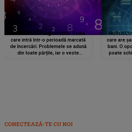
HOROSCOP 7 august 2026. Zodia
HOROSCOP 
care intră într-o perioadă marcată
care are șa
de încercări. Problemele se adună
bani. O opo
din toate părțile, iar o veste
poate schi
neașteptată îi dă planurile peste
la
cap
CONECTEAZĂ-TE CU NOI