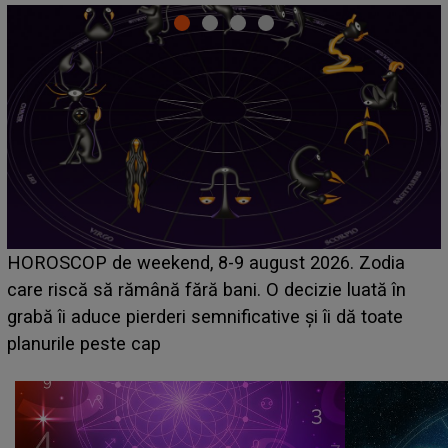
Emanuel a ținut ACEST DETALIU ASCUNS până
acum! În fața Alexandrei, concurentul din Casa Iubirii
face o MĂRTURISIRE NEAȘTEPTATĂ despre mama
sa: "I-am spus și ei în față, eu nu te iubesc pentru
că..."