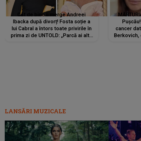
Cât de bine îi merge Andreei
MĂRTURIA
Ibacka după divorț! Fosta soție a
Pușcău!
lui Cabral a întors toate privirile în
cancer dato
prima zi de UNTOLD: „Parcă ai altă
Berkovich, 
strălucire, emani putere,
accident ru
încredere, siguranță...”
Dacă nu 
LANSĂRI MUZICALE