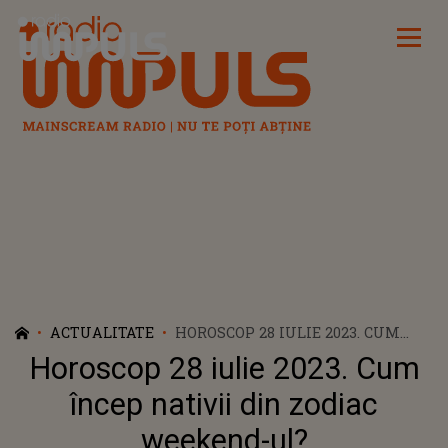
Radio Impuls
ACTUALITATE
HOROSCOP 28 IULIE 2023. CUM
ÎNCEP NATIVII DIN ZODIAC
Horoscop 28 iulie 2023. Cum
WEEKEND-UL?
încep nativii din zodiac
weekend-ul?