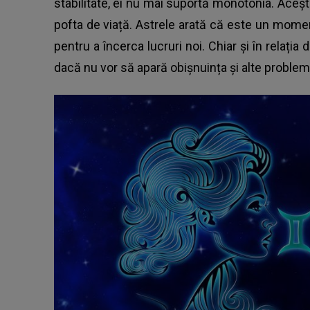
stabilitate, ei nu mai suportă monotonia. Aceș
pofta de viață. Astrele arată că este un momen
pentru a încerca lucruri noi. Chiar și în relația
dacă nu vor să apară obișnuința și alte probleme 