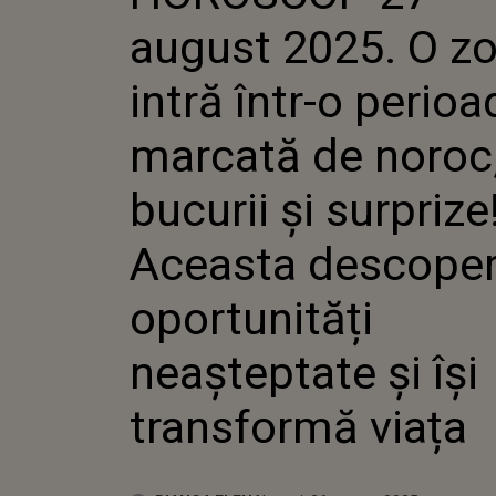
ÎNTR-O 
august 2025. O zo
MARCATĂ
NOROC, 
ȘI SURPR
intră într-o perio
ACEASTA
DESCOPE
marcată de noroc
OPORTUN
NEAȘTEP
ÎȘI TRA
bucurii și surprize
VIAȚA
Aceasta descope
oportunități
neașteptate și își
transformă viața