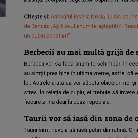
Citește și:
Adevărul iese la iveală! Lucia spune
de Danciu: „Aș fi avut anumite așteptări”. Reacți
un dubiu constant”
Berbecii au mai multă grijă de 
Berbecii vor să facă anumite schimbări în ceea
au simțit prea bine în ultima vreme, astfel că 
lor. Astrele arată că vor adopta obiceiuri noi ș
stres. În relația de cuplu, ei trebuie să învețe
fiecare zi, nu doar la ocazii speciale.
Taurii vor să iasă din zona de 
Taurii simt nevoia să iasă puțin din rutină. C