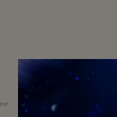
P 27
025. O
NTRĂ