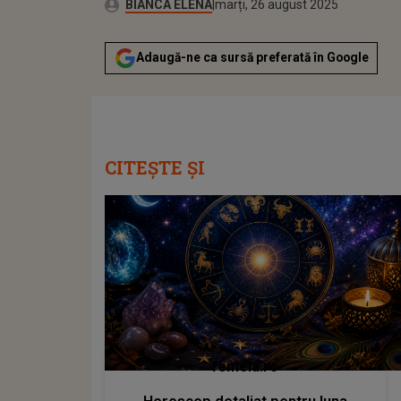
Publicat:
Autor:
marți, 26 august 2025
Actualizat:
BIANCA ELENA
marți, 26 august 2025
Adaugă-ne ca sursă preferată în Google
CITEȘTE ȘI
femeia.ro