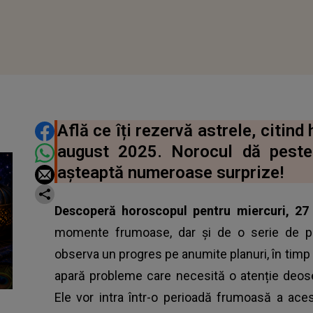
DISTRIBUIE ARTICOLUL
Află ce îți rezervă astrele, citin
august 2025. Norocul dă peste
așteaptă numeroase surprize!
Descoperă horoscopul pentru miercuri, 2
momente frumoase, dar și de o serie de pro
observa un progres pe anumite planuri, în timp ce
apară probleme care necesită o atenție deos
Ele vor intra într-o perioadă frumoasă a aces