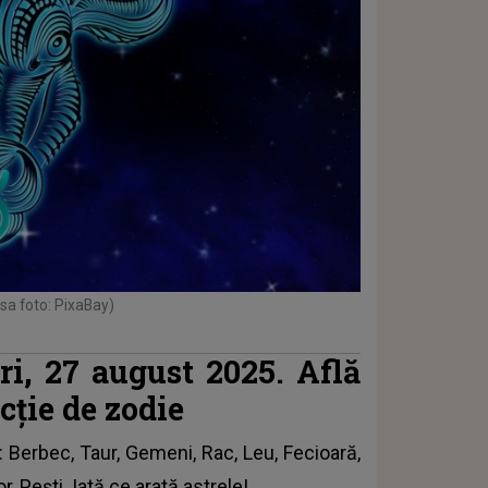
sa foto: PixaBay)
i, 27 august 2025. Află
ncție de zodie
: Berbec, Taur, Gemeni, Rac, Leu, Fecioară,
r, Pești. Iată
ce arată astrele!