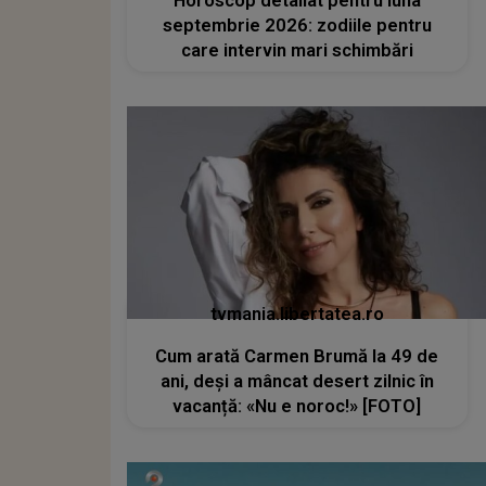
Horoscop detaliat pentru luna
septembrie 2026: zodiile pentru
care intervin mari schimbări
tvmania.libertatea.ro
Cum arată Carmen Brumă la 49 de
ani, deși a mâncat desert zilnic în
vacanță: «Nu e noroc!» [FOTO]