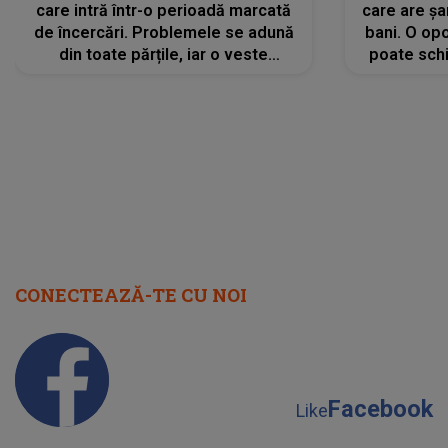
care intră într-o perioadă marcată
care are șa
de încercări. Problemele se adună
bani. O opo
din toate părțile, iar o veste
poate schi
neașteptată îi dă planurile peste
la
cap
CONECTEAZĂ-TE CU NOI
Facebook
Like