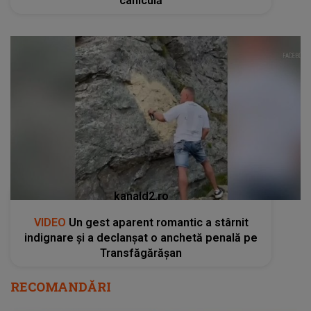
caniculă
kanald2.ro
VIDEO
Un gest aparent romantic a stârnit
indignare și a declanșat o anchetă penală pe
Transfăgărășan
RECOMANDĂRI