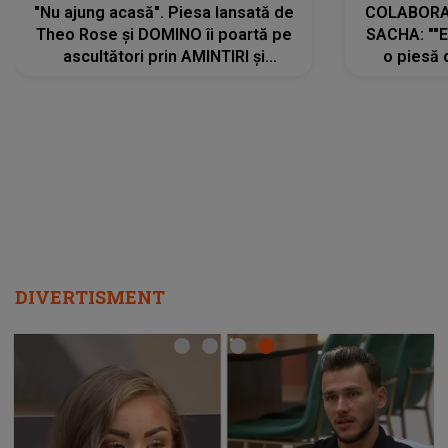
"Nu ajung acasă". Piesa lansată de
COLABORAR
Theo Rose și DOMINO îi poartă pe
SACHA: ""E
ascultători prin AMINTIRI și
o piesă 
REGĂSIRI, iar drumul emoțiilor
imediat pre
trece prin sufletul publicului:
cu mine șt
"Pentru toți cei care au plecat
păstrăm do
departe ca să le fie mai bine"
DIVERTISMENT