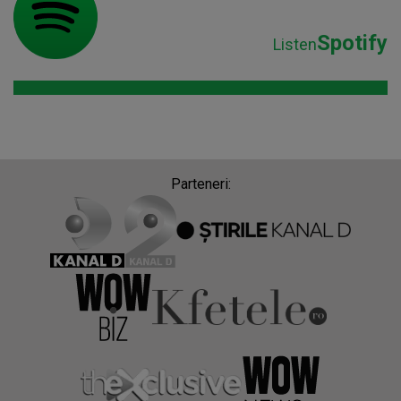
Spotify
Listen
Parteneri: