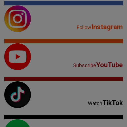
Instagram
Follow
YouTube
Subscribe
TikTok
Watch