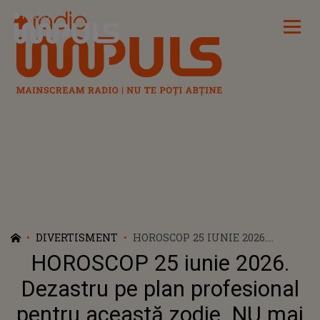
Radio Impuls
DIVERTISMENT
HOROSCOP 25 IUNIE 2026.
DEZASTRU PE PLAN
HOROSCOP 25 iunie 2026.
PROFESIONAL PENTRU ACEASTĂ
ZODIE. NU MAI SCAPĂ DE
Dezastru pe plan profesional
PROBLEME ȘI AJUNGE LA
pentru această zodie. NU mai
CAPĂTUL PUTERILOR