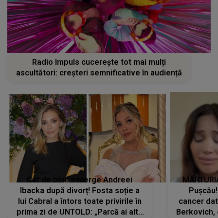
Radio Impuls cucerește tot mai mulți
ascultători: creșteri semnificative în audiență
Cât de bine îi merge Andreei
MĂRTURIA
Ibacka după divorț! Fosta soție a
Pușcău!
lui Cabral a întors toate privirile în
cancer dato
prima zi de UNTOLD: „Parcă ai altă
Berkovich, 