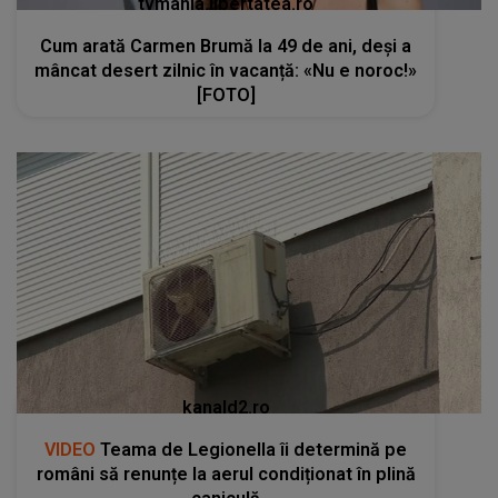
tvmania.libertatea.ro
Cum arată Carmen Brumă la 49 de ani, deși a
mâncat desert zilnic în vacanță: «Nu e noroc!»
[FOTO]
kanald2.ro
VIDEO
Teama de Legionella îi determină pe
români să renunțe la aerul condiționat în plină