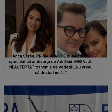
Anca Serea, PRIMA REACȚIE după ce s-a
speculat că ar divorța de Adi Sînă. MESAJUL
NEAȘTEPTAT transmis de vedetă: „Nu vreau
să dezbat încă...”