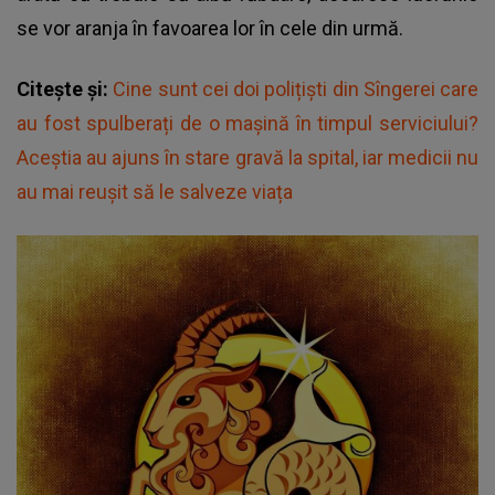
se vor aranja în favoarea lor în cele din urmă.
Citește și:
Cine sunt cei doi polițiști din Sîngerei care
au fost spulberați de o mașină în timpul serviciului?
Aceștia au ajuns în stare gravă la spital, iar medicii nu
au mai reușit să le salveze viața