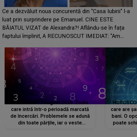
HOROSCOP de weekend, 8-9 august 2026. Zodia
a
care riscă să rămână fără bani. O decizie luată în
grabă îi aduce pierderi semnificative și îi dă toate
planurile peste cap
HOROSCOP 7 august 2026. Zodia
HOROSCOP 
care intră într-o perioadă marcată
care are șa
de încercări. Problemele se adună
bani. O opo
din toate părțile, iar o veste
poate schi
neașteptată îi dă planurile peste
la
cap