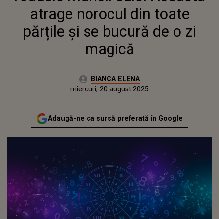
atrage norocul din toate
părțile și se bucură de o zi
magică
Autor:
BIANCA ELENA
Publicat:
miercuri, 20 august 2025
Actualizat:
miercuri, 20 august 2025
Adaugă-ne ca sursă preferată în Google