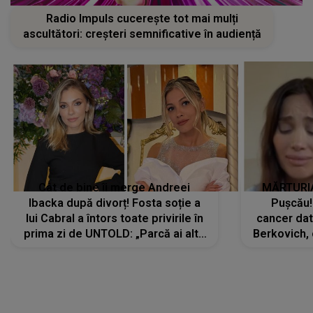
Radio Impuls cucerește tot mai mulți
ascultători: creșteri semnificative în audiență
Cât de bine îi merge Andreei
MĂRTURIA
Ibacka după divorț! Fosta soție a
Pușcău!
lui Cabral a întors toate privirile în
cancer dato
prima zi de UNTOLD: „Parcă ai altă
Berkovich, 
strălucire, emani putere,
accident ru
încredere, siguranță...”
Dacă nu 