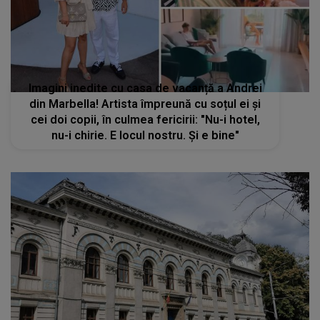
Imagini inedite cu casa de vacanță a Andrei
din Marbella! Artista împreună cu soțul ei și
cei doi copii, în culmea fericirii: "Nu-i hotel,
nu-i chirie. E locul nostru. Și e bine"