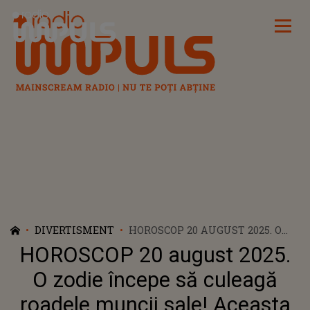
Radio Impuls
DIVERTISMENT
HOROSCOP 20 AUGUST 2025. O
ZODIE ÎNCEPE SĂ CULEAGĂ
HOROSCOP 20 august 2025.
ROADELE MUNCII SALE!
ACEASTA ATRAGE NOROCUL DIN
O zodie începe să culeagă
TOATE PĂRȚILE ȘI SE BUCURĂ
roadele muncii sale! Aceasta
DE O ZI MAGICĂ