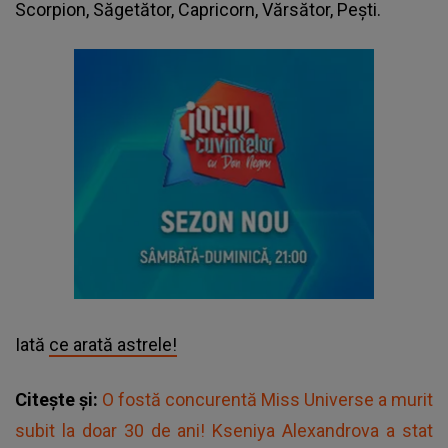
Scorpion, Săgetător, Capricorn, Vărsător, Pești.
Iată
ce arată astrele!
Citește și:
O fostă concurentă Miss Universe a murit
subit la doar 30 de ani! Kseniya Alexandrova a stat