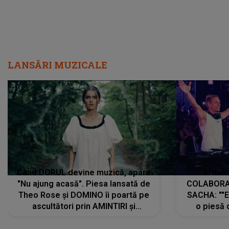
LANSĂRI MUZICALE
Când DORUL devine muzică, apare
Armin 
"Nu ajung acasă". Piesa lansată de
COLABORAR
Theo Rose și DOMINO îi poartă pe
SACHA: ""E
ascultători prin AMINTIRI și
o piesă 
REGĂSIRI, iar drumul emoțiilor
imediat pre
trece prin sufletul publicului:
cu mine șt