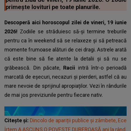
primește lovituri pe toate planurile.
Descoperă aici horoscopul zilei de vineri, 19 iunie
2026!
Zodiile se străduiesc să-și termine treburile
pentru ca în weekend să se relaxeze și să petreacă
momente frumoase alături de cei dragi. Astrele arată
că este bine să fie atente la detalii și să nu se
grăbească. Din păcate,
Racii
intră într-o perioadă
marcată de eșecuri, necazuri și pierderi, astfel că au
mare nevoie de sprijinul apropiaților. Vezi în rândurile
de mai jos previziunile pentru fiecare nativ.
Citește și:
Dincolo de apariții publice și zâmbete, Ece
İrtem A ASCUNS O POVESTE DUREROASĂ ani la rând.