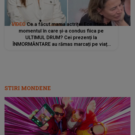
VIDEO
Ce a făcut mama actriței Ece İrtem în
momentul în care și-a condus fiica pe
ULTIMUL DRUM? Cei prezenți la
ÎNMORMÂNTARE au rămas marcați pe viață
de scenele trăite. Femeia a cedat complet ÎN
FAȚA DURERII
STIRI MONDENE