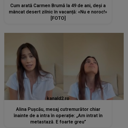
Cum arată Carmen Brumă la 49 de ani, deși a
mâncat desert zilnic în vacanță: «Nu e noroc!»
[FOTO]
kanald2.ro
Alina Pușcău, mesaj cutremurător chiar
înainte de a intra în operație: „Am intrat în
metastază. E foarte greu”