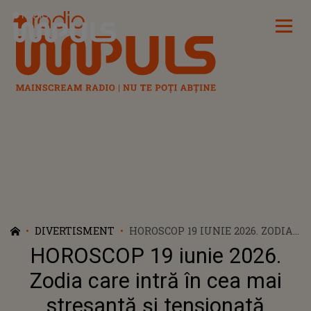
Radio Impuls
DIVERTISMENT
HOROSCOP 19 IUNIE 2026. ZODIA
CARE INTRĂ ÎN CEA MAI
HOROSCOP 19 iunie 2026.
STRESANTĂ ȘI TENSIONATĂ
PERIOADĂ A ANULUI. ASTRELE
Zodia care intră în cea mai
ARATĂ CĂ O AȘTEAPTĂ CLIPE
stresantă și tensionată
DIFICILE, PIERDERI