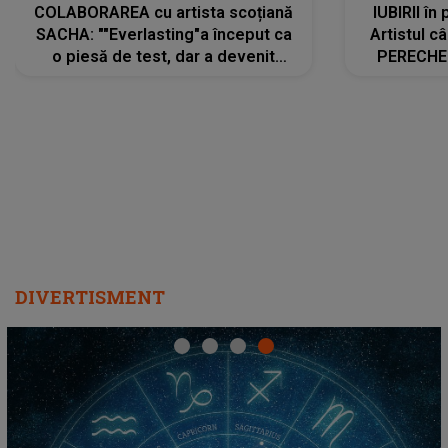
COLABORAREA cu artista scoțiană
IUBIRII în
SACHA: ""Everlasting"a început ca
Artistul 
o piesă de test, dar a devenit
PERECHE 
imediat preferata fanilor. Sacha și
care aleg
cu mine știam că nu am putea să o
același dr
păstrăm doar pentru noi prea mult
R
timp"
DIVERTISMENT