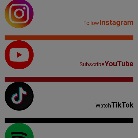
Instagram
Follow
YouTube
Subscribe
TikTok
Watch