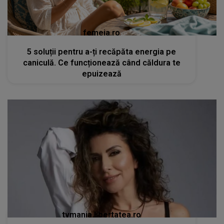
femeia.ro
5 soluții pentru a-ți recăpăta energia pe
caniculă. Ce funcționează când căldura te
epuizează
tvmania.libertatea.ro