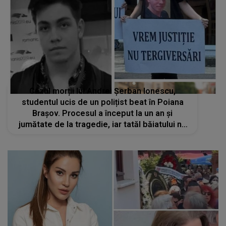
Cazul morții lui Andrei Șerban Ionescu,
studentul ucis de un polițist beat în Poiana
Brașov. Procesul a început la un an și
jumătate de la tragedie, iar tatăl băiatului nu
a fost lăsat să intre în sala de judecată: „Te
rog frumos, copilul meu e mort și..”