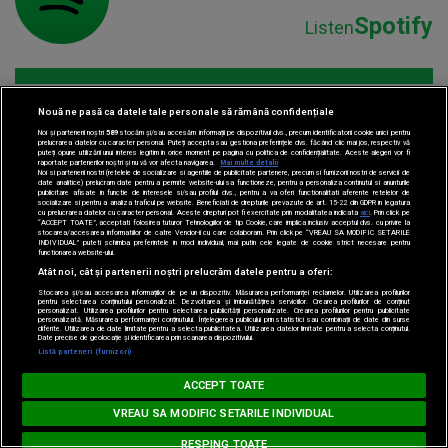
Spotify
Listen
Nouă ne pasă ca datele tale personale să rămână confidențiale
Noi și partenerii noștri
589
stocăm și/sau accesăm informații pe dispozitivul dvs., precum identificatorii cookie unici pentru
prelucrarea datelor cu caracter personal. Puteți accepta sau gestiona preferințele dvs. făcând clic mai jos, respectiv vă
puteți opune utilizării unui interes legitim în orice moment pe pagina cu politica de confidențialitate. Aceste alegeri vor fi
raportate partenerilor noștri și nu vă vor afecta navigarea.
Mai multe detalii
Noi si partenerii nostri (retelele de socializare si agentiile de publicitate partenere, precum si furnizorii nostri de servicii de
Parteneri:
date analitice) prelucram date pentru a permite website-ului sa functioneze, pentru a personaliza continutul si anunturile
publicitare afisate in functie de interesele si/sau profilul dvs., pentru a va oferi functionalitati aferente retelelor de
socializare si pentru a analiza traficul pe website. Beneficiati de drepturile prevazute de art. 15-22 din GDPR in legatura
cu prelucrarea datelor cu caracter personal. Aceste drepturi pot fi exercitate prin modalitatea indicata
aici
. Prin click pe
“ACCEPT TOATE”, acceptati folosirea tuturor Tehnologiilor de tip Cookie, care implica inclusiv acceptul dvs. cu privire la
stocarea/accesarea informatiilor de catre Vendor-ii cu care colaboram. Prin click pe “VREAU SA MODIFIC SETARILE
INDIVIDUAL” puteti schimba preferintele in mod individual, mai putin cele legate de cookie strict necesare pentru
functionarea website-ului.
Atât noi, cât și partenerii noștri prelucrăm datele pentru a oferi:
Stocarea și/sau accesarea informațiilor de pe un dispozitiv. Măsurarea performanței reclamelor. Utilizarea profilurilor
pentru selectarea conținutului personalizat. Dezvoltarea și îmbunătățirea serviciilor. Crearea profilurilor de conținut
personalizat. Utilizarea profilurilor pentru selectarea publicității personalizate. Crearea profilurilor pentru publicitate
personalizată. Măsurarea performanței conținutului. Înțelegerea publicului prin statistici sau combinații de date din surse
diferite. Utilizarea de date limitate pentru a selecta publicitatea. Utilizarea datelor limitate pentru a selecta conținutul.
Date precise de geolocație și identificarea prin scanarea dispozitivului.
Listă parteneri (furnizori)
Loading...
HIT SIESTA
ACCEPT TOATE
THE MOTANS & PADO&BELU - Tine-ma Minte
THE MOTANS & PADO&BEL
VREAU SA MODIFIC SETARILE INDIVIDUAL
RESPING TOATE