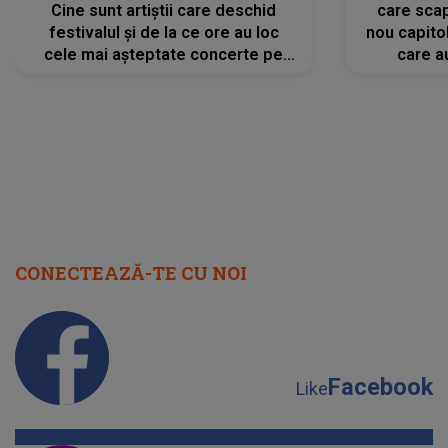
Cine sunt artiștii care deschid
care scap
festivalul și de la ce ore au loc
nou capitol
cele mai așteptate concerte pe
care a
scena principală?
perioadă 
CONECTEAZĂ-TE CU NOI
Facebook
Like