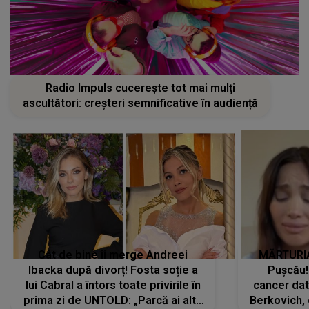
Radio Impuls cucerește tot mai mulți
ascultători: creșteri semnificative în audiență
Cât de bine îi merge Andreei
MĂRTURIA
Ibacka după divorț! Fosta soție a
Pușcău!
lui Cabral a întors toate privirile în
cancer dato
prima zi de UNTOLD: „Parcă ai altă
Berkovich, 