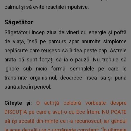
calmul și să evite reacțiile impulsive.
Săgetător
Săgetătorii încep ziua de vineri cu energie și poftă
de viață, însă pe parcurs apar anumite simplome
neplăcute care reușesc să îi dea peste cap. Astrele
arată că sunt forțați să ia o pauză. Nu trebuie să
ignore sub nicio formă semnalele pe care le
transmite organismul, deoarece riscă să-și pună
sănătatea în pericol.
Citește și:
O actriță celebră vorbește despre
DISCUȚIA pe care a avut-o cu Ece İrtem. NU POATE
să își scoată din minte ce i-a recunoscut, iar gândul
la acea dezvăluire o urmărește constant: "În ultimele