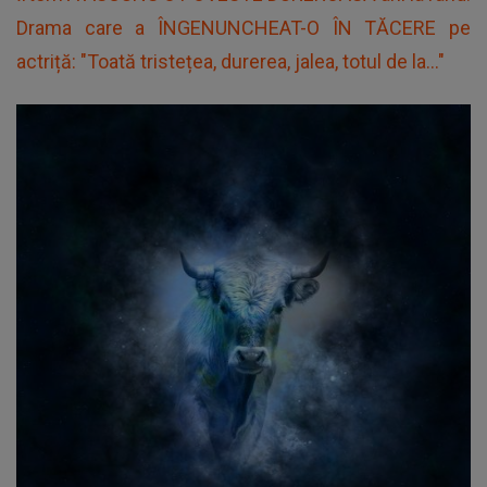
Drama care a ÎNGENUNCHEAT-O ÎN TĂCERE pe
actriță: "Toată tristețea, durerea, jalea, totul de la..."