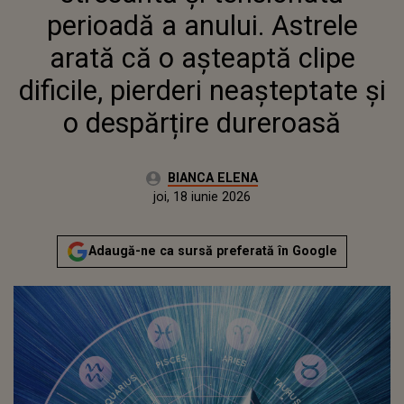
NEAȘTEPTATE ȘI O DESPĂRȚIRE
perioadă a anului. Astrele
DUREROASĂ
arată că o așteaptă clipe
dificile, pierderi neașteptate și
o despărțire dureroasă
Autor:
BIANCA ELENA
Publicat:
joi, 18 iunie 2026
Adaugă-ne ca sursă preferată în Google