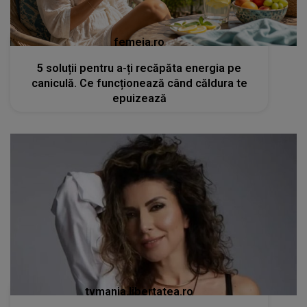
femeia.ro
5 soluții pentru a-ți recăpăta energia pe
caniculă. Ce funcționează când căldura te
epuizează
tvmania.libertatea.ro