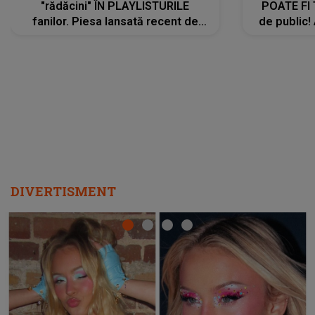
"rădăcini" ÎN PLAYLISTURILE
POATE FI
fanilor. Piesa lansată recent de
de public!
Ariana Grande îi face pe
a lansat V
ascultători SĂ O ASCULTE PE
REPEAT
DIVERTISMENT