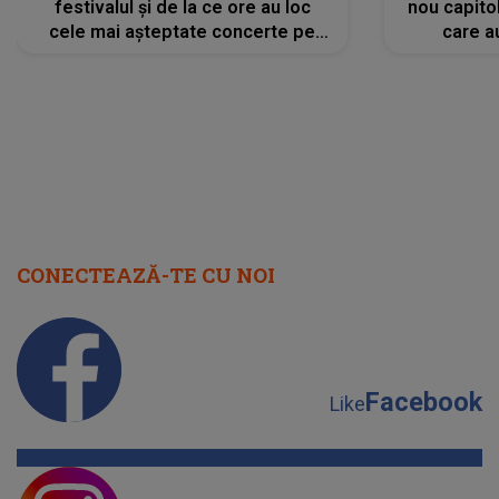
festivalul și de la ce ore au loc
nou capitol
cele mai așteptate concerte pe
care a
scena principală?
perioadă 
CONECTEAZĂ-TE CU NOI
Facebook
Like