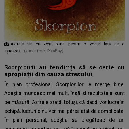
Astrele vin cu vești bune pentru o zodie! Iată ce o
așteaptă
(sursa foto: PixaBay)
Scorpionii au tendința să se certe cu
apropiații din cauza stresului
În plan profesional, Scorpionilor le merge bine.
Aceștia muncesc mai mult, însă și rezultatele sunt
pe măsură. Astrele arată, totuși, că dacă vor lucra în
echipă, lucrurile nu vor mai părea atât de complicate.
În plan personal, aceștia se pregătesc de un
eveniment important sau să înceapă un proiect mai