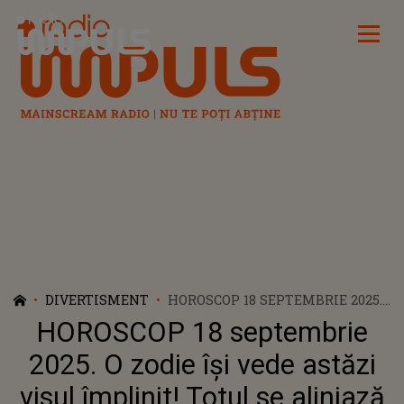
Radio Impuls
DIVERTISMENT
HOROSCOP 18 SEPTEMBRIE 2025.
O ZODIE ÎȘI VEDE ASTĂZI VISUL
HOROSCOP 18 septembrie
ÎMPLINIT! TOTUL SE ALINIAZĂ
ÎN FAVOAREA EI ȘI ARE PARTE DE
2025. O zodie își vede astăzi
NUMEROASE REUȘITE
visul împlinit! Totul se aliniază