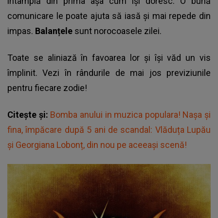
întâmplă din prima așa cum își doresc. O bună
comunicare le poate ajuta să iasă și mai repede din
impas.
Balanțele
sunt norocoasele zilei.
Toate se aliniază în favoarea lor și își văd un vis
împlinit. Vezi în rândurile de mai jos previziunile
pentru fiecare zodie!
Citește și:
Bomba anului in muzica populara! Nașa și
fina, împăcare după 5 ani de scandal: Vlăduța Lupău
și Georgiana Lobonț, din nou pe aceeași scenă!