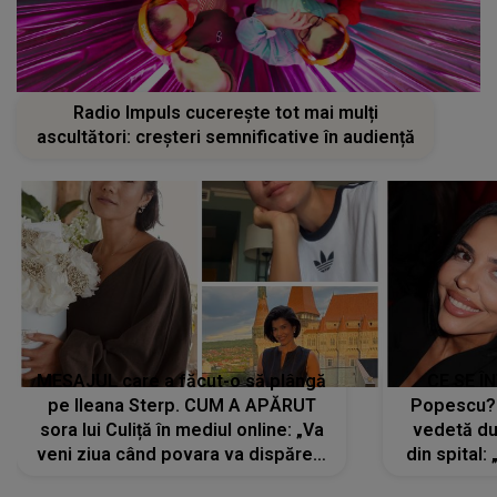
Radio Impuls cucerește tot mai mulți
ascultători: creșteri semnificative în audiență
MESAJUL care a făcut-o să plângă
CE SE Î
pe Ileana Sterp. CUM A APĂRUT
Popescu?
sora lui Culiță în mediul online: „Va
vedetă du
veni ziua când povara va dispărea,
din spital:
iar lacrimile...”