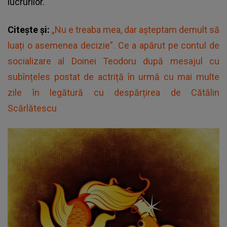
lucrurilor.
Citește și:
„Nu e treaba mea, dar așteptam demult să
luați o asemenea decizie”. Ce a apărut pe contul de
socializare al Doinei Teodoru după mesajul cu
subînțeles postat de actriță în urmă cu mai multe
zile în legătură cu despărțirea de Cătălin
Scărlătescu