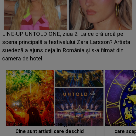
Ce a dezvăluit noua concurentă din "Casa Iubirii" l-a
luat prin surprindere pe Emanuel. CINE ESTE
BĂIATUL VIZAT de Alexandra?! Aflându-se în fața
faptului împlinit, A RECUNOSCUT IMEDIAT: "Am
avut..."
LINE-UP UNTOLD ONE, prima zi.
HOROSCOP 
Cine sunt artiștii care deschid
care scap