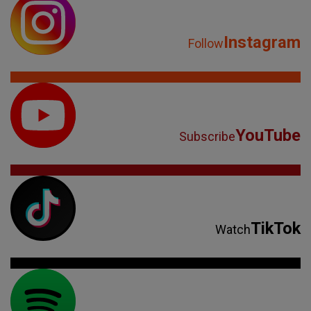
Instagram
Follow
YouTube
Subscribe
TikTok
Watch