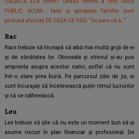
SALVATĂ Ece İrtem? Gestul femeii a fost făcut
PUBLIC ACUM... fanii și apropiații familiei sunt
profund afectați DE CEEA CE VĂD: "Se pare că a..."
Rac
Racii trebuie să înceapă să aibă mai multă grijă de ei
și de sănătatea lor. Oboseala și stresul și-au pus
amprenta asupra acestor nativi, astfel că nu sunt
într-o stare prea bună. Pe parcursul zilei de joi, ei
sunt încurajați să încetinească puțin ritmul lucrurilor
și să se odihnească.
Leu
Leii trebuie să știe că nu este un moment bun să-și
asume riscuri în plan financiar și profesional. De