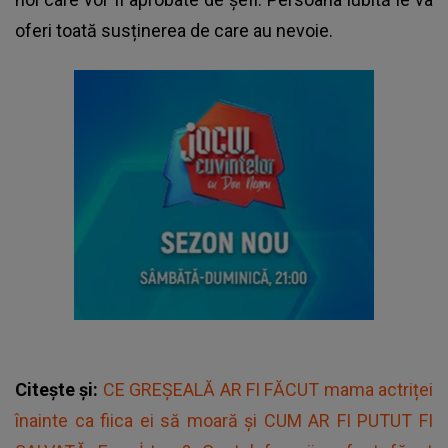
oferi toată susținerea de care au nevoie.
Citește și:
CE GREȘEALĂ AR FI FĂCUT mama actriței
înainte ca fiica ei să moară și CUM AR FI PUTUT FI