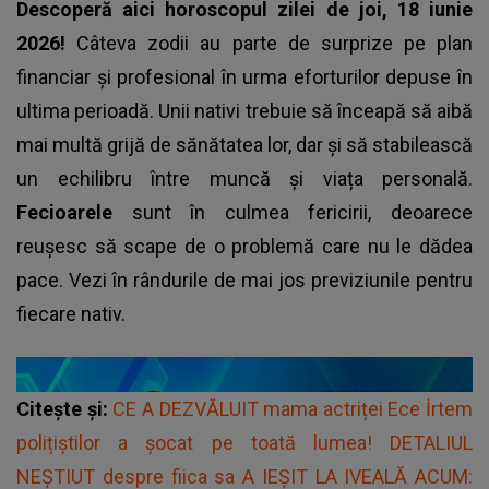
Descoperă aici horoscopul zilei de joi, 18 iunie
2026!
Câteva zodii au parte de surprize pe plan
financiar și profesional în urma eforturilor depuse în
ultima perioadă. Unii nativi trebuie să înceapă să aibă
mai multă grijă de sănătatea lor, dar și să stabilească
un echilibru între muncă și viața personală.
Fecioarele
sunt în culmea fericirii, deoarece
reușesc să scape de o problemă care nu le dădea
pace. Vezi în rândurile de mai jos previziunile pentru
fiecare nativ.
Citește și:
CE A DEZVĂLUIT mama actriței Ece İrtem
polițiștilor a șocat pe toată lumea! DETALIUL
NEȘTIUT despre fiica sa A IEȘIT LA IVEALĂ ACUM: