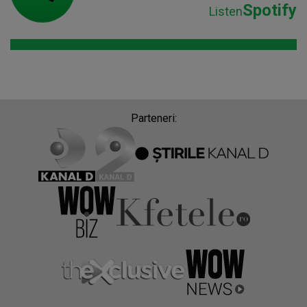
Spotify
Listen
Parteneri: