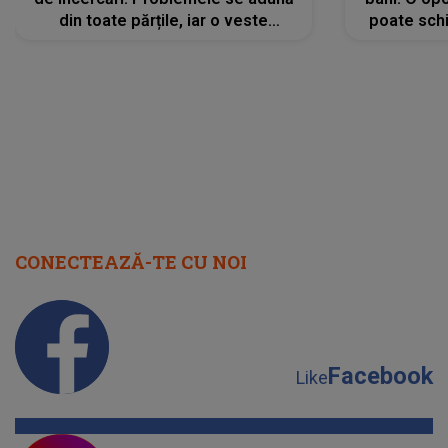
din toate părțile, iar o veste
poate schi
neașteptată îi dă planurile peste
la
cap
CONECTEAZĂ-TE CU NOI
Facebook
Like