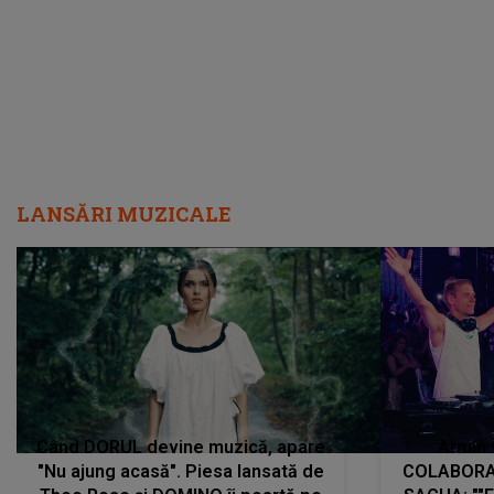
LANSĂRI MUZICALE
Când DORUL devine muzică, apare
Armin 
"Nu ajung acasă". Piesa lansată de
COLABORAR