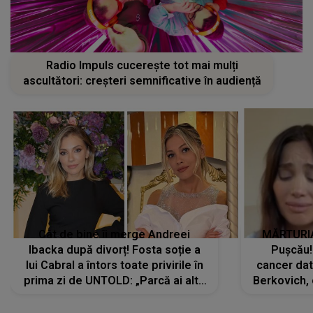
Radio Impuls cucerește tot mai mulți
ascultători: creșteri semnificative în audiență
Cât de bine îi merge Andreei
MĂRTURIA
Ibacka după divorț! Fosta soție a
Pușcău!
lui Cabral a întors toate privirile în
cancer dato
prima zi de UNTOLD: „Parcă ai altă
Berkovich, 
strălucire, emani putere,
accident ru
încredere, siguranță...”
Dacă nu 