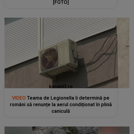
[FOTO]
kanald2.ro
VIDEO
Teama de Legionella îi determină pe
români să renunțe la aerul condiționat în plină
caniculă