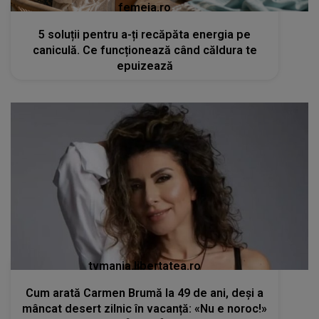
femeia.ro
5 soluții pentru a-ți recăpăta energia pe
caniculă. Ce funcționează când căldura te
epuizează
tvmania.libertatea.ro
Cum arată Carmen Brumă la 49 de ani, deși a
mâncat desert zilnic în vacanță: «Nu e noroc!»