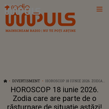
Radio Impuls
DIVERTISMENT
HOROSCOP 18 IUNIE 2026. ZODIA
CARE ARE PARTE DE O
HOROSCOP 18 iunie 2026.
RĂSTURNARE DE SITUAȚIE
ASTĂZI! O PROBLEMĂ MAI
Zodia care are parte de o
VECHE ÎNCEPE, ÎN SFÂRȘIT, SĂ SE
răsturnare de situație astăzi!
REZOLVE