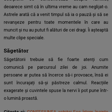
deoarece simt că în ultima vreme au cam neglijat-o.
Astrele arată că a venit timpul să ia o pauză și să se
revanșeze pentru toate momentele în care au
muncit și nu au putut fi alături de cei dragi. Îi așteaptă
multe clipe speciale.
Săgetător
Săgetătorii trebuie să fie foarte atenți cum
comunică pe parcursul zilei de joi. Anumite
persoane ar putea să încerce să-i provoace, însă ei
sunt încurajați să-și păstreze calmul. Reacțiile
exagerate și cuvintele spuse la nervi îi pot pune într-
o lumină proastă.
Citește și:
CONFESIUNEA actriței Ece İrtem înainte