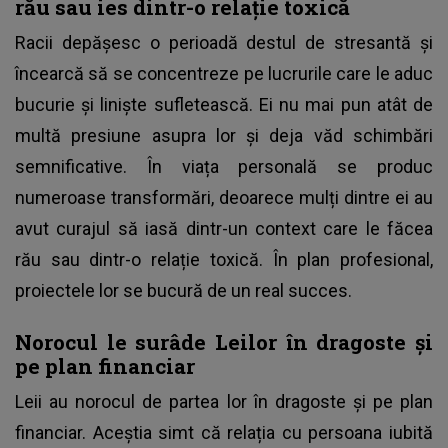
rău sau ies dintr-o relație toxică
Racii depășesc o perioadă destul de stresantă și
încearcă să se concentreze pe lucrurile care le aduc
bucurie și liniște sufletească. Ei nu mai pun atât de
multă presiune asupra lor și deja văd schimbări
semnificative. În viața personală se produc
numeroase transformări, deoarece mulți dintre ei au
avut curajul să iasă dintr-un context care le făcea
rău sau dintr-o relație toxică. În plan profesional,
proiectele lor se bucură de un real succes.
Norocul le surâde Leilor în dragoste și
pe plan financiar
Leii au norocul de partea lor în dragoste și pe plan
financiar. Aceștia simt că relația cu persoana iubită