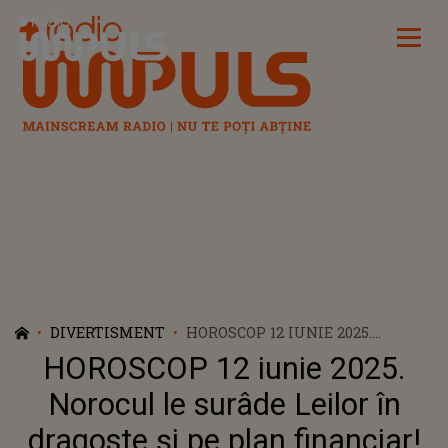
Radio Impuls
DIVERTISMENT
HOROSCOP 12 IUNIE 2025.
NOROCUL LE SURÂDE LEILOR ÎN
HOROSCOP 12 iunie 2025.
DRAGOSTE ȘI PE PLAN
FINANCIAR! O ÎNTÂLNIRE
Norocul le surâde Leilor în
NEAȘTEPTATĂ AR PUTEA SĂ LE
dragoste și pe plan financiar!
SCHIMBE VIAȚA, IAR FERICIREA