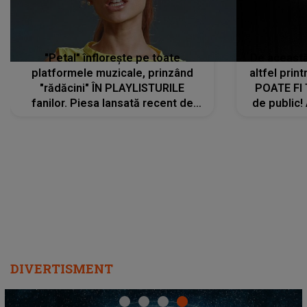
"Petal" înflorește pe toate
De această 
platformele muzicale, prinzând
altfel prin
"rădăcini" ÎN PLAYLISTURILE
POATE FI
fanilor. Piesa lansată recent de
de public!
Ariana Grande îi face pe
a lansat V
ascultători SĂ O ASCULTE PE
REPEAT
DIVERTISMENT