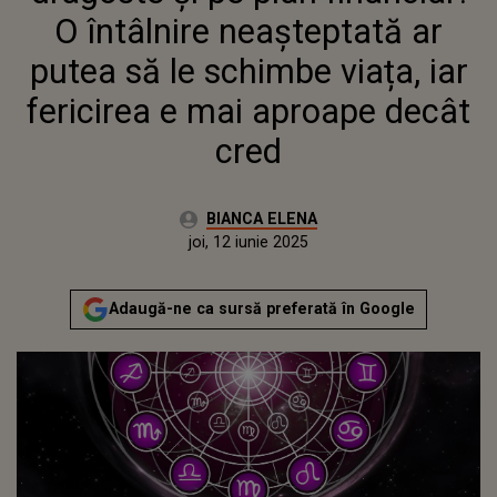
E MAI APROAPE DECÂT CRED
O întâlnire neașteptată ar
putea să le schimbe viața, iar
fericirea e mai aproape decât
cred
Autor:
BIANCA ELENA
Publicat:
joi, 12 iunie 2025
Actualizat:
joi, 12 iunie 2025
Adaugă-ne ca sursă preferată în Google