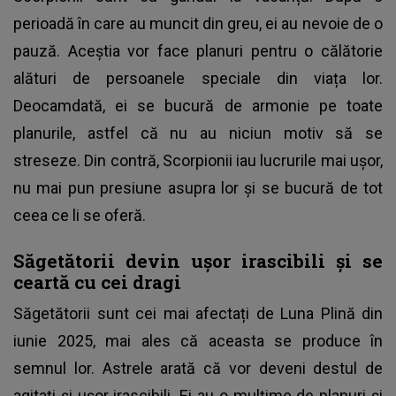
perioadă în care au muncit din greu, ei au nevoie de o
pauză. Aceștia vor face planuri pentru o călătorie
alături de persoanele speciale din viața lor.
Deocamdată, ei se bucură de armonie pe toate
planurile, astfel că nu au niciun motiv să se
streseze. Din contră, Scorpionii iau lucrurile mai ușor,
nu mai pun presiune asupra lor și se bucură de tot
ceea ce li se oferă.
Săgetătorii devin ușor irascibili și se
ceartă cu cei dragi
Săgetătorii sunt cei mai afectați de Luna Plină din
iunie 2025, mai ales că aceasta se produce în
semnul lor. Astrele arată că vor deveni destul de
agitați și ușor irascibili. Ei au o mulțime de planuri și