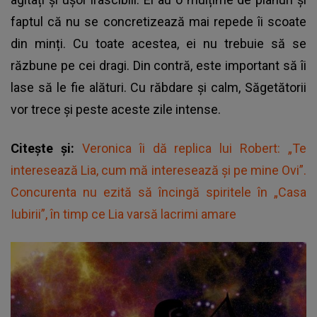
faptul că nu se concretizează mai repede îi scoate
din minți. Cu toate acestea, ei nu trebuie să se
răzbune pe cei dragi. Din contră, este important să îi
lase să le fie alături. Cu răbdare și calm, Săgetătorii
vor trece și peste aceste zile intense.
Citește și:
Veronica îi dă replica lui Robert: „Te
interesează Lia, cum mă interesează și pe mine Ovi”.
Concurenta nu ezită să încingă spiritele în „Casa
Iubirii”, în timp ce Lia varsă lacrimi amare