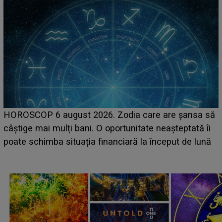
LINE-UP UNTOLD ONE, ziua 2. La ce oră urcă pe
ă
scena principală a festivalului Zara Larsson? Artista
suedeză a ajuns deja în România și s-a filmat din
camera de hotel