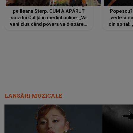
MESAJUL care a făcut-o să plângă
CE SE Î
pe Ileana Sterp. CUM A APĂRUT
Popescu?
sora lui Culiță în mediul online: „Va
vedetă du
veni ziua când povara va dispărea,
din spital:
iar lacrimile...”
LANSĂRI MUZICALE