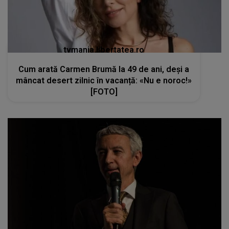
tvmania.libertatea.ro
Cum arată Carmen Brumă la 49 de ani, deși a
mâncat desert zilnic în vacanță: «Nu e noroc!»
[FOTO]