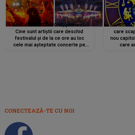
LINE-UP UNTOLD ONE, prima zi.
HOROSCOP 
Cine sunt artiștii care deschid
care scap
festivalul și de la ce ore au loc
nou capitol
cele mai așteptate concerte pe
care a
scena principală?
perioadă 
CONECTEAZĂ-TE CU NOI