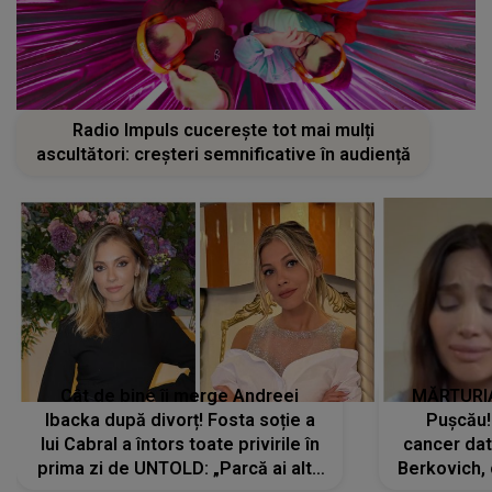
Radio Impuls cucerește tot mai mulți
ascultători: creșteri semnificative în audiență
Cât de bine îi merge Andreei
MĂRTURIA
Ibacka după divorț! Fosta soție a
Pușcău!
lui Cabral a întors toate privirile în
cancer dato
prima zi de UNTOLD: „Parcă ai altă
Berkovich, 