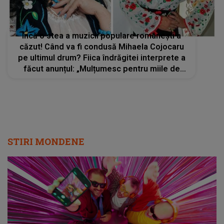
Încă o stea a muzicii populare românești a
căzut! Când va fi condusă Mihaela Cojocaru
pe ultimul drum? Fiica îndrăgitei interprete a
făcut anunțul: „Mulțumesc pentru miile de
mesaje...”
STIRI MONDENE