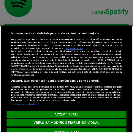
Spotify
Listen
Nouă ne pasă ca datele tale personale să rămână confidențiale
Noi și partenerii noștri
589
stocăm și/sau accesăm informații pe dispozitivul dvs., precum identificatorii cookie unici pentru
prelucrarea datelor cu caracter personal. Puteți accepta sau gestiona preferințele dvs. făcând clic mai jos, respectiv vă
puteți opune utilizării unui interes legitim în orice moment pe pagina cu politica de confidențialitate. Aceste alegeri vor fi
raportate partenerilor noștri și nu vă vor afecta navigarea.
Mai multe detalii
Noi si partenerii nostri (retelele de socializare si agentiile de publicitate partenere, precum si furnizorii nostri de servicii de
date analitice) prelucram date pentru a permite website-ului sa functioneze, pentru a personaliza continutul si anunturile
Parteneri:
publicitare afisate in functie de interesele si/sau profilul dvs., pentru a va oferi functionalitati aferente retelelor de
socializare si pentru a analiza traficul pe website. Beneficiati de drepturile prevazute de art. 15-22 din GDPR in legatura
cu prelucrarea datelor cu caracter personal. Aceste drepturi pot fi exercitate prin modalitatea indicata
aici
. Prin click pe
“ACCEPT TOATE”, acceptati folosirea tuturor Tehnologiilor de tip Cookie, care implica inclusiv acceptul dvs. cu privire la
stocarea/accesarea informatiilor de catre Vendor-ii cu care colaboram. Prin click pe “VREAU SA MODIFIC SETARILE
INDIVIDUAL” puteti schimba preferintele in mod individual, mai putin cele legate de cookie strict necesare pentru
functionarea website-ului.
Atât noi, cât și partenerii noștri prelucrăm datele pentru a oferi:
Stocarea și/sau accesarea informațiilor de pe un dispozitiv. Măsurarea performanței reclamelor. Utilizarea profilurilor
pentru selectarea conținutului personalizat. Dezvoltarea și îmbunătățirea serviciilor. Crearea profilurilor de conținut
personalizat. Utilizarea profilurilor pentru selectarea publicității personalizate. Crearea profilurilor pentru publicitate
personalizată. Măsurarea performanței conținutului. Înțelegerea publicului prin statistici sau combinații de date din surse
diferite. Utilizarea de date limitate pentru a selecta publicitatea. Utilizarea datelor limitate pentru a selecta conținutul.
Date precise de geolocație și identificarea prin scanarea dispozitivului.
Listă parteneri (furnizori)
Loading...
MUSIC NON STOP
ACCEPT TOATE
AVICII feat. ALOE BLACC - Wake Me Up
AVICII feat. ALOE BLACC - 
VREAU SA MODIFIC SETARILE INDIVIDUAL
RESPING TOATE