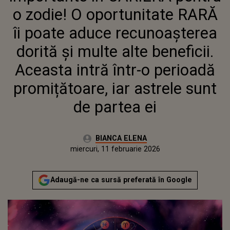
ACEASTA INTRĂ ÎNTR-O
o zodie! O oportunitate RARĂ
PERIOADĂ PROMIȚĂTOARE, IAR
ASTRELE SUNT DE PARTEA EI
îi poate aduce recunoașterea
dorită și multe alte beneficii.
Aceasta intră într-o perioadă
promițătoare, iar astrele sunt
de partea ei
Autor:
BIANCA ELENA
Publicat:
miercuri, 11 februarie 2026
Adaugă-ne ca sursă preferată în Google