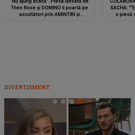
"Nu ajung acasă". Piesa lansată de
COLABORAR
Theo Rose și DOMINO îi poartă pe
SACHA: ""E
ascultători prin AMINTIRI și
o piesă 
REGĂSIRI, iar drumul emoțiilor
imediat pre
trece prin sufletul publicului:
cu mine șt
"Pentru toți cei care au plecat
păstrăm do
departe ca să le fie mai bine"
DIVERTISMENT