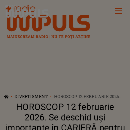
Radio Impuls
DIVERTISMENT
HOROSCOP 12 FEBRUARIE 2026.
SE DESCHID UȘI IMPORTANTE ÎN
HOROSCOP 12 februarie
CARIERĂ PENTRU O ZODIE! O
OPORTUNITATE RARĂ ÎI POATE
2026. Se deschid uși
ADUCE RECUNOAȘTEREA DORITĂ
importante în CARIERĂ pentru
ȘI MULTE ALTE BENEFICII.