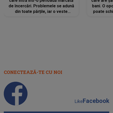
care intră într-o perioadă marcată
care are șa
de încercări. Problemele se adună
bani. O opo
din toate părțile, iar o veste
poate schi
neașteptată îi dă planurile peste
la
cap
CONECTEAZĂ-TE CU NOI
Facebook
Like