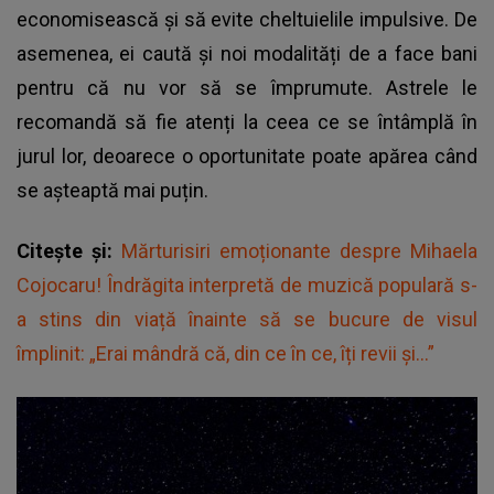
economisească și să evite cheltuielile impulsive. De
asemenea, ei caută și noi modalități de a face bani
pentru că nu vor să se împrumute. Astrele le
recomandă să fie atenți la ceea ce se întâmplă în
jurul lor, deoarece o oportunitate poate apărea când
se așteaptă mai puțin.
Citește și:
Mărturisiri emoționante despre Mihaela
Cojocaru! Îndrăgita interpretă de muzică populară s-
a stins din viață înainte să se bucure de visul
împlinit: „Erai mândră că, din ce în ce, îți revii și...”