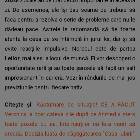
2026!
Zodiile au de luat decizii importante în această
zi. De asemenea, ele își dau seama ce trebuie să
facă pentru a rezolva o serie de probleme care nu le
dădeau pace. Astrele le recomandă să fie foarte
atente la ceea ce se întâmplă în jurul lor, dar și să
evite reacțiile impulsive. Norocul este de partea
Leilor
, mai ales la locul de muncă. Ei vor descoperi o
oportunitate rară și au toate șansele să facă un salt
impresionant în carieră. Vezi în rândurile de mai jos
previziunile pentru fiecare nativ.
Citește și:
Răsturnare de situație! CE A FĂCUT
Veronica la doar câteva zile după ce Ahmed a șters
toate pozele cu ea. Internauților nu le-a venit să
creadă. Decizia luată de câștigătoarea ”Casa Iubirii”,