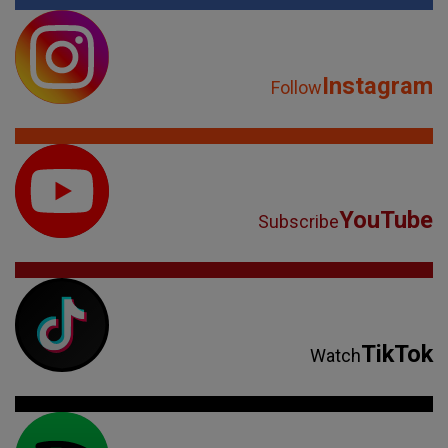
Instagram
Follow
YouTube
Subscribe
TikTok
Watch