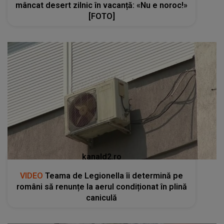
mâncat desert zilnic în vacanță: «Nu e noroc!»
[FOTO]
kanald2.ro
VIDEO
Teama de Legionella îi determină pe
români să renunțe la aerul condiționat în plină
caniculă