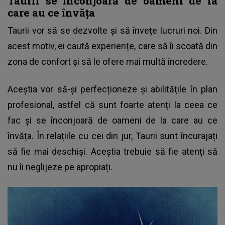
Taurii se înconjoară de oameni de la
care au ce învăța
Taurii vor să se dezvolte și să învețe lucruri noi. Din
acest motiv, ei caută experiențe, care să îi scoată din
zona de confort și să le ofere mai multă încredere.
Aceștia vor să-și perfecționeze și abilitățile în plan
profesional, astfel că sunt foarte atenți la ceea ce
fac și se înconjoară de oameni de la care au ce
învăța. În relațiile cu cei din jur, Taurii sunt încurajați
să fie mai deschiși. Aceștia trebuie să fie atenți să
nu îi neglijeze pe apropiați.