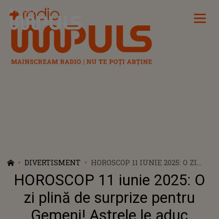
Radio Impuls
DIVERTISMENT
HOROSCOP 11 IUNIE 2025: O ZI
PLINĂ DE SURPRIZE PENTRU
HOROSCOP 11 iunie 2025: O
GEMENI! ASTRELE LE ADUC
PROSPERITATE ȘI NOROC PE
zi plină de surprize pentru
TOATE PLANURILE. UNIVERSUL
Gemeni! Astrele le aduc
ÎI RĂSPLĂTEȘTE PENTRU