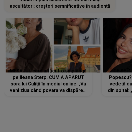
ascultători: creșteri semnificative în audiență
MESAJUL care a făcut-o să plângă
CE SE Î
pe Ileana Sterp. CUM A APĂRUT
Popescu?
sora lui Culiță în mediul online: „Va
vedetă du
veni ziua când povara va dispărea,
din spital:
iar lacrimile...”