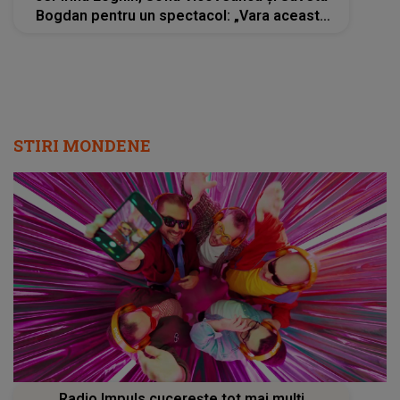
Bogdan pentru un spectacol: „Vara aceasta
am mai multe evenimente, dar nu mă duc
oriunde să cânt”
STIRI MONDENE
Radio Impuls cucerește tot mai mulți