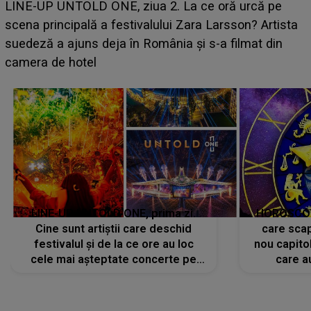
Ce a dezvăluit noua concurentă din "Casa Iubirii" l-a
luat prin surprindere pe Emanuel. CINE ESTE
BĂIATUL VIZAT de Alexandra?! Aflându-se în fața
faptului împlinit, A RECUNOSCUT IMEDIAT: "Am
avut..."
LINE-UP UNTOLD ONE, prima zi.
HOROSCOP 
Cine sunt artiștii care deschid
care scap
festivalul și de la ce ore au loc
nou capitol
cele mai așteptate concerte pe
care a
scena principală?
perioadă 