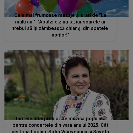
Cele mai frumoase mesaje și urări de ”La
mulți ani”: ”Astăzi e ziua ta, iar soarele ar
trebui să îți zâmbească chiar și din spatele
norilor!”
Tarifele interpreților de muzică populară
pentru concertele din vara anului 2025. Cât
cer Irina Loghin, Sofia Vicoveanca și Saveta