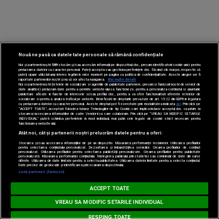
Nouă ne pasă ca datele tale personale să rămână confidențiale
Noi și partenerii noștri
589
stocăm și/sau accesăm informații pe dispozitivul dvs., precum identificatorii cookie unici pentru
CONECTEAZĂ-TE CU NOI
prelucrarea datelor cu caracter personal. Puteți accepta sau gestiona preferințele dvs. făcând clic mai jos, respectiv vă
puteți opune utilizării unui interes legitim în orice moment pe pagina cu politica de confidențialitate. Aceste alegeri vor fi
raportate partenerilor noștri și nu vă vor afecta navigarea.
Mai multe detalii
Noi si partenerii nostri (retelele de socializare si agentiile de publicitate partenere, precum si furnizorii nostri de servicii de
date analitice) prelucram date pentru a permite website-ului sa functioneze, pentru a personaliza continutul si anunturile
publicitare afisate in functie de interesele si/sau profilul dvs., pentru a va oferi functionalitati aferente retelelor de
socializare si pentru a analiza traficul pe website. Beneficiati de drepturile prevazute de art. 15-22 din GDPR in legatura
cu prelucrarea datelor cu caracter personal. Aceste drepturi pot fi exercitate prin modalitatea indicata
aici
. Prin click pe
“ACCEPT TOATE”, acceptati folosirea tuturor Tehnologiilor de tip Cookie, care implica inclusiv acceptul dvs. cu privire la
stocarea/accesarea informatiilor de catre Vendor-ii cu care colaboram. Prin click pe “VREAU SA MODIFIC SETARILE
INDIVIDUAL” puteti schimba preferintele in mod individual, mai putin cele legate de cookie strict necesare pentru
Facebook
functionarea website-ului.
Like
Atât noi, cât și partenerii noștri prelucrăm datele pentru a oferi:
Stocarea și/sau accesarea informațiilor de pe un dispozitiv. Măsurarea performanței reclamelor. Utilizarea profilurilor
pentru selectarea conținutului personalizat. Dezvoltarea și îmbunătățirea serviciilor. Crearea profilurilor de conținut
personalizat. Utilizarea profilurilor pentru selectarea publicității personalizate. Crearea profilurilor pentru publicitate
personalizată. Măsurarea performanței conținutului. Înțelegerea publicului prin statistici sau combinații de date din surse
diferite. Utilizarea de date limitate pentru a selecta publicitatea. Utilizarea datelor limitate pentru a selecta conținutul.
Date precise de geolocație și identificarea prin scanarea dispozitivului.
Listă parteneri (furnizori)
MUSIC NON STOP
Instagram
ACCEPT TOATE
Follow
Loading...
#hitperepeat
VREAU SA MODIFIC SETARILE INDIVIDUAL
RESPING TOATE