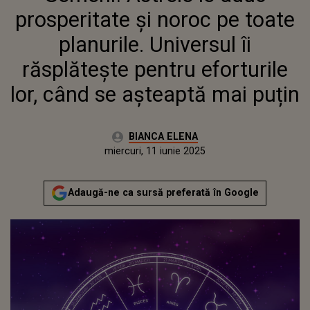
EFORTURILE LOR, CÂND SE
prosperitate și noroc pe toate
AȘTEAPTĂ MAI PUȚIN
planurile. Universul îi
răsplătește pentru eforturile
lor, când se așteaptă mai puțin
Autor:
BIANCA ELENA
Publicat:
miercuri, 11 iunie 2025
Actualizat:
miercuri, 11 iunie 2025
Adaugă-ne ca sursă preferată în Google