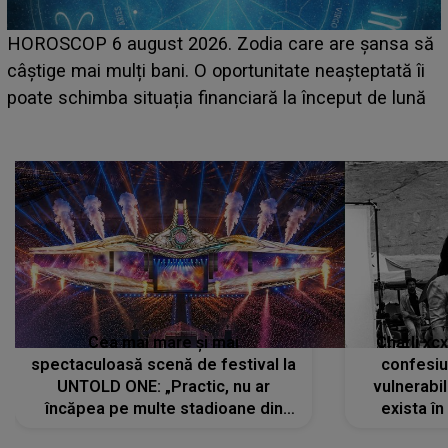
LINE-UP UNTOLD ONE, prima zi. Cine sunt artiștii
care deschid festivalul și de la ce ore au loc cele mai
așteptate concerte pe scena principală?
Cea mai mare și mai
Charli xc
spectaculoasă scenă de festival la
confesiu
UNTOLD ONE: „Practic, nu ar
vulnerabil
încăpea pe multe stadioane din
exista în
lume”. Evenimentul începe joi, 6