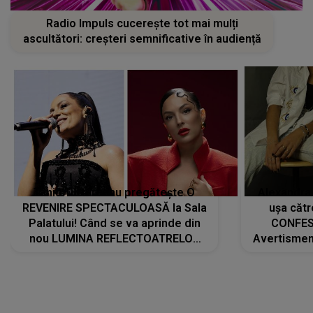
Radio Impuls cucerește tot mai mulți
ascultători: creșteri semnificative în audiență
Tania Turtureanu pregătește O
Alexandra
REVENIRE SPECTACULOASĂ la Sala
ușa cătr
Palatului! Când se va aprinde din
CONFES
nou LUMINA REFLECTOATRELOR
Avertismentu
pentru artistă: " Vor fi multe
rămas ÎNT
cântece noi, în premieră. Cântece
au format-
care abia acum învață să respire"
"Am f