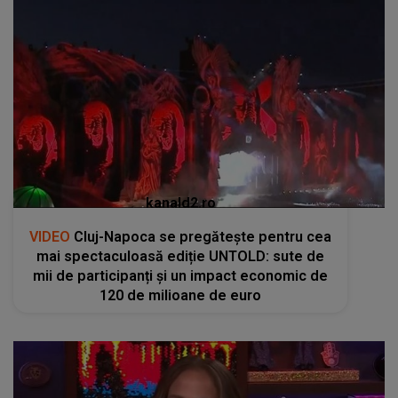
kanald2.ro
VIDEO
Cluj-Napoca se pregătește pentru cea
mai spectaculoasă ediție UNTOLD: sute de
mii de participanți și un impact economic de
120 de milioane de euro