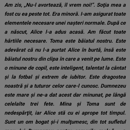
Am zis, „Nu-l avortează, îl vrem noi!”. Soţia mea a
fost cu ea peste tot. Era minoră. I-am asigurat toate
elementele necesare unei naşteri normale. După ce
a născut, Alice l-a adus acasă. Am făcut toate
hârtiile necesare. Toma este băiatul nostru. Este
adevărat că nu l-a purtat Alice în burtă, însă este
băiatul nostru din clipa în care a venit pe lume. Este
o minune de copil, este inteligent, talentat la cântat
şi la fotbal şi extrem de iubitor.
Este dragostea
noastră şi a tuturor celor care-l cunosc. Dumnezeu
este mare şi ne-a dat acest dar minunat, pe lângă
celelalte trei fete. Mina şi Toma sunt de
nedespărţit, iar Alice stă cu ei aprope tot timpul.
Sunt un om bogat şi-i mulţumesc, din tot sufletul