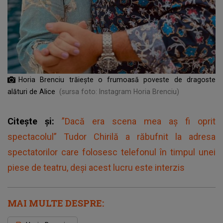
Horia Brenciu trăiește o frumoasă poveste de dragoste
alături de Alice
(sursa foto: Instagram Horia Brenciu)
Citește și:
”Dacă era scena mea aș fi oprit
spectacolul” Tudor Chirilă a răbufnit la adresa
spectatorilor care folosesc telefonul în timpul unei
piese de teatru, deși acest lucru este interzis
MAI MULTE DESPRE: