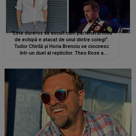
"Este dureros să ascult cum partenerul meu
de echipă e atacat de unul dintre colegi".
Tudor Chirilă și Horia Brenciu se ciocnesc
într-un duel al replicilor. Theo Rose a
intervenit în disputa aprinsă: "Horia, nu sări
pe el, gata!"