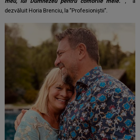
meu, lui Dumnezeu pentru comorile mele.”
, a
dezvăluit Horia Brenciu, la ”Profesioniştii”.