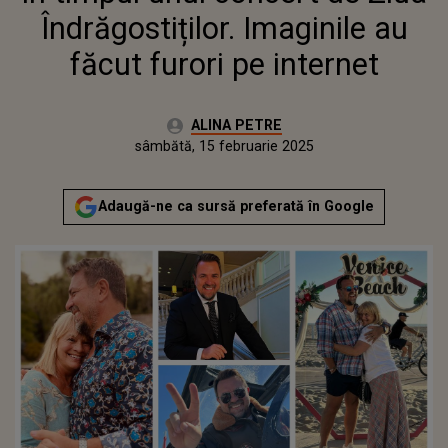
INTERNET
Îndrăgostiților. Imaginile au
făcut furori pe internet
Autor:
ALINA PETRE
Publicat:
joi, 15 februarie 2024
Actualizat:
sâmbătă, 15 februarie 2025
Adaugă-ne ca sursă preferată în Google