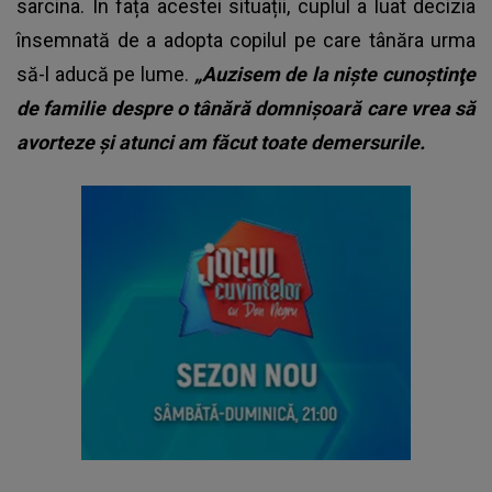
sarcina. În fața acestei situații, cuplul a luat decizia
însemnată de a adopta copilul pe care tânăra urma
să-l aducă pe lume.
„Auzisem de la nişte cunoştinţe
de familie despre o tânără domnişoară care vrea să
avorteze şi atunci am făcut toate demersurile.