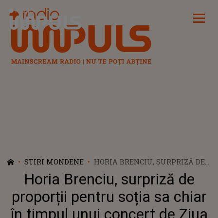
Radio Impuls
STIRI MONDENE
HORIA BRENCIU, SURPRIZĂ DE
PROPORȚII PENTRU SOȚIA SA
Horia Brenciu, surpriză de
CHIAR ÎN TIMPUL UNUI
CONCERT DE ZIUA
proporții pentru soția sa chiar
ÎNDRĂGOSTIȚILOR. IMAGINILE
în timpul unui concert de Ziua
AU FĂCUT FURORI PE