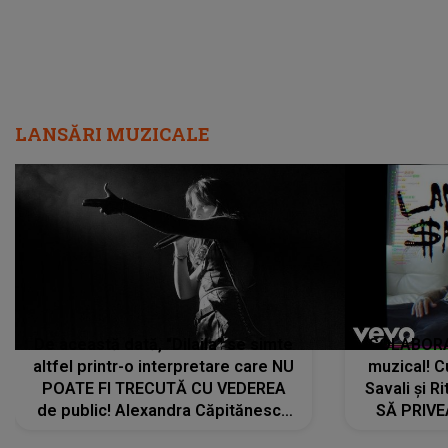
LANSĂRI MUZICALE
De această dată, "Dilaila" se simte
COLABORAR
altfel printr-o interpretare care NU
muzical! C
POATE FI TRECUTĂ CU VEDEREA
Savali și Ri
de public! Alexandra Căpitănescu
SĂ PRIV
a lansat VERSIUNEA LIVE a piesei