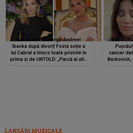
Cât de bine îi merge Andreei
MĂRTURIA
Ibacka după divorț! Fosta soție a
Pușcău!
lui Cabral a întors toate privirile în
cancer dato
prima zi de UNTOLD: „Parcă ai altă
Berkovich, 
strălucire, emani putere,
accident ru
încredere, siguranță...”
Dacă nu 
LANSĂRI MUZICALE