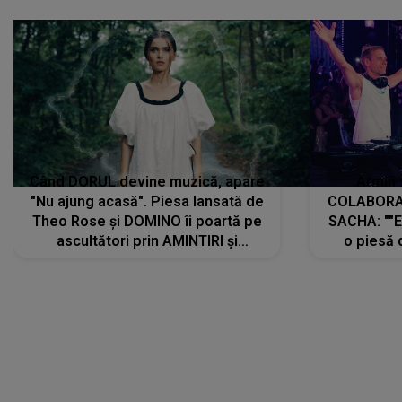
Când DORUL devine muzică, apare
Armin 
"Nu ajung acasă". Piesa lansată de
COLABORAR
Theo Rose și DOMINO îi poartă pe
SACHA: ""E
ascultători prin AMINTIRI și
o piesă 
REGĂSIRI, iar drumul emoțiilor
imediat pre
trece prin sufletul publicului:
cu mine șt
"Pentru toți cei care au plecat
păstrăm do
departe ca să le fie mai bine"