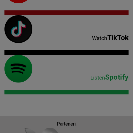
TikTok
Watch
Spotify
Listen
Parteneri: