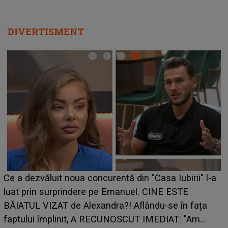
DIVERTISMENT
HOROSCOP de weekend, 8-9 august 2026. Z
irii" l-a
care riscă să rămână fără bani. O decizie luat
E
grabă îi aduce pierderi semnificative și îi dă t
n fața
planurile peste cap
 "Am