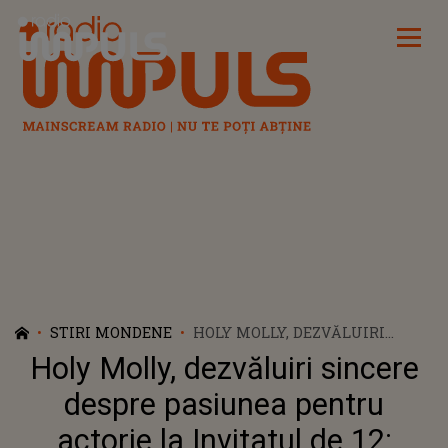
Radio Impuls
STIRI MONDENE
HOLY MOLLY, DEZVĂLUIRI
SINCERE DESPRE PASIUNEA
Holy Molly, dezvăluiri sincere
PENTRU ACTORIE LA
INVITATUL DE 12: „ACTORIA A
despre pasiunea pentru
FOST EXPERIENȚĂ, DAR NU M-
actorie la Invitatul de 12:
AM MAI LĂSAT”