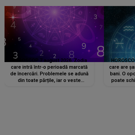
HOROSCOP 7 august 2026. Zodia
HOROSCOP 
care intră într-o perioadă marcată
care are șa
de încercări. Problemele se adună
bani. O opo
din toate părțile, iar o veste
poate schi
neașteptată îi dă planurile peste
la
cap