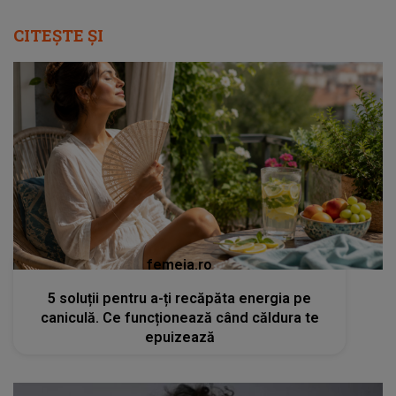
CITEȘTE ȘI
femeia.ro
5 soluții pentru a-ți recăpăta energia pe
caniculă. Ce funcționează când căldura te
epuizează