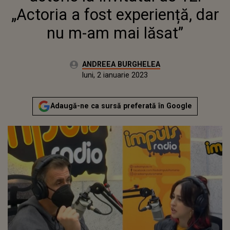
„Actoria a fost experiență, dar
nu m-am mai lăsat”
Autor:
ANDREEA BURGHELEA
Publicat:
joi, 6 ianuarie 2022
Actualizat:
luni, 2 ianuarie 2023
Adaugă-ne ca sursă preferată în Google