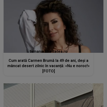
tvmania.libertatea.ro
Cum arată Carmen Brumă la 49 de ani, deși a
mâncat desert zilnic în vacanță: «Nu e noroc!»
[FOTO]