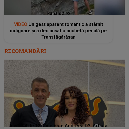
kanald2.ro
VIDEO
Un gest aparent romantic a stârnit
indignare și a declanșat o anchetă penală pe
Transfăgărășan
RECOMANDĂRI
Invitatul de 12. Cine este Andreea D?! Artista