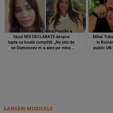
Cu lacrimi în ochi, Alina Pușcău a
REVEDERE
făcut NOI DECLARAȚII despre
Mihai Trăis
lupta cu boala cumplită: „Nu știu de
în Români
ce Dumnezeu m-a ales pe mine.
public UN
Am cancer la sân, am intrat în
"Nu știu ce
metastază...”
LANSĂRI MUZICALE