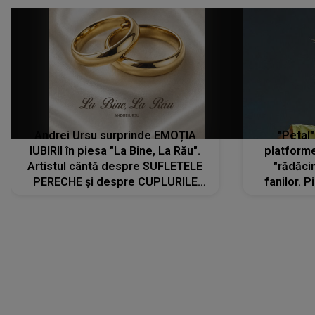
Andrei Ursu surprinde EMOȚIA
"Petal"
IUBIRII în piesa "La Bine, La Rău".
platforme
Artistul cântă despre SUFLETELE
"rădăci
PERECHE și despre CUPLURILE
fanilor. 
care aleg să meargă împreună pe
Arian
același drum, INDIFERENT DE CE LE
ascultă
REZERVĂ VIAȚA