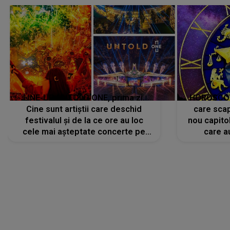
LINE-UP UNTOLD ONE, prima zi.
HOROSCOP 
Cine sunt artiștii care deschid
care scap
festivalul și de la ce ore au loc
nou capitol
cele mai așteptate concerte pe
care a
scena principală?
perioadă 