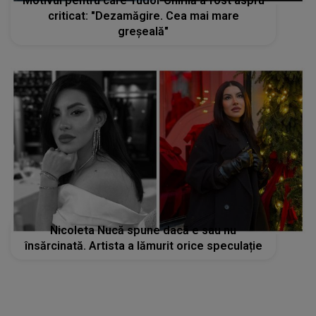
Motivul pentru care Tudor Chirilă a fost aspru
criticat: "Dezamăgire. Cea mai mare
greșeală"
Nicoleta Nucă spune dacă e sau nu
însărcinată. Artista a lămurit orice speculație