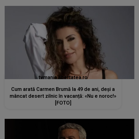
tvmania.libertatea.ro
Cum arată Carmen Brumă la 49 de ani, deși a
mâncat desert zilnic în vacanță: «Nu e noroc!»
[FOTO]