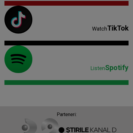
TikTok
Watch
Spotify
Listen
Parteneri: