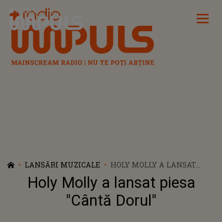
Radio Impuls
LANSĂRI MUZICALE
HOLY MOLLY A LANSAT
PIESA "CÂNTĂ DORUL"
Holy Molly a lansat piesa
"Cântă Dorul"