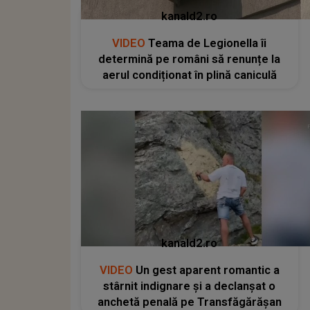
kanald2.ro
VIDEO
Teama de Legionella îi
determină pe români să renunțe la
aerul condiționat în plină caniculă
kanald2.ro
VIDEO
Un gest aparent romantic a
stârnit indignare și a declanșat o
anchetă penală pe Transfăgărășan