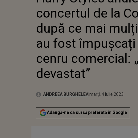
AU FOST
concertul de la 
CENRU C
DEVASTA
după ce mai mulț
au fost împușcați 
cenru comercial: 
devastat”
Publicat:
Autor:
luni, 4 iulie 2022
Actualizat:
ANDREEA BURGHELEA
marți, 4 iulie 2023
Adaugă-ne ca sursă preferată în Google