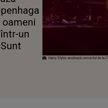
 ÎMPUȘCAȚI ÎNTR-UN
Copenhaga
OMERCIAL: „SUNT
T”
i oameni
într-un
„Sunt
Harry Styles anulează concertul de la