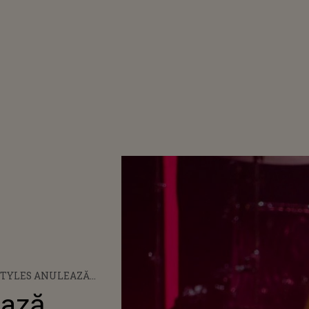
STYLES ANULEAZĂ
TUL DE LA COPENHAGA
ează
E MAI MULȚI OAMENI