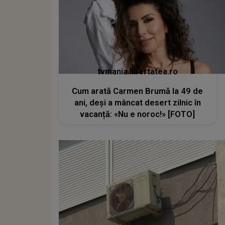
tvmania.libertatea.ro
Cum arată Carmen Brumă la 49 de
ani, deși a mâncat desert zilnic în
vacanță: «Nu e noroc!» [FOTO]