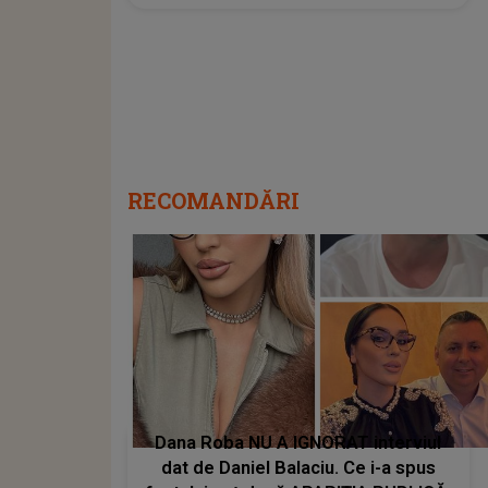
RECOMANDĂRI
Dana Roba NU A IGNORAT interviul
dat de Daniel Balaciu. Ce i-a spus