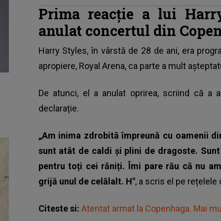
Prima reacție a lui Har
anulat concertul din Cop
Harry Styles, în vârstă de 28 de ani, era prog
apropiere, Royal Arena, ca parte a mult aștepta
De atunci, el a anulat oprirea, scriind că a a
declarație.
„Am inima zdrobită împreună cu oamenii di
sunt atât de caldi și plini de dragoste. Sunt
pentru toți cei răniți. Îmi pare rău că nu a
grijă unul de celălalt. H"
, a scris el pe rețelel
Citeste si:
Atentat armat la Copenhaga. Mai mul