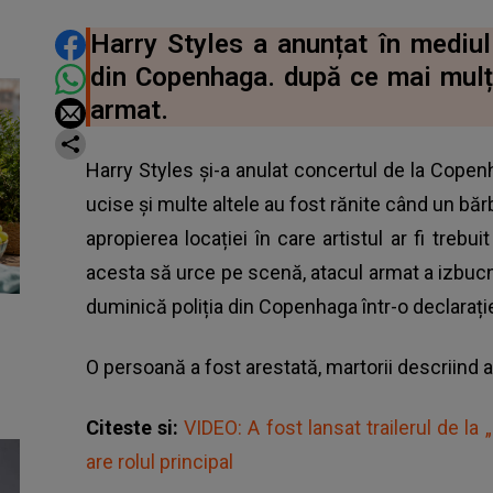
DISTRIBUIE ARTICOLUL
Harry Styles a anunțat în mediul
din Copenhaga. după ce mai mulți
armat.
Harry Styles și-a anulat concertul de la Cop
ucise și multe altele au fost rănite când un băr
apropierea locației în care artistul ar fi treb
acesta să urce pe scenă, atacul armat a izbucni
duminică poliția din Copenhaga într-o declarație
O persoană a fost arestată, martorii descriind a
Citeste si:
VIDEO: A fost lansat trailerul de la
are rolul principal