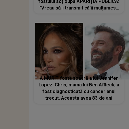
fostului soț după APARIȚIA PUBLICĂ:
"Vreau să-i transmit că îi mulțumesc
că..."
A MURIT fosta soacră a lui Jennifer
Lopez. Chris, mama lui Ben Affleck, a
fost diagnosticată cu cancer anul
trecut. Aceasta avea 83 de ani