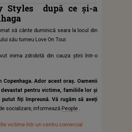
ry Styles după ce și-a
enhaga
ramat să cânte duminică seara la locul din
tului său turneu Love On Tour.
vut inima zdrobită din cauza știrii într-o
n Copenhaga. Ador acest oraș. Oamenii
 devastat pentru victime, familiile lor și
m putut fiți împreună. Vă rugăm să aveți
e de socializare, informează
People
.
te victime într-un centru comercial