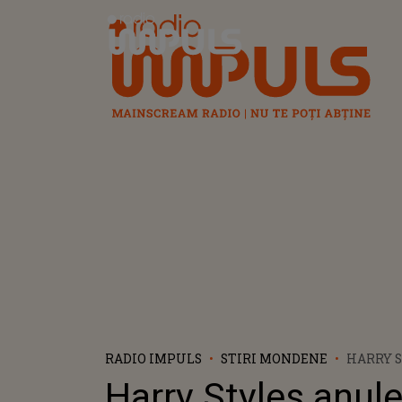
Radio Impuls
RADIO IMPULS
STIRI MONDENE
HARRY 
CONCER
Harry Styles anul
DUPĂ C