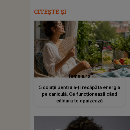
CITEȘTE ȘI
femeia.ro
5 soluții pentru a-ți recăpăta energia
pe caniculă. Ce funcționează când
căldura te epuizează