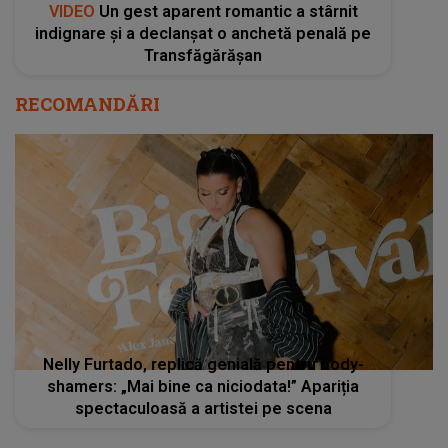
VIDEO
Un gest aparent romantic a stârnit
indignare și a declanșat o anchetă penală pe
Transfăgărășan
RECOMANDĂRI
Nelly Furtado, replică genială pentru body-
shamers: „Mai bine ca niciodata!” Apariția
spectaculoasă a artistei pe scena