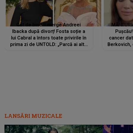
Cât de bine îi merge Andreei
MĂRTURIA
Ibacka după divorț! Fosta soție a
Pușcău!
lui Cabral a întors toate privirile în
cancer dato
prima zi de UNTOLD: „Parcă ai altă
Berkovich, 
strălucire, emani putere,
accident ru
încredere, siguranță...”
Dacă nu 
LANSĂRI MUZICALE