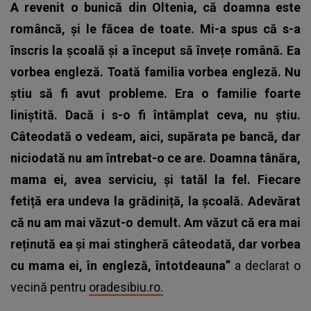
A revenit o bunică din Oltenia, că doamna este
româncă, și le făcea de toate. Mi-a spus că s-a
înscris la școală și a început să învețe română. Ea
vorbea engleză. Toată familia vorbea engleză. Nu
știu să fi avut probleme. Era o familie foarte
liniștită. Dacă i s-o fi întâmplat ceva, nu știu.
Câteodată o vedeam, aici, supărata pe bancă, dar
niciodată nu am întrebat-o ce are. Doamna tânăra,
mama ei, avea serviciu, și tatăl la fel. Fiecare
fetiță era undeva la grădiniță, la școală. Adevărat
că nu am mai văzut-o demult. Am văzut că era mai
reținută ea și mai stingheră câteodată, dar vorbea
cu mama ei, în engleză, întotdeauna”
a declarat o
vecină pentru
oradesibiu.ro.