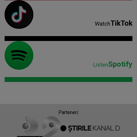
TikTok
Watch
Spotify
Listen
Parteneri: