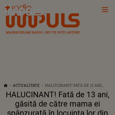
Radio Impuls
ACTUALITATE
HALUCINANT! FATĂ DE 13 ANI,
GĂSITĂ DE CĂTRE MAMA EI
HALUCINANT! Fată de 13 ani,
SPÂNZURATĂ ÎN LOCUINȚA LOR
DIN SIBIU. DECLARAȚIILE
găsită de către mama ei
VECINILOR: „ERA MAI REȚINUTĂ
spânzurată în locuința lor din
EA ȘI MAI STINGHERĂ