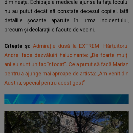
dimineața. Echipajele medicale ajunse la fața locului
nu au putut decât să constate decesul copilei. Iată
detaliile șocante apărute în urma incidentului,
precum și declarațiile făcute de vecini.
Citește și:
Admirație dusă la EXTREM! Hărțuitorul
Andrei face dezvăluiri halucinante: „De foarte mulți
ani eu sunt un fac înfocat”. Ce a putut să facă Marian
pentru a ajunge mai aproape de artistă: „Am venit din
Austria, special pentru acest gest”