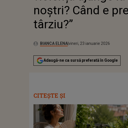
noștri? Când e pr
târziu?”
Publicat:
Autor:
joi, 22 ianuarie 2026
Actualizat:
BIANCA ELENA
vineri, 23 ianuarie 2026
Adaugă-ne ca sursă preferată în Google
CITEȘTE ȘI