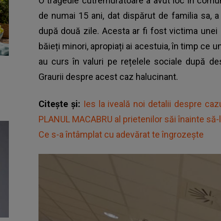
O tragedie cutremurătoare a avut loc în comu
de numai 15 ani, dat dispărut de familia sa, a
după două zile. Acesta ar fi fost victima unei cr
băieți minori, apropiați ai acestuia, în timp ce u
au curs în valuri pe rețelele sociale după d
Graurii despre acest caz halucinant.
Citește și:
Ies la iveală noi detalii despre ca
PLANUL MACABRU al prietenilor săi înainte să-l î
Ce s-a întâmplat cu adevărat te îngrozește