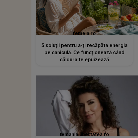
femeia.ro
5 soluții pentru a-ți recăpăta energia
pe caniculă. Ce funcționează când
căldura te epuizează
tvmania.libertatea.ro