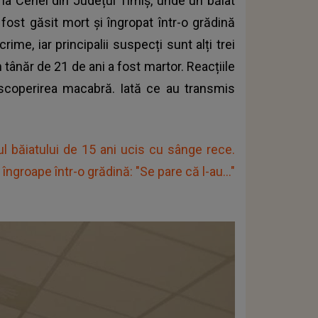
na Cenei din Județul Timiș, unde un băiat
 fost găsit mort și îngropat într-o grădină
ime, iar principalii suspecți sunt alți trei
n tânăr de 21 de ani a fost martor. Reacțiile
escoperirea macabră. Iată ce au transmis
zul băiatului de 15 ani ucis cu sânge rece.
ngroape într-o grădină: "Se pare că l-au..."