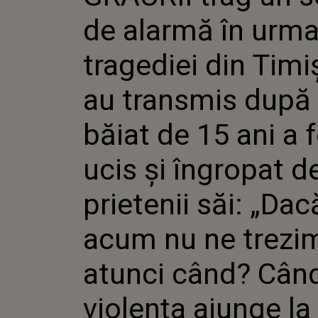
TIMIȘ! CE
de alarmă în urm
DUPĂ CE UN
ANI A FOST
ÎNGROPAT 
tragediei din Timi
SĂI: „DAC
NE TREZIM
au transmis după
CÂND? CÂ
AJUNGE LA
NOȘTRI? C
băiat de 15 ani a 
TÂRZIU?”
ucis și îngropat d
prietenii săi: „Dac
acum nu ne trezi
atunci când? Cân
violența ajunge la 