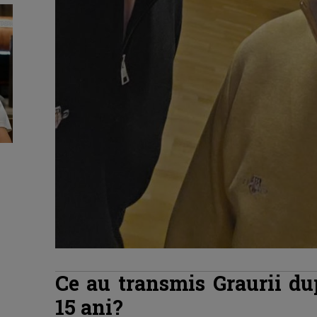
Ce au transmis Graurii du
15 ani?