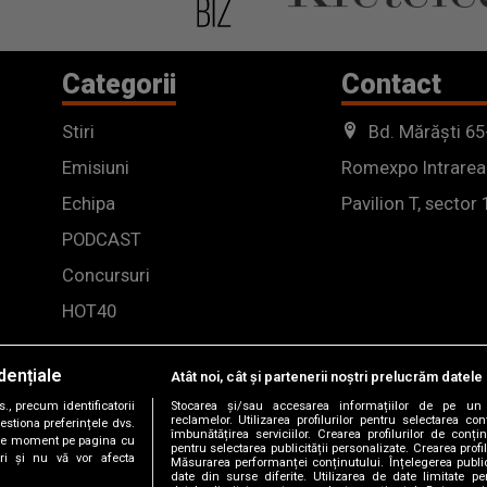
Categorii
Contact
Stiri
Bd. Mărăști 65
Emisiuni
Romexpo Intrarea
Echipa
Pavilion T, sector 
PODCAST
Concursuri
HOT40
dențiale
Atât noi, cât și partenerii noștri prelucrăm datele 
, precum identificatorii
Stocarea și/sau accesarea informațiilor de pe un 
reclamelor. Utilizarea profilurilor pentru selectarea con
estiona preferințele dvs.
îmbunătățirea serviciilor. Crearea profilurilor de conținu
orice moment pe pagina cu
pentru selectarea publicității personalizate. Crearea profil
ștri și nu vă vor afecta
Măsurarea performanței conținutului. Înțelegerea public
date din surse diferite. Utilizarea de date limitate pen