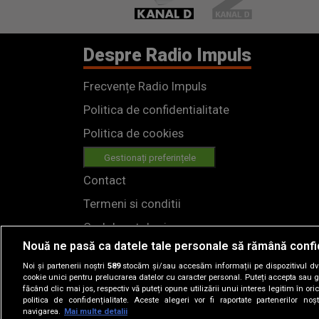
Despre Radio Impuls
Frecvențe Radio Impuls
Politica de confidentialitate
Politica de cookies
Gestionați preferințele
Contact
Termeni si conditii
Cod deontologic
Nouă ne pasă ca datele tale personale să rămână confi
Regulamente
Noi și partenerii noștri
589
stocăm și/sau accesăm informații pe dispozitivul dvs.
cookie unici pentru prelucrarea datelor cu caracter personal. Puteți accepta sau g
făcând clic mai jos, respectiv vă puteți opune utilizării unui interes legitim în 
politica de confidențialitate. Aceste alegeri vor fi raportate partenerilor no
navigarea.
Mai multe detalii