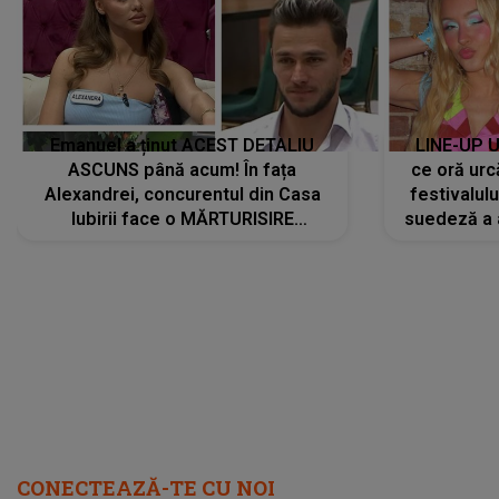
Emanuel a ținut ACEST DETALIU
LINE-UP U
ASCUNS până acum! În fața
ce oră urc
Alexandrei, concurentul din Casa
festivalul
Iubirii face o MĂRTURISIRE
suedeză a a
NEAȘTEPTATĂ despre mama sa:
s-a film
"I-am spus și ei în față, eu nu te
iubesc pentru că..."
CONECTEAZĂ-TE CU NOI