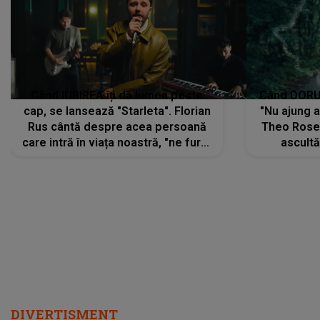
Când IUBIREA îți dă lumea peste
Când DORUL
cap, se lansează "Starleta". Florian
"Nu ajung 
Rus cântă despre acea persoană
Theo Rose 
care intră în viața noastră, "ne fură"
ascultă
toate PRIVIRILE, toate GÂNDURILE,
REGĂSIRI
tot UNIVERSUL și fără să ne dăm
trece pr
seama, ajunge să fie motivul
"Pentru t
pentru care zâmbim
departe 
DIVERTISMENT