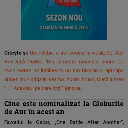
Citește și:
Un celebru artist scoate la iveală DETALII
REVOLTĂTOARE: "Mă uimește ipocrizia unora. La
evenimente ne întâlneam cu Ion Drăgan și aproape
nimeni nu-l băga în seamă. Acum, brusc, toată lumea
îl...". Adevărul pe care toți îl ignorau
Cine este nominalizat la Globurile
de Aur în acest an
Favoritul la Oscar, „One Battle After Another”,