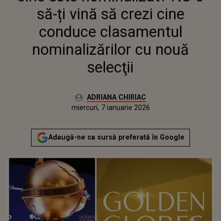
SELECŢII
să-ți vină să crezi cine
conduce clasamentul
nominalizărilor cu nouă
selecţii
Autor:
ADRIANA CHIRIAC
Publicat:
miercuri, 7 ianuarie 2026
Actualizat:
miercuri, 7 ianuarie 2026
Adaugă-ne ca sursă preferată în Google