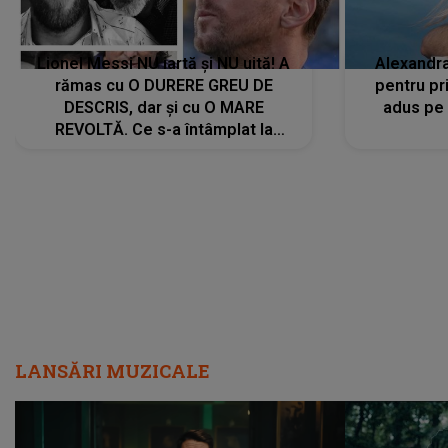
Lionel Messi NU iartă și NU uită! A
Alexandr
rămas cu O DURERE GREU DE
pentru pr
DESCRIS, dar și cu O MARE
adus pe 
REVOLTĂ. Ce s-a întâmplat la
ÎNMORMÂNTAREA tatălui său l-a
făcut să ia o DECIZIE DRASTICĂ
LANSĂRI MUZICALE