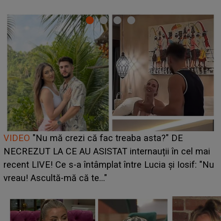
Cine este Bianca, tânăra clujeancă luată pe scenă la
UNTOLD ONE de Zara Larsson? Aceasta a dezvăluit
ce i-a spus artista suedeză în culise: „Nu am fost
pregătită...”