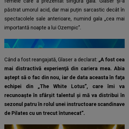
femeie care a prezentat singură gala. Glaser și-a
păstrat umorul acid, dar mai puțin sarcastic decât în
spectacolele sale anterioare, numind gala „cea mai
importantă noapte a lui Ozempic”.
Când a fost reangajată, Glaser a declarat:
„A fost cea
mai distractivă experienţă din cariera mea. Abia
aştept să o fac din nou, iar de data aceasta în faţa
echipei din „The White Lotus”, care îmi va
recunoaşte în sfârşit talentul şi mă va distribui în
sezonul patru în rolul unei instructoare scandinave
de Pilates cu un trecut întunecat”.