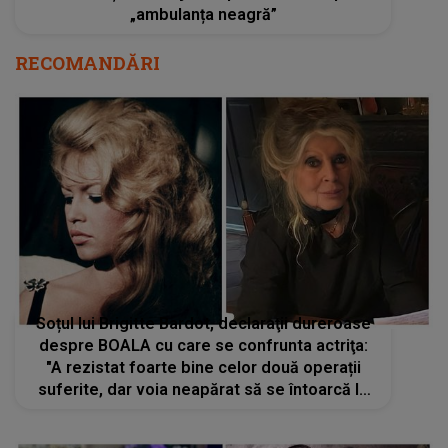
„ambulanța neagră”
RECOMANDĂRI
Soțul lui Brigitte Bardot, declaraţii dureroase
despre BOALA cu care se confrunta actriţa:
"A rezistat foarte bine celor două operații
suferite, dar voia neapărat să se întoarcă la
La Madrague. Și acolo era mai complicat"