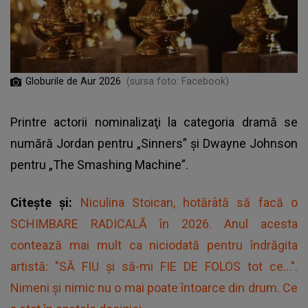
Globurile de Aur 2026
(sursa foto: Facebook)
Printre actorii nominalizaţi la categoria dramă se
numără Jordan pentru „Sinners” şi Dwayne Johnson
pentru „The Smashing Machine”.
Citește și:
Niculina Stoican, hotărâtă să facă o
SCHIMBARE RADICALĂ în 2026. Anul acesta
contează mai mult ca niciodată pentru îndrăgita
artistă: "SĂ FIU și să-mi FIE DE FOLOS tot ce...".
Nimeni și nimic nu o mai poate întoarce din drum. Ce