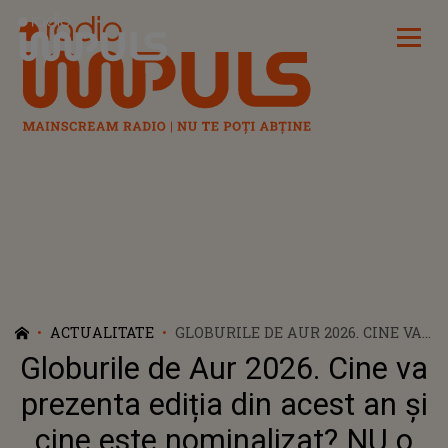
Radio Impuls
ACTUALITATE
GLOBURILE DE AUR 2026. CINE VA
PREZENTA EDIȚIA DIN ACEST AN
Globurile de Aur 2026. Cine va
ȘI CINE ESTE NOMINALIZAT? NU O
SĂ-ȚI VINĂ SĂ CREZI CINE
prezenta ediția din acest an și
CONDUCE CLASAMENTUL
cine este nominalizat? NU o
NOMINALIZĂRILOR CU NOUĂ