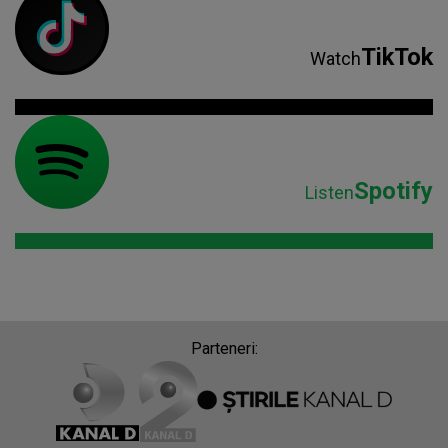
TikTok
Watch
Spotify
Listen
Parteneri: