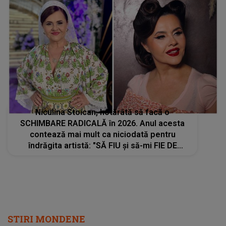
Niculina Stoican, hotărâtă să facă o
SCHIMBARE RADICALĂ în 2026. Anul acesta
contează mai mult ca niciodată pentru
îndrăgita artistă: "SĂ FIU și să-mi FIE DE
FOLOS tot ce...". Nimeni și nimic nu o mai
poate întoarce din drum. Ce a stat în spatele
deciziei
STIRI MONDENE