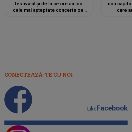
festivalul și de la ce ore au loc
nou capitol
cele mai așteptate concerte pe
care a
scena principală?
perioadă 
CONECTEAZĂ-TE CU NOI
Facebook
Like