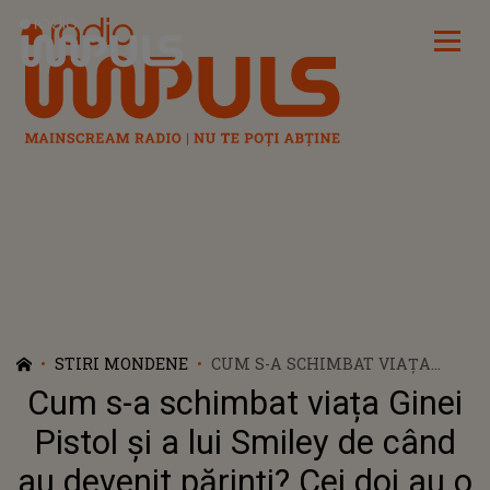
Radio Impuls
STIRI MONDENE
CUM S-A SCHIMBAT VIAȚA
GINEI PISTOL ȘI A LUI SMILEY
Cum s-a schimbat viața Ginei
DE CÂND AU DEVENIT
PĂRINȚI? CEI DOI AU O RUTINĂ
Pistol și a lui Smiley de când
PE CARE O RESPECTĂ ÎN
au devenit părinți? Cei doi au o
FIECARE DIMINEAȚĂ