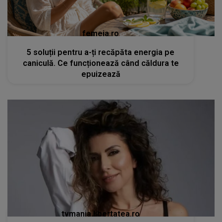
femeia.ro
5 soluții pentru a-ți recăpăta energia pe
caniculă. Ce funcționează când căldura te
epuizează
tvmania.libertatea.ro