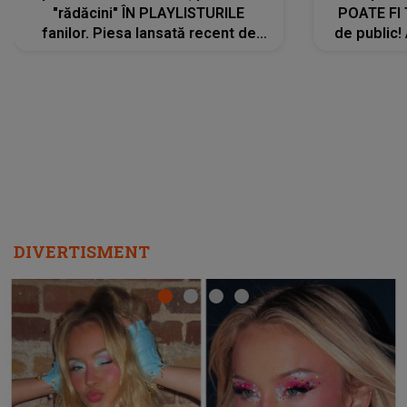
"rădăcini" ÎN PLAYLISTURILE
POATE FI
fanilor. Piesa lansată recent de
de public!
Ariana Grande îi face pe
a lansat V
ascultători SĂ O ASCULTE PE
REPEAT
DIVERTISMENT