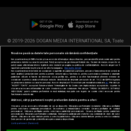
© 2019-2026 DOGAN MEDIA INTERNATIONAL SA, Toate
drepturile rezervate.
Nouă ne pasă ca datele tale personale să rămână confidențiale
Noi și partenerii noștri
589
stocăm și/sau accesăm informații pe dispozitivul dvs., precum identificatorii cookie unici pentru
prelucrarea datelor cu caracter personal. Puteți accepta sau gestiona preferințele dvs. făcând clic mai jos, respectiv vă
puteți opune utilizării unui interes legitim în orice moment pe pagina cu politica de confidențialitate. Aceste alegeri vor fi
raportate partenerilor noștri și nu vă vor afecta navigarea.
Mai multe detalii
Noi si partenerii nostri (retelele de socializare si agentiile de publicitate partenere, precum si furnizorii nostri de servicii de
date analitice) prelucram date pentru a permite website-ului sa functioneze, pentru a personaliza continutul si anunturile
publicitare afisate in functie de interesele si/sau profilul dvs., pentru a va oferi functionalitati aferente retelelor de
socializare si pentru a analiza traficul pe website. Beneficiati de drepturile prevazute de art. 15-22 din GDPR in legatura
cu prelucrarea datelor cu caracter personal. Aceste drepturi pot fi exercitate prin modalitatea indicata
aici
. Prin click pe
“ACCEPT TOATE”, acceptati folosirea tuturor Tehnologiilor de tip Cookie, care implica inclusiv acceptul dvs. cu privire la
stocarea/accesarea informatiilor de catre Vendor-ii cu care colaboram. Prin click pe “VREAU SA MODIFIC SETARILE
INDIVIDUAL” puteti schimba preferintele in mod individual, mai putin cele legate de cookie strict necesare pentru
functionarea website-ului.
Atât noi, cât și partenerii noștri prelucrăm datele pentru a oferi:
Stocarea și/sau accesarea informațiilor de pe un dispozitiv. Măsurarea performanței reclamelor. Utilizarea profilurilor
pentru selectarea conținutului personalizat. Dezvoltarea și îmbunătățirea serviciilor. Crearea profilurilor de conținut
personalizat. Utilizarea profilurilor pentru selectarea publicității personalizate. Crearea profilurilor pentru publicitate
personalizată. Măsurarea performanței conținutului. Înțelegerea publicului prin statistici sau combinații de date din surse
diferite. Utilizarea de date limitate pentru a selecta publicitatea. Utilizarea datelor limitate pentru a selecta conținutul.
Date precise de geolocație și identificarea prin scanarea dispozitivului.
Loading...
Listă parteneri (furnizori)