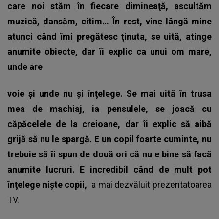
care noi stăm în fiecare dimineaţă, ascultăm
muzică, dansăm, citim… În rest, vine lângă mine
atunci când îmi pregătesc ţinuta, se uită, atinge
anumite obiecte, dar îi explic ca unui om mare,
unde are
voie şi unde nu şi înţelege. Se mai uită în trusa
mea de machiaj, ia pensulele, se joacă cu
căpăcelele de la creioane, dar îi explic să aibă
grijă să nu le spargă. E un copil foarte cuminte, nu
trebuie să îi spun de două ori că nu e bine să facă
anumite lucruri. E incredibil când de mult pot
înţelege nişte copii,
a mai dezvăluit prezentatoarea
TV.