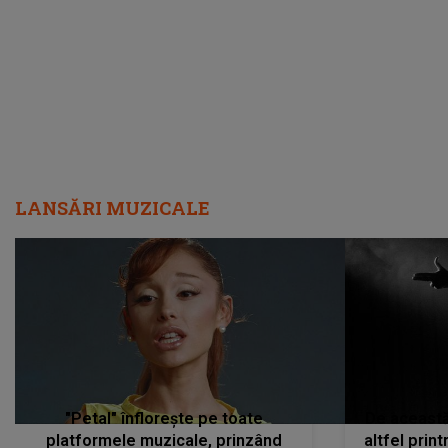
LANSĂRI MUZICALE
"Petal" înflorește pe toate
De această 
platformele muzicale, prinzând
altfel prin