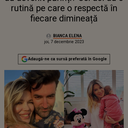
rutină pe care o respectă în
fiecare dimineață
Autor:
BIANCA ELENA
Publicat:
miercuri, 7 decembrie 2022
Actualizat:
joi, 7 decembrie 2023
Adaugă-ne ca sursă preferată în Google