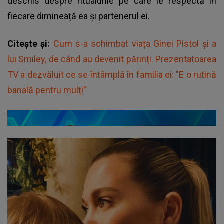
deschis despre ritualurile pe care le respectă în
fiecare dimineață ea și partenerul ei.
Citește și:
Cum s-a schimbat viața Ginei Pistol și a
lui Smiley, de când au devenit părinți. Prezentatoarea
TV a dezvăluit ce se întâmplă în familia ei: "E o rutină
banală pentru mulți"