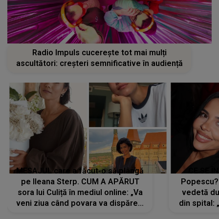
Radio Impuls cucerește tot mai mulți
ascultători: creșteri semnificative în audiență
MESAJUL care a făcut-o să plângă
CE SE Î
pe Ileana Sterp. CUM A APĂRUT
Popescu?
sora lui Culiță în mediul online: „Va
vedetă du
veni ziua când povara va dispărea,
din spital:
iar lacrimile...”