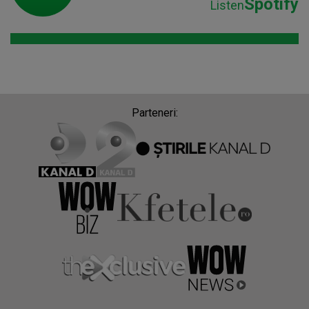
Spotify
Listen
Parteneri: