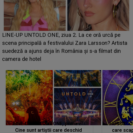
Ce a dezvăluit noua concurentă din "Casa Iubirii" l-a
luat prin surprindere pe Emanuel. CINE ESTE
BĂIATUL VIZAT de Alexandra?! Aflându-se în fața
faptului împlinit, A RECUNOSCUT IMEDIAT: "Am
avut..."
LINE-UP UNTOLD ONE, prima zi.
HOROSCOP 
Cine sunt artiștii care deschid
care scap