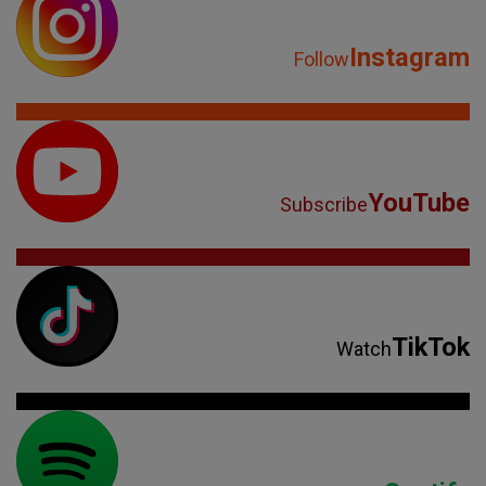
Instagram
Follow
YouTube
Subscribe
TikTok
Watch