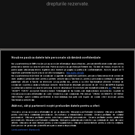
drepturile rezervate.
Nouă ne pasă ca datele tale personale să rămână confidențiale
Noi și partenerii noștri
589
stocăm și/sau accesăm informații pe dispozitivul dvs., precum identificatorii cookie unici pentru
prelucrarea datelor cu caracter personal. Puteți accepta sau gestiona preferințele dvs. făcând clic mai jos, respectiv vă
puteți opune utilizării unui interes legitim în orice moment pe pagina cu politica de confidențialitate. Aceste alegeri vor fi
raportate partenerilor noștri și nu vă vor afecta navigarea.
Mai multe detalii
Noi si partenerii nostri (retelele de socializare si agentiile de publicitate partenere, precum si furnizorii nostri de servicii de
date analitice) prelucram date pentru a permite website-ului sa functioneze, pentru a personaliza continutul si anunturile
publicitare afisate in functie de interesele si/sau profilul dvs., pentru a va oferi functionalitati aferente retelelor de
socializare si pentru a analiza traficul pe website. Beneficiati de drepturile prevazute de art. 15-22 din GDPR in legatura
cu prelucrarea datelor cu caracter personal. Aceste drepturi pot fi exercitate prin modalitatea indicata
aici
. Prin click pe
“ACCEPT TOATE”, acceptati folosirea tuturor Tehnologiilor de tip Cookie, care implica inclusiv acceptul dvs. cu privire la
stocarea/accesarea informatiilor de catre Vendor-ii cu care colaboram. Prin click pe “VREAU SA MODIFIC SETARILE
INDIVIDUAL” puteti schimba preferintele in mod individual, mai putin cele legate de cookie strict necesare pentru
functionarea website-ului.
Atât noi, cât și partenerii noștri prelucrăm datele pentru a oferi:
Stocarea și/sau accesarea informațiilor de pe un dispozitiv. Măsurarea performanței reclamelor. Utilizarea profilurilor
pentru selectarea conținutului personalizat. Dezvoltarea și îmbunătățirea serviciilor. Crearea profilurilor de conținut
personalizat. Utilizarea profilurilor pentru selectarea publicității personalizate. Crearea profilurilor pentru publicitate
personalizată. Măsurarea performanței conținutului. Înțelegerea publicului prin statistici sau combinații de date din surse
diferite. Utilizarea de date limitate pentru a selecta publicitatea. Utilizarea datelor limitate pentru a selecta conținutul.
Date precise de geolocație și identificarea prin scanarea dispozitivului.
Loading...
Listă parteneri (furnizori)