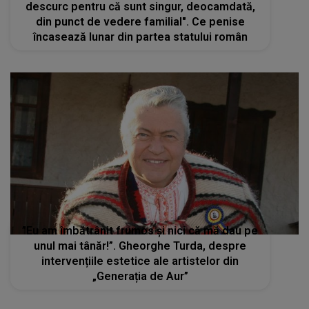
descurc pentru că sunt singur, deocamdată,
din punct de vedere familial". Ce penise
încasează lunar din partea statului român
”Eu am îmbătrânit frumos și nici că mă dau pe
unul mai tânăr!”. Gheorghe Turda, despre
intervențiile estetice ale artistelor din
„Generația de Aur”