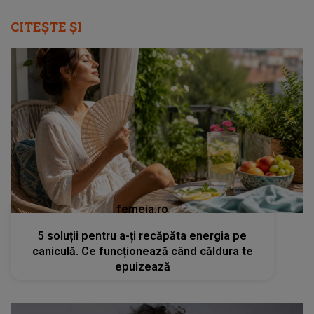
CITEȘTE ȘI
femeia.ro
5 soluții pentru a-ți recăpăta energia pe
caniculă. Ce funcționează când căldura te
epuizează