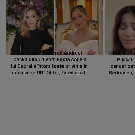
Cât de bine îi merge Andreei
MĂRTURIA
Ibacka după divorț! Fosta soție a
Pușcău!
lui Cabral a întors toate privirile în
cancer dato
prima zi de UNTOLD: „Parcă ai altă
Berkovich, 
strălucire, emani putere,
accident ru
încredere, siguranță...”
Dacă nu 