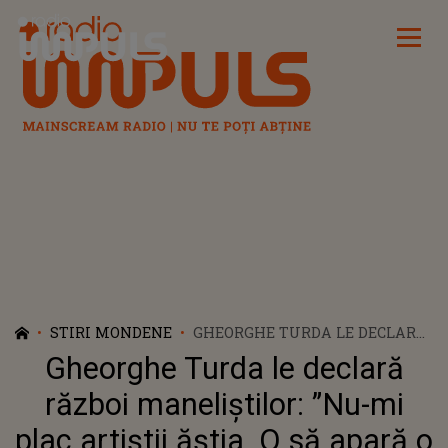
Radio Impuls
STIRI MONDENE
GHEORGHE TURDA LE DECLARĂ
RĂZBOI MANELIȘTILOR: ”NU-MI
Gheorghe Turda le declară
PLAC ARTIȘTII ĂȘTIA. O SĂ
APARĂ O LEGE ȘI SE VA NUMI
război maneliștilor: ”Nu-mi
LEGEA TURDA”
plac artiștii ăștia. O să apară o