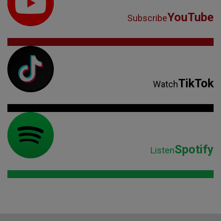
YouTube
Subscribe
TikTok
Watch
Spotify
Listen