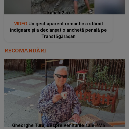
kanald2.ro
VIDEO
Un gest aparent romantic a stârnit
indignare și a declanșat o anchetă penală pe
Transfăgărășan
RECOMANDĂRI
Gheorghe Tura, despre veniturile sale: "Mă