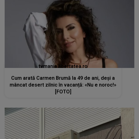
tvmania.libertatea.ro
Cum arată Carmen Brumă la 49 de ani, deși a
mâncat desert zilnic în vacanță: «Nu e noroc!»
[FOTO]