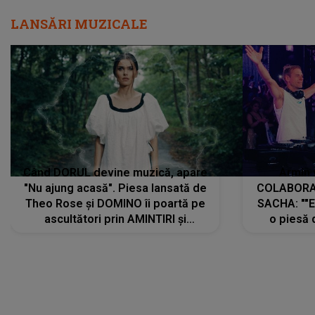
LANSĂRI MUZICALE
Când DORUL devine muzică, apare
Armin 
"Nu ajung acasă". Piesa lansată de
COLABORAR
Theo Rose și DOMINO îi poartă pe
SACHA: ""E
ascultători prin AMINTIRI și
o piesă 
REGĂSIRI, iar drumul emoțiilor
imediat pre
trece prin sufletul publicului:
cu mine șt
"Pentru toți cei care au plecat
păstrăm do
departe ca să le fie mai bine"