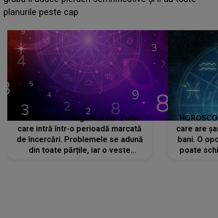
sa: "I-am spus și ei în față, eu nu te iubesc pentru
că..."
HOROSCOP 7 august 2026. Zodia
HOROSCOP 
care intră într-o perioadă marcată
care are șa
de încercări. Problemele se adună
bani. O opo
din toate părțile, iar o veste
poate schi
neașteptată îi dă planurile peste
la
cap