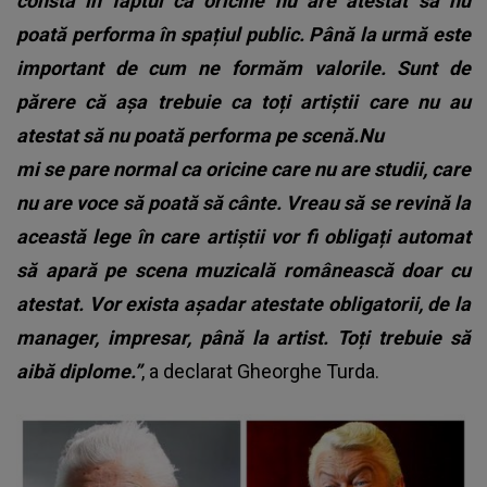
constă în faptul că oricine nu are atestat să nu
poată performa în spațiul public. Până la urmă este
important de cum ne formăm valorile. Sunt de
părere că așa trebuie ca toți artiștii care nu au
atestat să nu poată performa pe scenă.Nu
mi se pare normal ca oricine care nu are studii, care
nu are voce să poată să cânte. Vreau să se revină la
această lege în care artiștii vor fi obligați automat
să apară pe scena muzicală românească doar cu
atestat. Vor exista așadar atestate obligatorii, de la
manager, impresar, până la artist. Toți trebuie să
aibă diplome.”
, a declarat Gheorghe Turda.