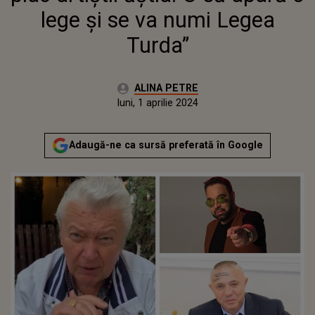
lege și se va numi Legea
Turda”
Autor:
ALINA PETRE
Publicat:
luni, 1 aprilie 2024
Actualizat:
luni, 1 aprilie 2024
Adaugă-ne ca sursă preferată în Google