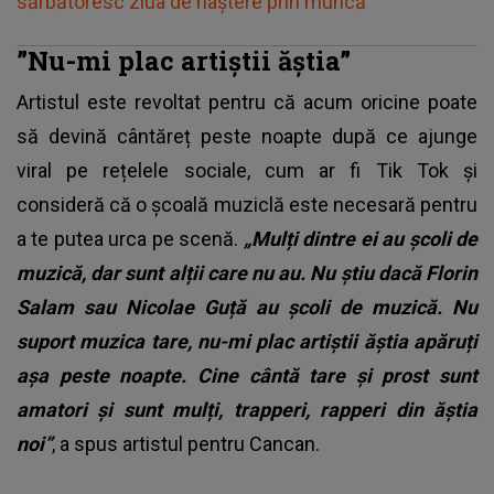
sărbătoresc ziua de naștere prin muncă"
”Nu-mi plac artiștii ăștia”
Artistul este revoltat pentru că acum oricine poate
să devină cântăreț peste noapte după ce ajunge
viral pe rețelele sociale, cum ar fi Tik Tok și
consideră că o școală muziclă este necesară pentru
a te putea urca pe scenă.
„Mulți dintre ei au școli de
muzică, dar sunt alții care nu au. Nu știu dacă Florin
Salam sau Nicolae Guță au școli de muzică. Nu
suport muzica tare, nu-mi plac artiștii ăștia apăruți
așa peste noapte. Cine cântă tare și prost sunt
amatori și sunt mulți, trapperi, rapperi din ăștia
noi”
, a spus artistul pentru Cancan.