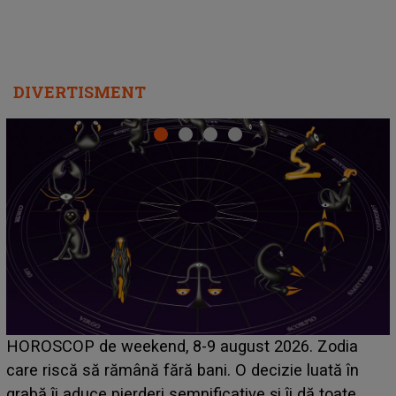
DIVERTISMENT
Emanuel a ținut ACEST DETALIU ASCUNS până
acum! În fața Alexandrei, concurentul din Casa Iubirii
face o MĂRTURISIRE NEAȘTEPTATĂ despre mama