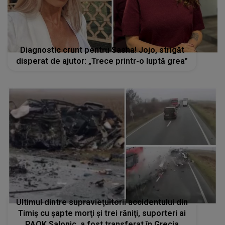
Diagnostic crunt pentru Sasha! Jojo, strigăt
disperat de ajutor: „Trece printr-o luptă grea”
Ultimul dintre supravieţuitorii accidentului din
Timiş cu şapte morţi şi trei răniţi, suporteri ai
PAOK Salonic, a fost transferat în Grecia