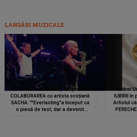
LANSĂRI MUZICALE
Armin van Buuren, despre
Andrei U
COLABORAREA cu artista scoțiană
IUBIRII în
SACHA: ""Everlasting"a început ca
Artistul 
o piesă de test, dar a devenit
PERECHE 
imediat preferata fanilor. Sacha și
care aleg
cu mine știam că nu am putea să o
același dr
păstrăm doar pentru noi prea mult
R
timp"