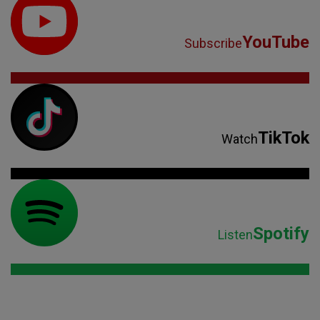
YouTube
Subscribe
TikTok
Watch
Spotify
Listen