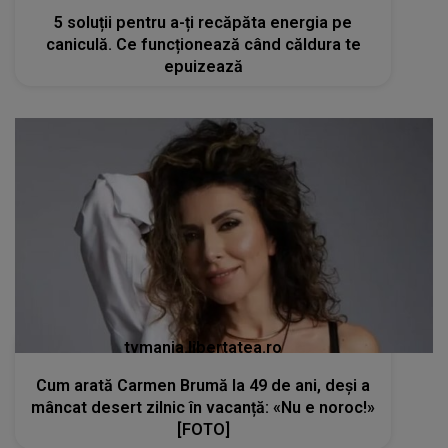
5 soluții pentru a-ți recăpăta energia pe
caniculă. Ce funcționează când căldura te
epuizează
tvmania.libertatea.ro
Cum arată Carmen Brumă la 49 de ani, deși a
mâncat desert zilnic în vacanță: «Nu e noroc!»
[FOTO]