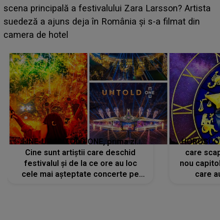
luat prin surprindere pe Emanuel. CINE ESTE
BĂIATUL VIZAT de Alexandra?! Aflându-se în fața
faptului împlinit, A RECUNOSCUT IMEDIAT: "Am
avut..."
LINE-UP UNTOLD ONE, prima zi.
HOROSCOP 
Cine sunt artiștii care deschid
care scap
festivalul și de la ce ore au loc
nou capitol
cele mai așteptate concerte pe
care a
scena principală?
perioadă 