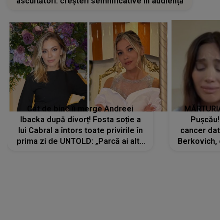
ascultători: creșteri semnificative în audiență
Cât de bine îi merge Andreei
MĂRTURIA
Ibacka după divorț! Fosta soție a
Pușcău!
lui Cabral a întors toate privirile în
cancer dato
prima zi de UNTOLD: „Parcă ai altă
Berkovich, 
strălucire, emani putere,
accident ru
încredere, siguranță...”
Dacă nu 