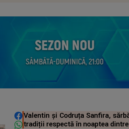
DISTRIBUIE ARTICOLUL
Valentin și Codruța Sanfira, sărbă
tradiții respectă în noaptea dintre