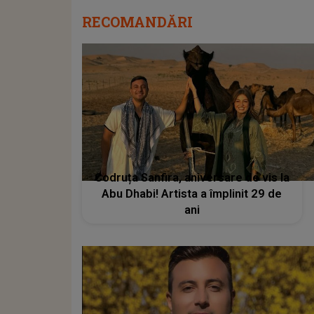
RECOMANDĂRI
Codruța Sanfira, aniversare de vis la
Abu Dhabi! Artista a împlinit 29 de
ani