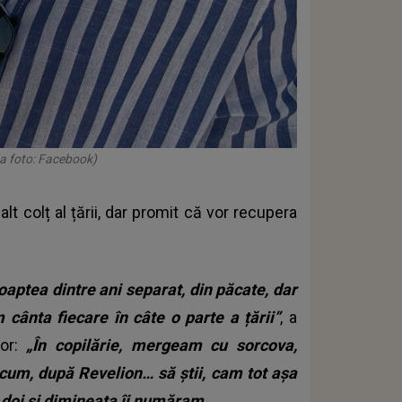
a foto: Facebook)
n alt colț al țării, dar promit că vor recupera
ptea dintre ani separat, din păcate, dar
cânta fiecare în câte o parte a țării”
, a
mor:
„În copilărie, mergeam cu sorcova,
um, după Revelion… să știi, cam tot așa
e doi și dimineața îi număram.