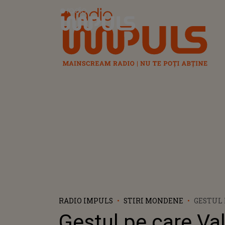
Radio Impuls
RADIO IMPULS
STIRI MONDENE
GESTUL 
VALENTI
Gestul pe care Va
FACE Î