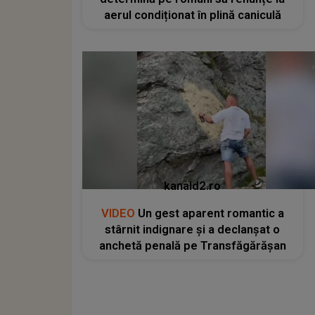
aerul condiționat în plină caniculă
kanald2.ro
VIDEO
Un gest aparent romantic a
stârnit indignare și a declanșat o
anchetă penală pe Transfăgărășan