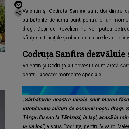
Valentin și Codruța Sanfira sunt doi dintre ce
sărbătorile de iarnă sunt pentru ei un momen
dragi. Deși de Revelion nu vor putea petrec
sfințenie tradițiile și obiceiurile care le aduc li
Codruța Sanfira dezvăluie 
Valentin și Codruța
au povestit cum arată sărbă
centrul acestor momente speciale.
„Sărbătorile noastre ideale sunt mereu făcu
întotdeauna alături de oamenii noștri dragi. Ș
Târgu Jiu sau la Tătăruși, în Iași, acasă la m
la un loc”
, a spus Codruța, pentru
Viva.ro
. Val