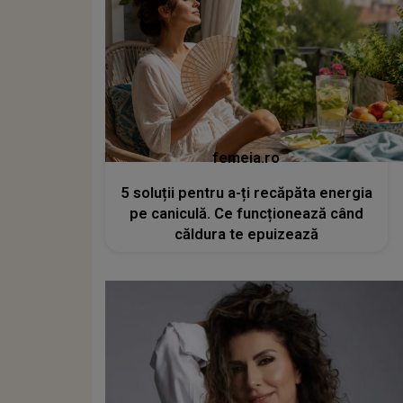
femeia.ro
5 soluții pentru a-ți recăpăta energia
pe caniculă. Ce funcționează când
căldura te epuizează