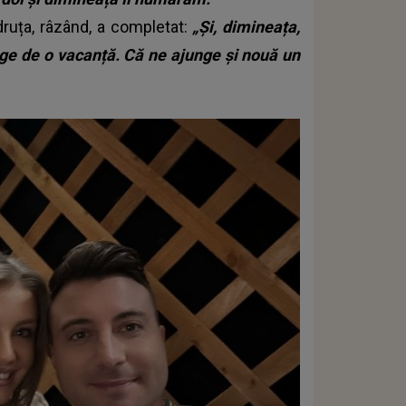
ruța, râzând, a completat:
„Și, dimineața,
ge de o vacanță. Că ne ajunge și nouă un