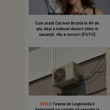
tvmania.libertatea.ro
Cum arată Carmen Brumă la 49 de
ani, deși a mâncat desert zilnic în
vacanță: «Nu e noroc!» [FOTO]
kanald2.ro
VIDEO
Teama de Legionella îi
determină pe români să renunțe la