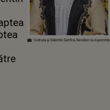
 DINTRE ANI:
PTEA DINTRE
12 NOAPTEA,
CĂTRE CER ȘI
aptea
aptea
Codruța și Valentin Sanfira, Revelion cu superstiții
ătre