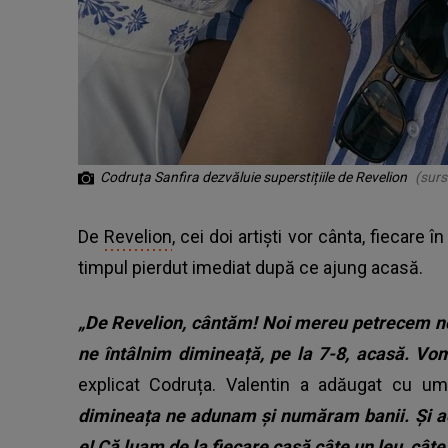
Codruța Sanfira dezvăluie superstițiile de Revelion
(surs
De
Revelion
, cei doi artiști vor cânta, fiecare î
timpul pierdut imediat după ce ajung acasă.
„De Revelion, cântăm! Noi mereu petrecem noa
ne întâlnim dimineață, pe la 7-8, acasă. Vom 
explicat Codruța. Valentin a adăugat cu u
dimineața ne adunam și număram banii. Și ac
e! Că luam de la fiecare casă câte un leu, cât