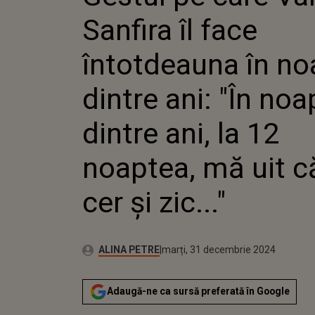
NOAPTEA
Sanfira îl face
"ÎN NOA
ANI, LA 
MĂ UIT 
întotdeauna în no
ZIC..."
dintre ani: "În no
dintre ani, la 12
noaptea, mă uit c
cer și zic..."
Autor:
Publicat:
ALINA PETRE
marți, 31 decembrie 2024
Adaugă-ne ca sursă preferată în Google