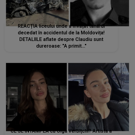
REACȚIA liceului unde a învățat tânărul
decedat în accidentul de la Moldovița!
DETALIILE aflate despre Claudiu sunt
dureroase: "A primit..."
CE SE ÎNTÂMPLĂ cu Olga Verbițchi? Artista a