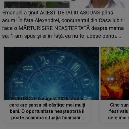
LINE-UP UNTOLD ONE, ziua 2. La ce oră urcă pe
scena principală a festivalului Zara Larsson? Artista
suedeză a ajuns deja în România și s-a filmat din
camera de hotel
a
HOROSCOP 6 august 2026. Zodia
LINE-UP 
care are șansa să câștige mai mulți
Cine sunt
bani. O oportunitate neașteptată îi
festivalu
poate schimba situația financiară
cele mai 
la început de lună
sc