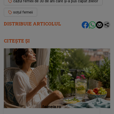
cazul femeii de 30 de ani care și-a pus capăt zilelor
soțul femeii
DISTRIBUIE ARTICOLUL
CITEȘTE ȘI
femeia.ro