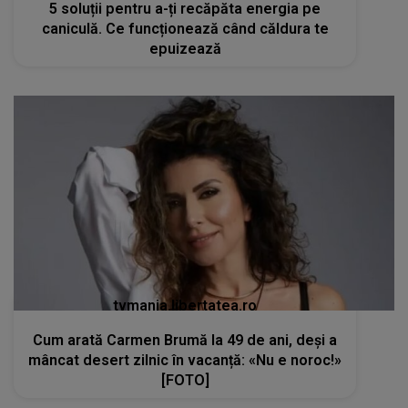
5 soluții pentru a-ți recăpăta energia pe
caniculă. Ce funcționează când căldura te
epuizează
tvmania.libertatea.ro
Cum arată Carmen Brumă la 49 de ani, deși a
mâncat desert zilnic în vacanță: «Nu e noroc!»
[FOTO]