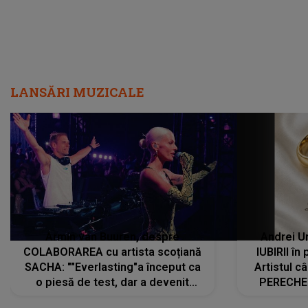
LANSĂRI MUZICALE
Armin van Buuren, despre
Andrei U
COLABORAREA cu artista scoțiană
IUBIRII în
SACHA: ""Everlasting"a început ca
Artistul 
o piesă de test, dar a devenit
PERECHE 
imediat preferata fanilor. Sacha și
care aleg