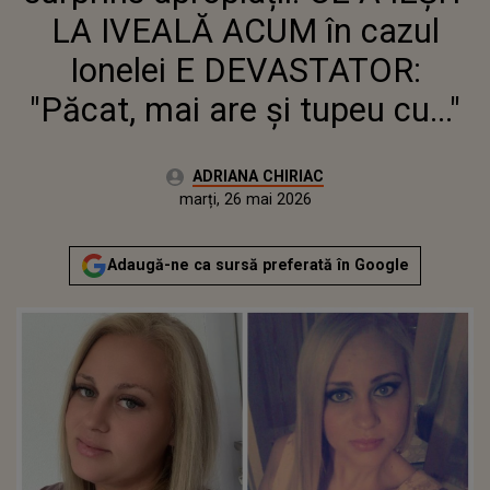
LA IVEALĂ ACUM în cazul
Ionelei E DEVASTATOR:
"Păcat, mai are și tupeu cu..."
Autor:
ADRIANA CHIRIAC
Publicat:
marți, 26 mai 2026
Actualizat:
marți, 26 mai 2026
Adaugă-ne ca sursă preferată în Google