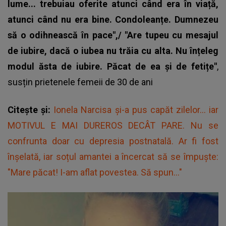
lume... trebuiau oferite atunci când era în viață,
atunci când nu era bine. Condoleanțe. Dumnezeu
să o odihnească în pace",/ "Are tupeu cu mesajul
de iubire, dacă o iubea nu trăia cu alta. Nu înțeleg
modul ăsta de iubire. Păcat de ea și de fetițe"
,
susțin prietenele
femeii de 30 de ani
Citește și:
Ionela Narcisa și-a pus capăt zilelor... iar
MOTIVUL E MAI DUREROS DECÂT PARE. Nu se
confrunta doar cu depresia postnatală. Ar fi fost
înșelată, iar soțul amantei a încercat să se împuște:
"Mare păcat! I-am aflat povestea. Să spun..."