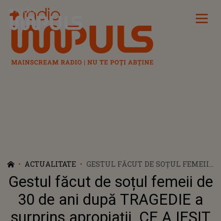
Radio Impuls
ACTUALITATE
GESTUL FĂCUT DE SOȚUL FEMEII
DE 30 DE ANI DUPĂ TRAGEDIE A
Gestul făcut de soțul femeii de
SURPRINS APROPIAȚII. CE A IEȘIT
LA IVEALĂ ACUM ÎN CAZUL
30 de ani după TRAGEDIE a
IONELEI E DEVASTATOR: "PĂCAT,
surprins apropiații. CE A IEȘIT
MAI ARE ȘI TUPEU CU..."