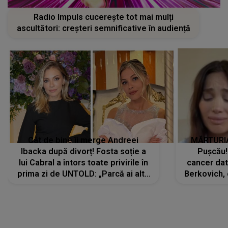
Radio Impuls cucerește tot mai mulți
ascultători: creșteri semnificative în audiență
Cât de bine îi merge Andreei
MĂRTURIA
Ibacka după divorț! Fosta soție a
Pușcău!
lui Cabral a întors toate privirile în
cancer dato
prima zi de UNTOLD: „Parcă ai altă
Berkovich, 
strălucire, emani putere,
accident ru
încredere, siguranță...”
Dacă nu 