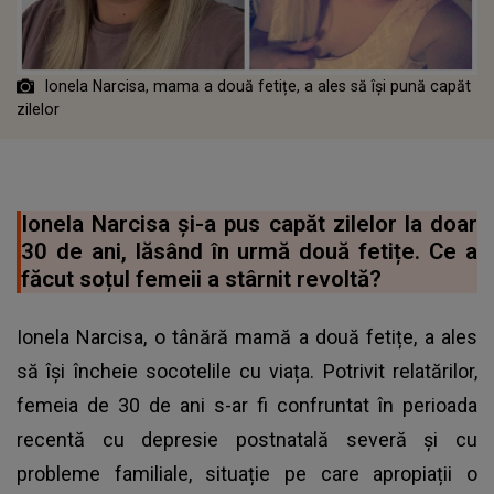
Ionela Narcisa, mama a două fetițe, a ales să își pună capăt
zilelor
Ionela Narcisa și-a pus capăt zilelor la doar
30 de ani, lăsând în urmă două fetițe. Ce a
făcut soțul femeii a stârnit revoltă?
Ionela Narcisa, o tânără mamă a două fetițe, a ales
să își încheie socotelile cu viața. Potrivit relatărilor,
femeia de 30 de ani s-ar fi confruntat în perioada
recentă cu depresie postnatală severă și cu
probleme familiale, situație pe care apropiații o