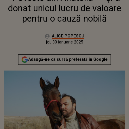
donat unicul lucru de valoare
pentru o cauză nobilă
Autor:
ALICE POPESCU
Publicat:
marți, 30 ianuarie 2024
Actualizat:
joi, 30 ianuarie 2025
Adaugă-ne ca sursă preferată în Google