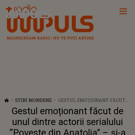
Radio Impuls
STIRI MONDENE
GESTUL EMOȚIONANT FĂCUT
DE UNUL DINTRE ACTORII
Gestul emoționant făcut de
SERIALULUI “POVESTE DIN
ANATOLIA” – ȘI-A DONAT
unul dintre actorii serialului
UNICUL LUCRU DE VALOARE
“Poveste din Anatolia” – și-a
PENTRU O CAUZĂ NOBILĂ