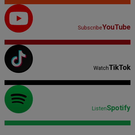
YouTube
Subscribe
TikTok
Watch
Spotify
Listen