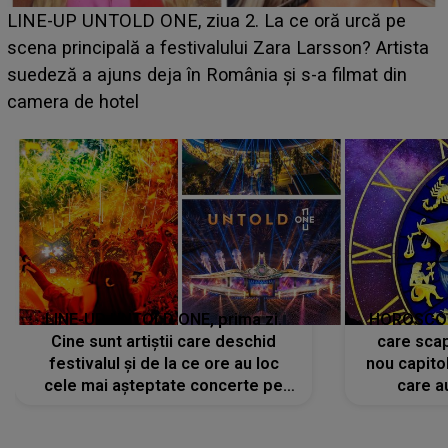
Ce a dezvăluit noua concurentă din "Casa Iubirii" l-a
luat prin surprindere pe Emanuel. CINE ESTE
BĂIATUL VIZAT de Alexandra?! Aflându-se în fața
faptului împlinit, A RECUNOSCUT IMEDIAT: "Am
avut..."
LINE-UP UNTOLD ONE, prima zi.
HOROSCOP 
Cine sunt artiștii care deschid
care scap
festivalul și de la ce ore au loc
nou capitol
cele mai așteptate concerte pe
care a
scena principală?
perioadă 