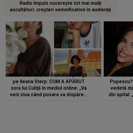
Radio Impuls cucerește tot mai mulți
ascultători: creșteri semnificative în audiență
MESAJUL care a făcut-o să plângă
CE SE Î
pe Ileana Sterp. CUM A APĂRUT
Popescu?
sora lui Culiță în mediul online: „Va
vedetă du
veni ziua când povara va dispărea,
din spital:
iar lacrimile...”