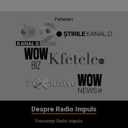
Parteneri:
Despre Radio Impuls
Frecvențe Radio Impuls