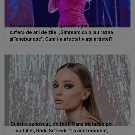
Sorana de la ASIA, despre afecțiunea de care
suferă de ani de zile: „Simțeam că o iau razna
și înnebunesc”. Cum i-a afectat viața artistei?
Cum l-a cunoscut, de fapt, Oana Matache pe
iubitul ei, Radu Siffredi: "La acel moment,