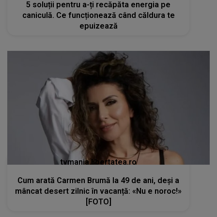
5 soluții pentru a-ți recăpăta energia pe
caniculă. Ce funcționează când căldura te
epuizează
tvmania.libertatea.ro
Cum arată Carmen Brumă la 49 de ani, deși a
mâncat desert zilnic în vacanță: «Nu e noroc!»
[FOTO]