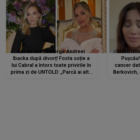
Cât de bine îi merge Andreei
MĂRTURIA
Ibacka după divorț! Fosta soție a
Pușcău!
lui Cabral a întors toate privirile în
cancer dato
prima zi de UNTOLD: „Parcă ai altă
Berkovich, 
strălucire, emani putere,
accident ru
încredere, siguranță...”
Dacă nu 