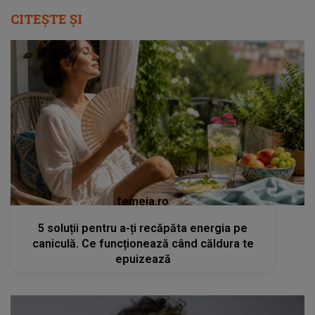
CITEȘTE ȘI
femeia.ro
5 soluții pentru a-ți recăpăta energia pe
caniculă. Ce funcționează când căldura te
epuizează