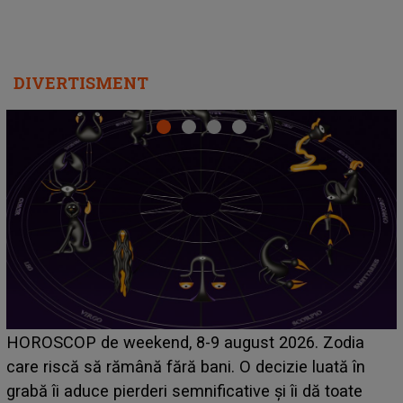
DIVERTISMENT
Emanuel a ținut ACEST DETALIU ASCUNS până
acum! În fața Alexandrei, concurentul din Casa Iubirii
face o MĂRTURISIRE NEAȘTEPTATĂ despre mama