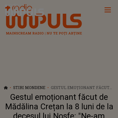
Radio Impuls
STIRI MONDENE
GESTUL EMOȚIONANT FĂCUT
DE MĂDĂLINA CREȚAN LA 8
Gestul emoționant făcut de
LUNI DE LA DECESUL LUI
NOSFE: "NE-AM CHINUIT MULT
Mădălina Crețan la 8 luni de la
TIMP SĂ GĂSIM". MOTIVUL
decesul lui Nosfe: "Ne-am
PENTRU CARE SOȚIA