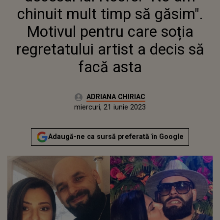
REGRETATULUI ARTIST A DECIS
chinuit mult timp să găsim".
SĂ FACĂ ASTA
Motivul pentru care soția
regretatului artist a decis să
facă asta
Autor:
ADRIANA CHIRIAC
Publicat:
miercuri, 21 iunie 2023
Actualizat:
miercuri, 21 iunie 2023
Adaugă-ne ca sursă preferată în Google