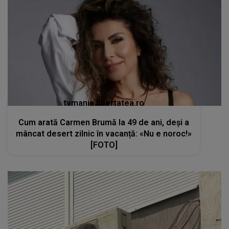
tvmania.libertatea.ro
Cum arată Carmen Brumă la 49 de ani, deși a
mâncat desert zilnic în vacanță: «Nu e noroc!»
[FOTO]