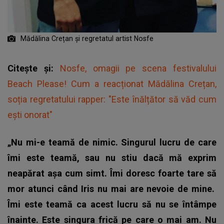
Mădălina Crețan și regretatul artist Nosfe
Citește și:
Nosfe, omagii pe scena festivalului
Beach Please! Cum a reacționat Mădălina Crețan,
soția regretatului rapper: "Este înălțător să văd cum
ești onorat"
„Nu mi-e teamă de nimic. Singurul lucru de care
îmi este teamă, sau nu stiu dacă mă exprim
neapărat așa cum simt. Îmi doresc foarte tare să
mor atunci când Iris nu mai are nevoie de mine.
Îmi este teamă ca acest lucru să nu se întâmpe
înainte. Este singura frică pe care o mai am. Nu