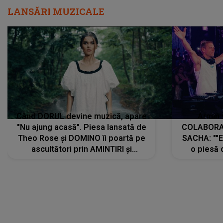
LANSĂRI MUZICALE
Când DORUL devine muzică, apare
Armin 
"Nu ajung acasă". Piesa lansată de
COLABORAR
Theo Rose și DOMINO îi poartă pe
SACHA: ""E
ascultători prin AMINTIRI și
o piesă 
REGĂSIRI, iar drumul emoțiilor
imediat pre
trece prin sufletul publicului:
cu mine șt
"Pentru toți cei care au plecat
păstrăm do
departe ca să le fie mai bine"