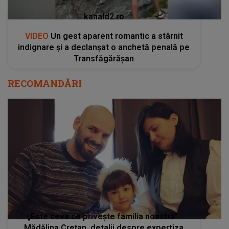
kanald2.ro
VIDEO
Un gest aparent romantic a stârnit
indignare și a declanșat o anchetă penală pe
Transfăgărășan
RECOMANDĂRI
„Este ceva ce privește familia noastră”.
Mădălina Crețan, detalii despre expertiza