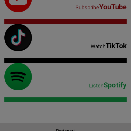
YouTube
Subscribe
TikTok
Watch
Spotify
Listen