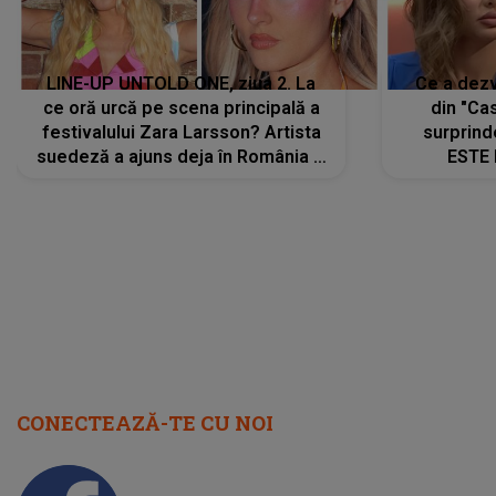
LINE-UP UNTOLD ONE, ziua 2. La
Ce a dezv
ce oră urcă pe scena principală a
din "Cas
festivalului Zara Larsson? Artista
surprind
suedeză a ajuns deja în România și
ESTE 
s-a filmat din camera de hotel
Alexandr
faptului 
IMED
CONECTEAZĂ-TE CU NOI