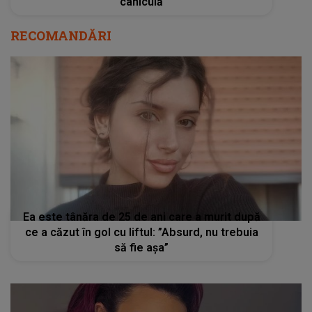
caniculă
RECOMANDĂRI
Ea este tânăra de 25 de ani care a murit după
ce a căzut în gol cu liftul: ”Absurd, nu trebuia
să fie așa”