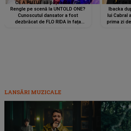
CE A PUTUT să pățească Emil
Cât de b
Rengle pe scenă la UNTOLD ONE?
Ibacka dup
Cunoscutul dansator a fost
lui Cabral a
dezbrăcat de FLO RIDA în fața
prima zi d
tuturor: „Mi-a dat hainele lui. Ce s-a
strălu
întâmplat mai exact...”
încre
LANSĂRI MUZICALE