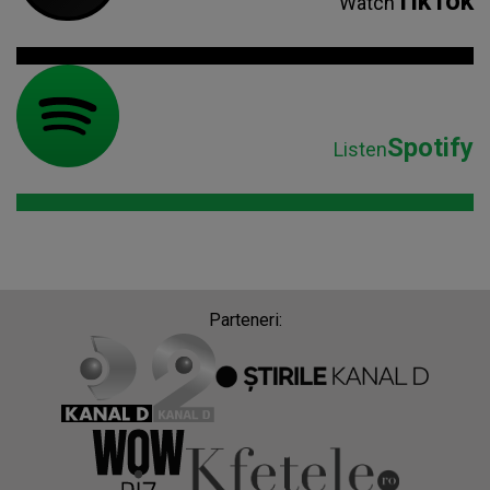
TikTok
Watch
Spotify
Listen
Parteneri: