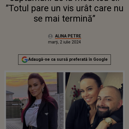
”Totul pare un vis urât care nu
se mai termină”
Autor:
ALINA PETRE
Publicat:
marți, 2 iulie 2024
Actualizat:
marți, 2 iulie 2024
Adaugă-ne ca sursă preferată în Google