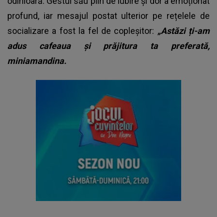
odinioară. Gestul său plin de iubire și dor a emoționat
profund, iar mesajul postat ulterior pe rețelele de
socializare a fost la fel de copleșitor:
„Astăzi ți-am
adus cafeaua și prăjitura ta preferată,
miniamandina.