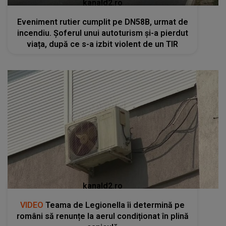
kanald2.ro
Eveniment rutier cumplit pe DN58B, urmat de
incendiu. Șoferul unui autoturism și-a pierdut
viața, după ce s-a izbit violent de un TIR
kanald2.ro
VIDEO
Teama de Legionella îi determină pe
români să renunțe la aerul condiționat în plină