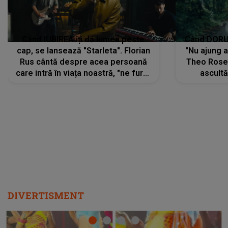
Când IUBIREA îți dă lumea peste
Când DORUL
cap, se lansează "Starleta". Florian
"Nu ajung 
Rus cântă despre acea persoană
Theo Rose 
care intră în viața noastră, "ne fură"
ascultă
toate PRIVIRILE, toate GÂNDURILE,
REGĂSIRI
tot UNIVERSUL și fără să ne dăm
trece pr
seama, ajunge să fie motivul
"Pentru t
pentru care zâmbim
departe 
DIVERTISMENT