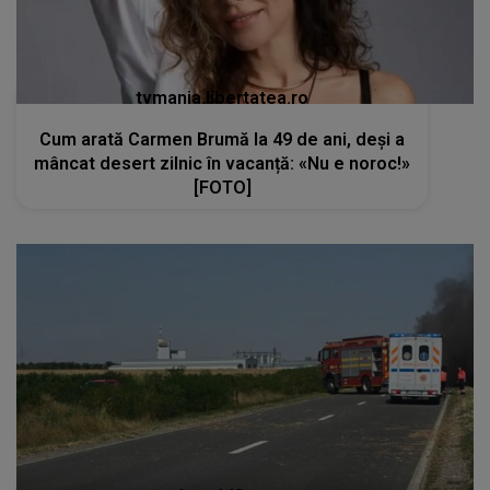
tvmania.libertatea.ro
Cum arată Carmen Brumă la 49 de ani, deși a
mâncat desert zilnic în vacanță: «Nu e noroc!»
[FOTO]