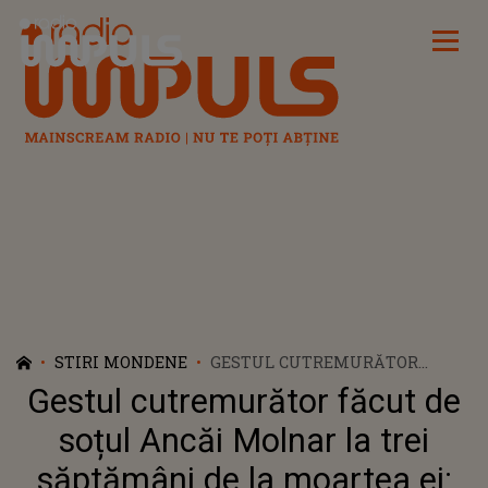
Radio Impuls
STIRI MONDENE
GESTUL CUTREMURĂTOR
FĂCUT DE SOȚUL ANCĂI
Gestul cutremurător făcut de
MOLNAR LA TREI SĂPTĂMÂNI
DE LA MOARTEA EI: ”TOTUL
soțul Ancăi Molnar la trei
PARE UN VIS URÂT CARE NU SE
săptămâni de la moartea ei:
MAI TERMINĂ”