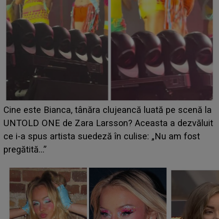
HOROSCOP 11 august 2026. Marte intră în Rac și
aduce tensiuni uriașe pentru o zodie! Conflictele
t
izbucnesc din senin în jurul ei, iar o situație dificilă
scapă de sub control