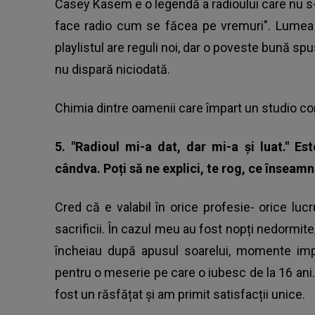
Casey Kasem e o legendă a radioului care nu s-
face radio cum se făcea pe vremuri". Lumea 
playlistul are reguli noi, dar o poveste bună sp
nu dispară niciodată.
Chimia dintre oamenii care împart un studio co
5. "Radioul mi-a dat, dar mi-a și luat." Es
cândva. Poți să ne explici, te rog, ce înseam
Cred că e valabil în orice profesie- orice lucr
sacrificii. În cazul meu au fost nopți nedormite,
încheiau după apusul soarelui, momente impo
pentru o meserie pe care o iubesc de la 16 ani.
fost un răsfățat și am primit satisfacții unice.