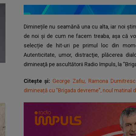
Diminețile nu seamănă una cu alta, iar noi șt
de noi și de cum ne facem treaba, așa că v
selecție de hit-uri pe primul loc din mom
Autenticitate, umor, distracţie, plăcerea dia
dimineaţă pe ascultătorii Radio Impuls, la “Bri
Citește și:
George Zafiu, Ramona Dumitrescu
dimineață cu "Brigada devreme", noul matinal d