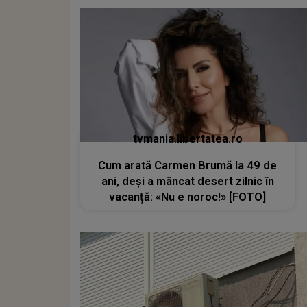
tvmania.libertatea.ro
Cum arată Carmen Brumă la 49 de
ani, deși a mâncat desert zilnic în
vacanță: «Nu e noroc!» [FOTO]