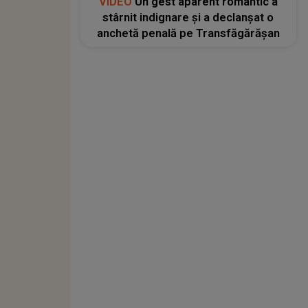
VIDEO
Un gest aparent romantic a
stârnit indignare și a declanșat o
anchetă penală pe Transfăgărășan