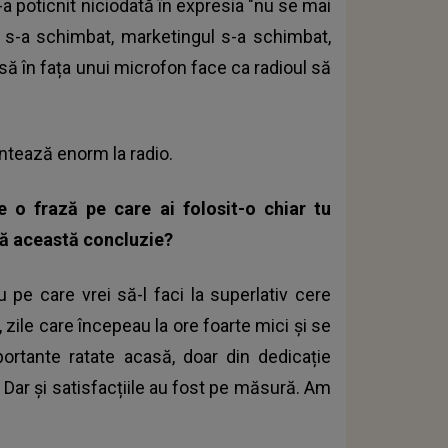
a poticnit niciodată în expresia "nu se mai
s-a schimbat, marketingul s-a schimbat,
usă în fața unui microfon face ca radioul să
ntează enorm la radio.
te o frază pe care ai folosit-o chiar tu
nă această concluzie?
u pe care vrei să-l faci la superlativ cere
 zile care începeau la ore foarte mici și se
rtante ratate acasă, doar din dedicație
 Dar și satisfacțiile au fost pe măsură. Am