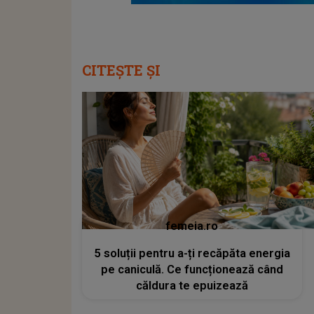
CITEȘTE ȘI
femeia.ro
5 soluții pentru a-ți recăpăta energia
pe caniculă. Ce funcționează când
căldura te epuizează