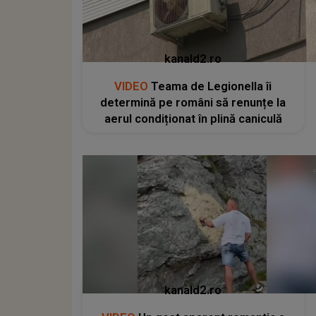
kanald2.ro
VIDEO
Teama de Legionella îi
determină pe români să renunțe la
aerul condiționat în plină caniculă
kanald2.ro