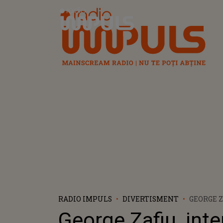
Radio Impuls
RADIO IMPULS
DIVERTISMENT
GEORGE Z
INTERVIU
George Zafiu, inte
"CHIMIA