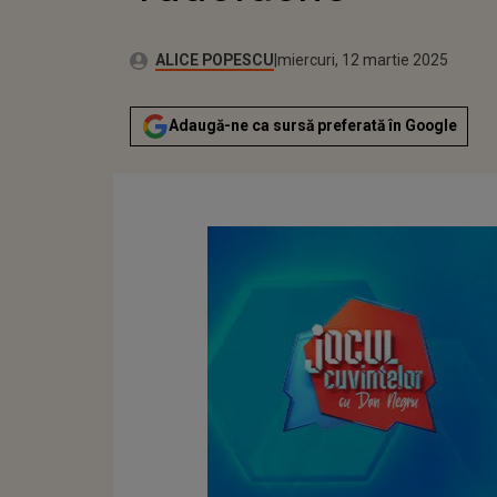
Publicat:
Autor:
marți, 11 martie 2025
Actualizat:
ALICE POPESCU
miercuri, 12 martie 2025
Adaugă-ne ca sursă preferată în Google