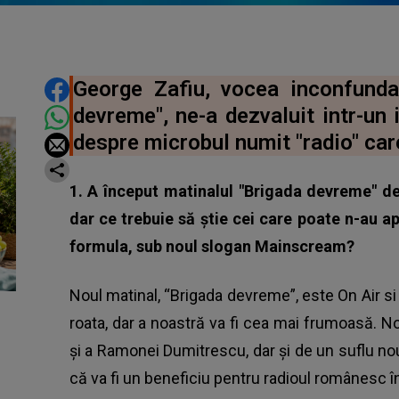
DISTRIBUIE ARTICOLUL
George Zafiu, vocea inconfunda
devreme", ne-a dezvaluit intr-un 
despre microbul numit "radio" car
1. A început matinalul "Brigada devreme" de
dar ce trebuie să știe cei care poate n-au a
formula, sub noul slogan Mainscream?
Noul matinal, “Brigada devreme”, este On Air s
roata, dar a noastră va fi cea mai frumoasă. 
și a Ramonei Dumitrescu, dar și de un suflu n
că va fi un beneficiu pentru radioul românesc î