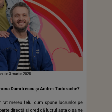
sh din 3 martie 2025
Ramona Dumitrescu și Andrei Tudorache?
rat mereu felul cum spune lucrurilor pe
arte directă și cred că lucrul ăsta o să ne