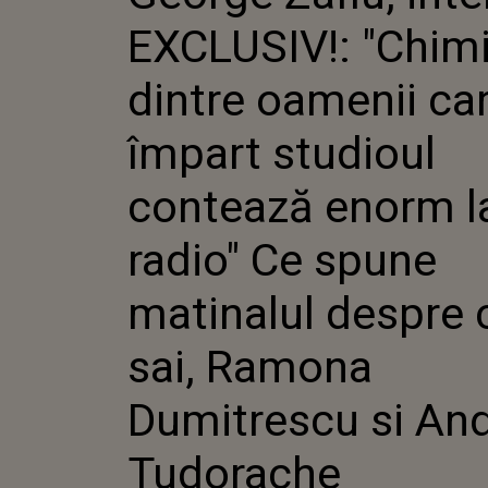
OAMENII
EXCLUSIV!: "Chim
STUDIOU
ENORM LA
SPUNE M
dintre oamenii ca
DESPRE C
RAMONA
împart studioul
SI ANDR
contează enorm l
radio" Ce spune
matinalul despre c
sai, Ramona
Dumitrescu si And
Tudorache