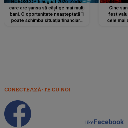
HOROSCOP 6 august 2026. Zodia
LINE-UP 
care are șansa să câștige mai mulți
Cine sunt
bani. O oportunitate neașteptată îi
festivalu
poate schimba situația financiară
cele mai 
la început de lună
sc
CONECTEAZĂ-TE CU NOI
Facebook
Like