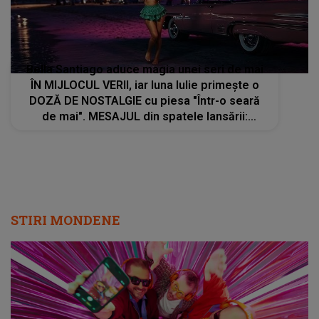
Bella Santiago aduce magia unei seri de mai
ÎN MIJLOCUL VERII, iar luna Iulie primește o
DOZĂ DE NOSTALGIE cu piesa "Într-o seară
de mai". MESAJUL din spatele lansării:
"Amintirile care rămân cu tine mult timp după
ce se termină melodia"
STIRI MONDENE