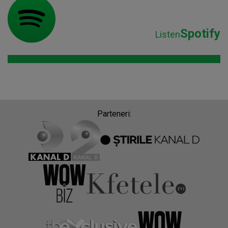
Spotify
Listen
Parteneri: