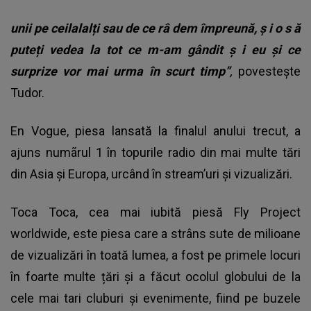
unii pe ceilalalți sau de ce râ
dem
împreună, ș
i o s
ă
puteți vedea la tot ce m-am gândit ș
i eu
și ce
surprize vor mai urma în scurt timp”
,
povestește
Tudor.
En Vogue, piesa lansată la finalul anului trecut, a
ajuns numãrul 1 în topurile radio din mai multe tări
din Asia și Europa, urcând în stream’uri și vizualizări.
Toca Toca, cea mai iubită piesă Fly Project
worldwide, este piesa care a strâns sute de milioane
de vizualizări în toată lumea, a fost pe primele locuri
în foarte multe țări și a făcut ocolul globului de la
cele mai tari cluburi și evenimente, fiind pe buzele