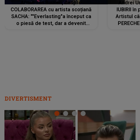
Armin van Buuren, despre
Andrei U
COLABORAREA cu artista scoțiană
IUBIRII în
SACHA: ""Everlasting"a început ca
Artistul 
o piesă de test, dar a devenit
PERECHE 
imediat preferata fanilor. Sacha și
care aleg
cu mine știam că nu am putea să o
același dr
păstrăm doar pentru noi prea mult
R
timp"
DIVERTISMENT