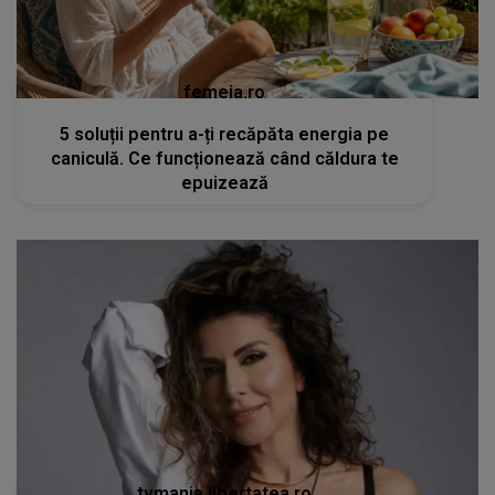
femeia.ro
5 soluții pentru a-ți recăpăta energia pe
caniculă. Ce funcționează când căldura te
epuizează
tvmania.libertatea.ro