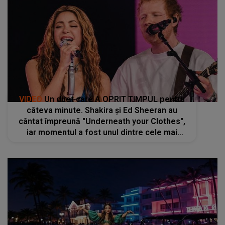
VIDEO
Un duet care A OPRIT TIMPUL pentru
câteva minute. Shakira și Ed Sheeran au
cântat împreună "Underneath your Clothes",
iar momentul a fost unul dintre cele mai
apreciate: "Lucrăm foarte bine împreună, ne
înțelegem unul pe celălalt"