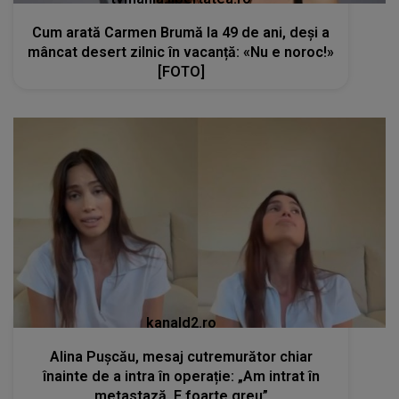
Cum arată Carmen Brumă la 49 de ani, deși a
mâncat desert zilnic în vacanță: «Nu e noroc!»
[FOTO]
kanald2.ro
Alina Pușcău, mesaj cutremurător chiar
înainte de a intra în operație: „Am intrat în
metastază. E foarte greu”