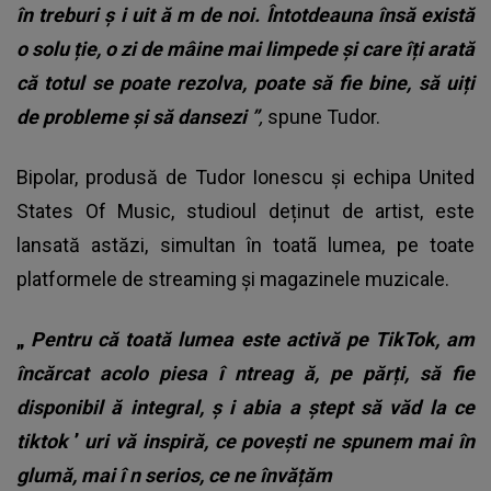
în treburi ș
i uit
ă
m de noi.
Întotdeauna însă există
o solu
ție, o zi de mâine mai limpede și care îți arată
că totul se poate rezolva, poate să fie bine, să uiți
de probleme și să
dansezi
”
,
spune Tudor.
Bipolar, produsă de Tudor Ionescu și echipa United
States Of Music, studioul deținut de artist, este
lansată astăzi, simultan în toatã lumea, pe toate
platformele de streaming și magazinele muzicale.
„
Pentru că toată lumea este activă pe TikTok, am
încărcat acolo piesa î
ntreag
ă, pe părți, să
fie
disponibil
ă integral, ș
i abia a
ștept să văd la ce
tiktok
’
uri vă inspiră, ce povești ne spunem mai în
glumă, mai î
n serios, ce ne
învățăm