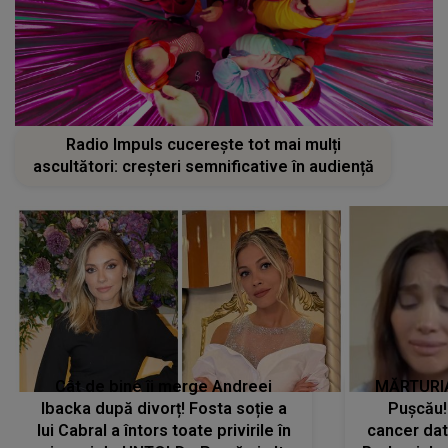
Radio Impuls cucerește tot mai mulți
ascultători: creșteri semnificative în audiență
Cât de bine îi merge Andreei
MĂRTURIA
Ibacka după divorț! Fosta soție a
Pușcău!
lui Cabral a întors toate privirile în
cancer dato