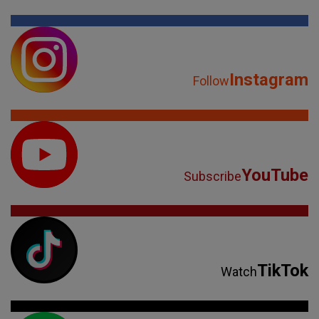
Instagram
Follow
YouTube
Subscribe
TikTok
Watch