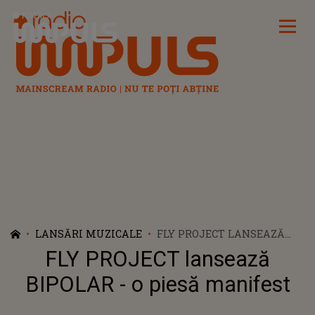
Radio Impuls
LANSĂRI MUZICALE
FLY PROJECT LANSEAZĂ
BIPOLAR - O PIESĂ
FLY PROJECT lansează
MANIFEST
BIPOLAR - o piesă manifest