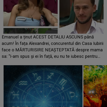
LINE-UP UNTOLD ONE, ziua 
DETALIU ASCUNS până
scena principală a festivalu
oncurentul din Casa Iubirii
suedeză a ajuns deja în Româ
AȘTEPTATĂ despre mama
camera de hotel
ă, eu nu te iubesc pentru