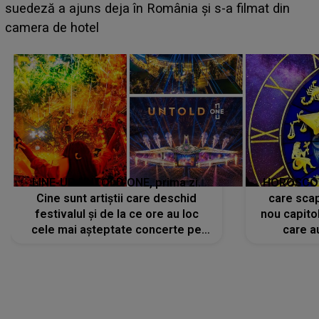
BĂIATUL VIZAT de Alexandra?! Aflându-se în fața
faptului împlinit, A RECUNOSCUT IMEDIAT: "Am
avut..."
LINE-UP UNTOLD ONE, prima zi.
HOROSCOP 
Cine sunt artiștii care deschid
care scap
festivalul și de la ce ore au loc
nou capitol
cele mai așteptate concerte pe
care a
scena principală?
perioadă 