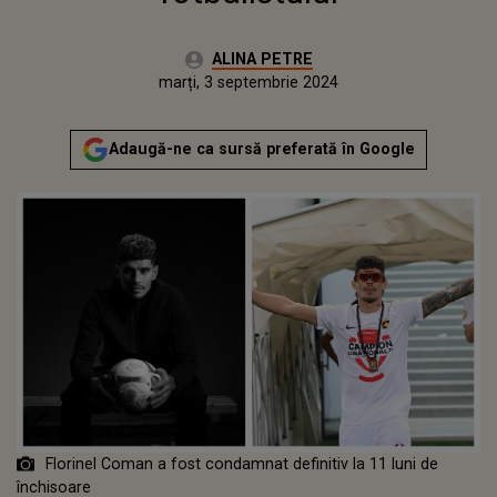
Autor:
ALINA PETRE
Publicat:
marți, 3 septembrie 2024
Actualizat:
marți, 3 septembrie 2024
Adaugă-ne ca sursă preferată în Google
Florinel Coman a fost condamnat definitiv la 11 luni de
închisoare