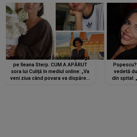
MESAJUL care a făcut-o să plângă
CE SE Î
pe Ileana Sterp. CUM A APĂRUT
Popescu?
sora lui Culiță în mediul online: „Va
vedetă du
veni ziua când povara va dispărea,
din spital:
iar lacrimile...”