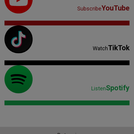
YouTube
Subscribe
TikTok
Watch
Spotify
Listen