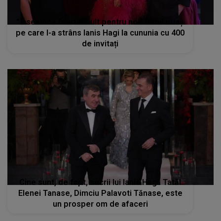
”Înseamnă foarte mult pentru noi” Darul uriaș
pe care l-a strâns Ianis Hagi la cununia cu 400
de invitați
Cine sunt, de fapt, socrii lui Ianis Hagi. Tatăl
Elenei Tanase, Dimciu Palavoti Tănase, este
un prosper om de afaceri