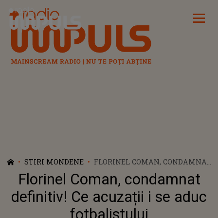
Radio Impuls
STIRI MONDENE
FLORINEL COMAN, CONDAMNAT
DEFINITIV! CE ACUZAȚII I SE
Florinel Coman, condamnat
ADUC FOTBALISTULUI
definitiv! Ce acuzații i se aduc
fotbalistului