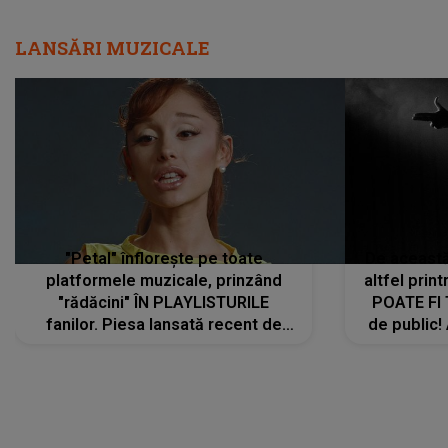
LANSĂRI MUZICALE
"Petal" înflorește pe toate
De această 
platformele muzicale, prinzând
altfel prin
"rădăcini" ÎN PLAYLISTURILE
POATE FI
fanilor. Piesa lansată recent de
de public!
Ariana Grande îi face pe
a lansat V
ascultători SĂ O ASCULTE PE
REPEAT