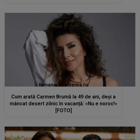
tvmania.libertatea.ro
Cum arată Carmen Brumă la 49 de ani, deși a
mâncat desert zilnic în vacanță: «Nu e noroc!»
[FOTO]