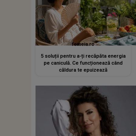
femeia.ro
5 soluții pentru a-ți recăpăta energia
pe caniculă. Ce funcționează când
căldura te epuizează