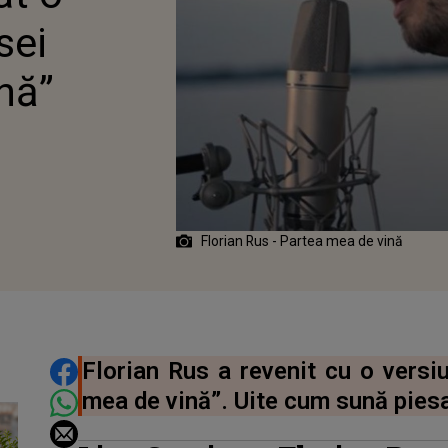
sei
nă”
Florian Rus - Partea mea de vină
DISTRIBUIE ARTICOLUL
Florian Rus a revenit cu o versi
mea de vină”. Uite cum sună piesa 