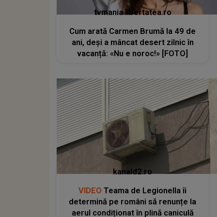
tvmania.libertatea.ro
Cum arată Carmen Brumă la 49 de
ani, deși a mâncat desert zilnic în
vacanță: «Nu e noroc!» [FOTO]
kanald2.ro
VIDEO
Teama de Legionella îi
determină pe români să renunțe la
aerul condiționat în plină caniculă