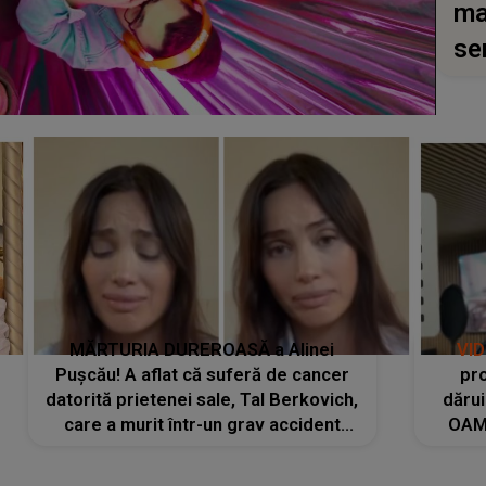
ma
se
MĂRTURIA DUREROASĂ a Alinei
VI
Pușcău! A aflat că suferă de cancer
pro
datorită prietenei sale, Tal Berkovich,
dărui
care a murit într-un grav accident
OAM
rutier: „Mi-a salvat viața. Dacă nu era
despr
ea, nici eu nu mai eram...”
pute