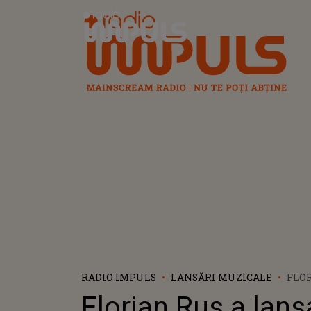
Radio Impuls
RADIO IMPULS
LANSĂRI MUZICALE
FLOR
VERS
Florian Rus a lans
„PAR