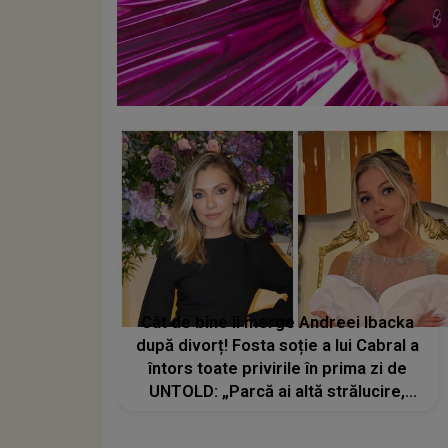
Cât de bine îi merge Andreei Ibacka
după divorț! Fosta soție a lui Cabral a
întors toate privirile în prima zi de
UNTOLD: „Parcă ai altă strălucire,
emani putere, încredere, siguranță...”