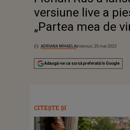
versiune live a pie
„Partea mea de vi
Publicat:
Autor:
miercuri, 25 mai 2022
Actualizat:
ADRIANA MIHAELA
miercuri, 25 mai 2022
Adaugă-ne ca sursă preferată în Google
CITEȘTE ȘI