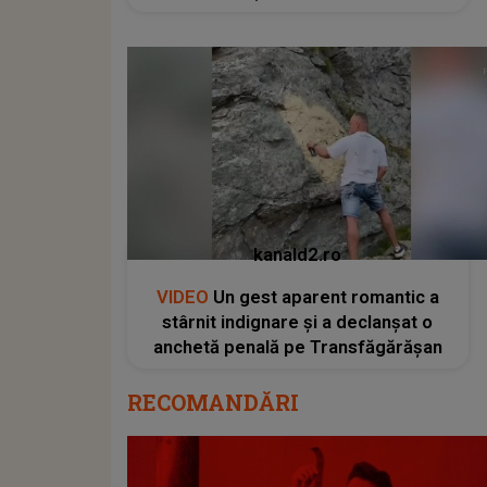
kanald2.ro
VIDEO
Un gest aparent romantic a
stârnit indignare și a declanșat o
anchetă penală pe Transfăgărășan
RECOMANDĂRI