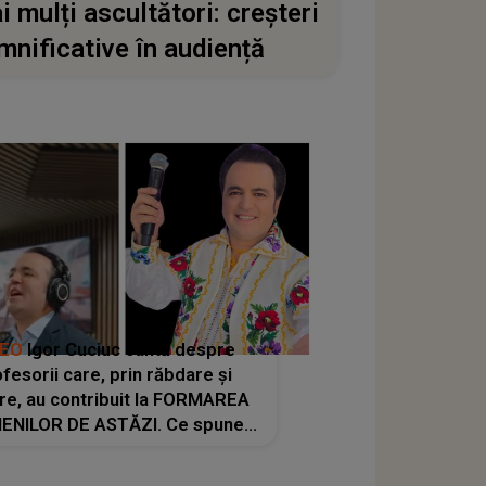
i mulți ascultători: creșteri
mnificative în audiență
DEO
Igor Cuciuc cântă despre
fesorii care, prin răbdare și
re, au contribuit la FORMAREA
ENILOR DE ASTĂZI. Ce spune
e dascălii care lasă amprente
rnice ÎN SUFLETELE ELEVILOR,