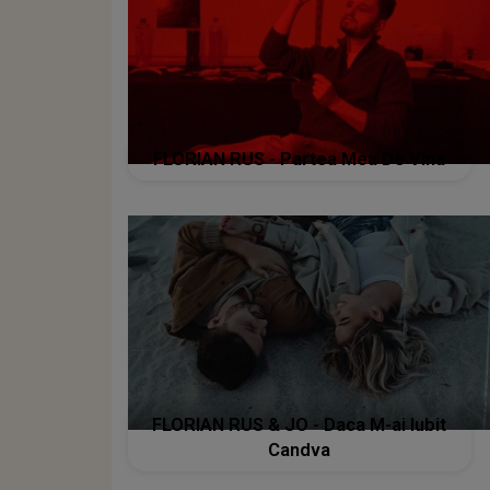
FLORIAN RUS - Partea Mea De Vina
FLORIAN RUS & JO - Daca M-ai Iubit
Candva