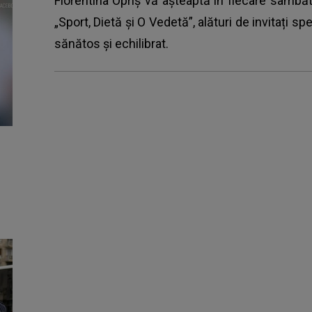
Florentina Opriș vă așteaptă în fiecare sâmbătă
„Sport, Dietă și O Vedetă”, alături de invitați sp
sănătos și echilibrat.