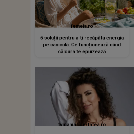
femeia.ro
5 soluții pentru a-ți recăpăta energia
pe caniculă. Ce funcționează când
căldura te epuizează
tvmania.libertatea.ro