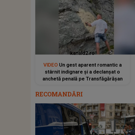
kanald2.ro
VIDEO
Un gest aparent romantic a
stârnit indignare și a declanșat o
anchetă penală pe Transfăgărășan
RECOMANDĂRI