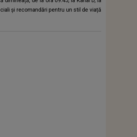
 dimineață, de la ora 09:45, la Kanal D, la
eciali și recomandări pentru un stil de viață