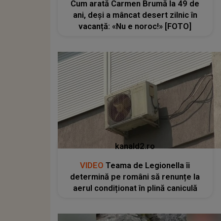
Cum arată Carmen Brumă la 49 de
ani, deși a mâncat desert zilnic în
vacanță: «Nu e noroc!» [FOTO]
kanald2.ro
VIDEO
Teama de Legionella îi
determină pe români să renunțe la
aerul condiționat în plină caniculă