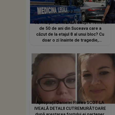
CE A IEȘIT LA IVEALĂ despre femeia
de 50 de ani din Suceava care a
căzut de la etajul 8 al unui bloc? Cu
doar o zi înainte de tragedie,
aceasta a fost externată de la
Spitalul de Psihiatrie
Apropiații Danielei Florea SCOT LA
IVEALĂ DETALII CUTREMURĂTOARE
după arestarea fostului ei partener.