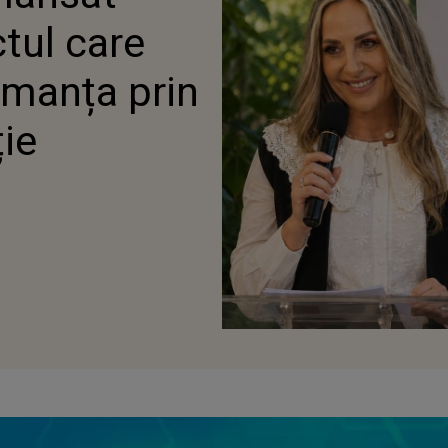
tul care
rmanța prin
ție