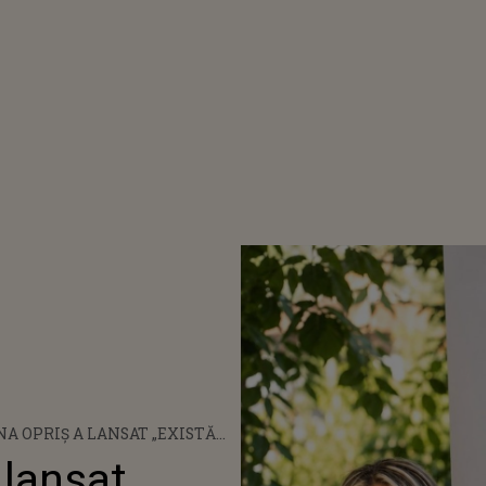
A OPRIȘ A LANSAT „EXISTĂM”,
 CARE REDEFINEȘTE
 lansat
NȚA PRIN ECHILIBRU ȘI