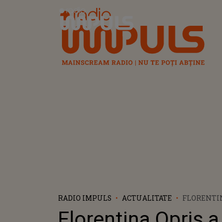
Radio Impuls
RADIO IMPULS
ACTUALITATE
FLORENTIN
PROIECTUL
Florentina Opriș a
PERFORMA