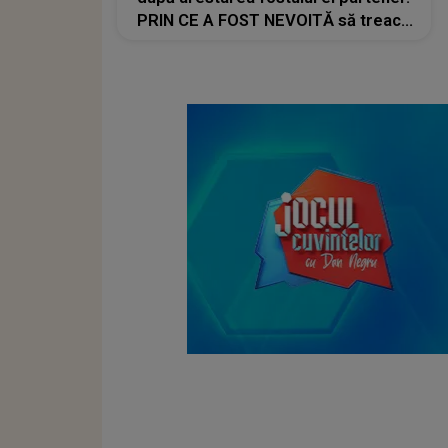
PRIN CE A FOST NEVOITĂ să treacă
românca ucisă în Italia și ascunsă în
lada unui pat: " Îmi pare rău că nu am
reușit să fac mai mult pentru ea și..."