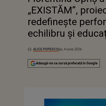
EDUCAȚIE
„EXISTĂM”, proiec
redefinește perfo
echilibru și educa
Autor:
Publicat:
ALICE POPESCU
joi, 4 iunie 2026
Adaugă-ne ca sursă preferată în Google