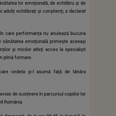
ănătatea lor emoțională, de echilibru și de
adulți echilibrați și conștienți, a declarat
 în care performanța nu anulează bucuria
de sănătatea emoțională primește aceeași
ților și micilor atleți acces la specialiști
în plină formare.
care vedeta și-l asumă față de tânăra
voie de susținere în parcursul copiilor lor
ĂM România.