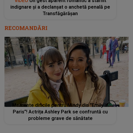
VIDEO
Un gest aparent romantic a stârnit
indignare și a declanșat o anchetă penală pe
Transfăgărășan
RECOMANDĂRI
Momente dificile pentru Mindy din "Emily în
Paris”! Actrița Ashley Park se confruntă cu
probleme grave de sănătate