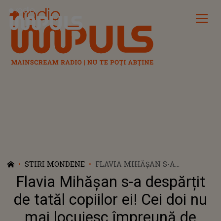
Radio Impuls
STIRI MONDENE
FLAVIA MIHĂȘAN S-A
DESPĂRȚIT DE TATĂL COPIILOR
Flavia Mihășan s-a despărțit
EI! CEI DOI NU MAI LOCUIESC
ÎMPREUNĂ DE CÂTEVA LUNI
de tatăl copiilor ei! Cei doi nu
mai locuiesc împreună de