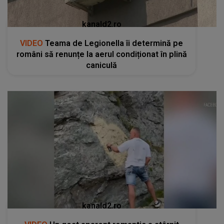
kanald2.ro
VIDEO
Teama de Legionella îi determină pe
români să renunțe la aerul condiționat în plină
caniculă
kanald2.ro