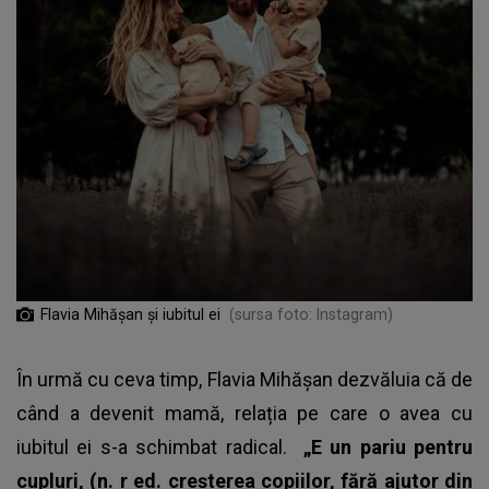
Flavia Mihășan și iubitul ei
(sursa foto: Instagram)
În urmă cu ceva timp, Flavia Mihășan dezvăluia că de
când a devenit mamă, relația pe care o avea cu
iubitul ei s-a schimbat radical.
„E un pariu pentru
cupluri, (n. r ed. creșterea copiilor, fără ajutor din