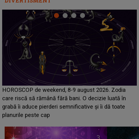
DIVERTISMENT
Emanuel a ținut ACEST DETALIU ASCUNS până
acum! În fața Alexandrei, concurentul din Casa Iubirii
face o MĂRTURISIRE NEAȘTEPTATĂ despre mama
sa: "I-am spus și ei în față, eu nu te iubesc pentru
că..."