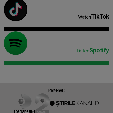
TikTok
Watch
Spotify
Listen
Parteneri: