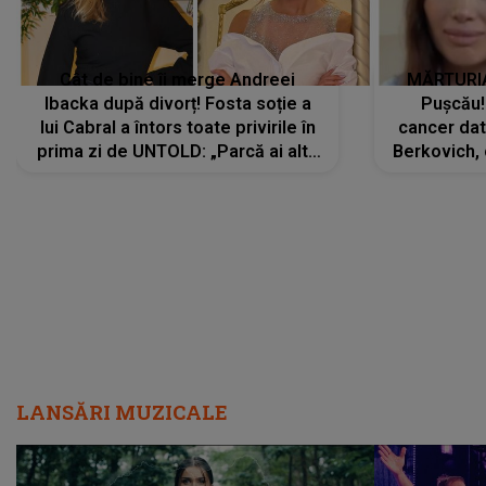
Cât de bine îi merge Andreei
MĂRTURIA
Ibacka după divorț! Fosta soție a
Pușcău!
lui Cabral a întors toate privirile în
cancer dato
prima zi de UNTOLD: „Parcă ai altă
Berkovich, 
strălucire, emani putere,
accident ru
încredere, siguranță...”
Dacă nu 
LANSĂRI MUZICALE