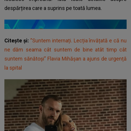
despărțirea care a suprins pe toată lumea.
Citește și:
”Suntem internați. Lecția învățată e că nu
ne dăm seama cât suntem de bine atât timp cât
suntem sănătoși” Flavia Mihășan a ajuns de urgență
la spital