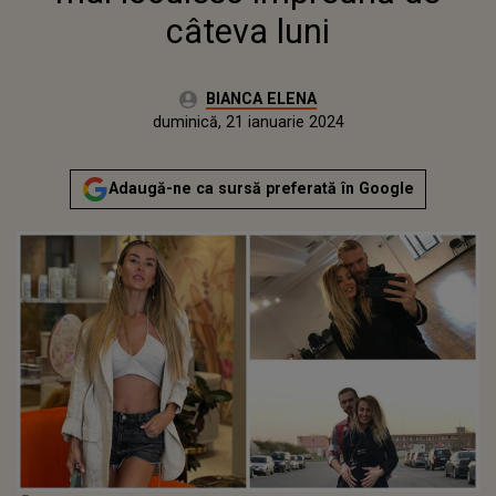
câteva luni
Autor:
BIANCA ELENA
Publicat:
duminică, 21 ianuarie 2024
Actualizat:
duminică, 21 ianuarie 2024
Adaugă-ne ca sursă preferată în Google