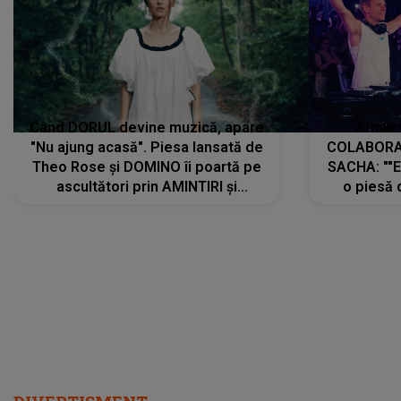
Când DORUL devine muzică, apare
Armin 
"Nu ajung acasă". Piesa lansată de
COLABORAR
Theo Rose și DOMINO îi poartă pe
SACHA: ""E
ascultători prin AMINTIRI și
o piesă 
REGĂSIRI, iar drumul emoțiilor
imediat pre
trece prin sufletul publicului:
cu mine șt
"Pentru toți cei care au plecat
păstrăm do
departe ca să le fie mai bine"