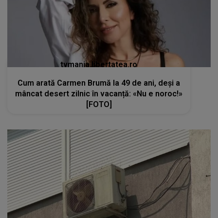
tvmania.libertatea.ro
Cum arată Carmen Brumă la 49 de ani, deși a
mâncat desert zilnic în vacanță: «Nu e noroc!»
[FOTO]