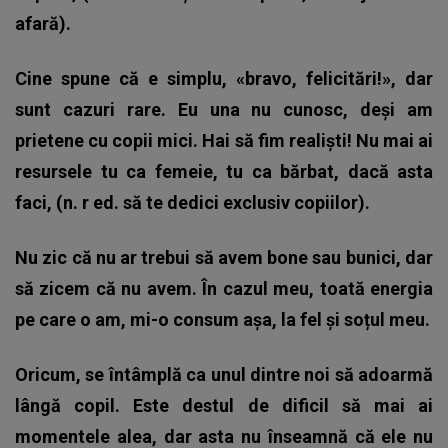
afară).
Cine spune că e simplu, «bravo, felicitări!», dar
sunt cazuri rare. Eu una nu cunosc, deși am
prietene cu copii mici. Hai să fim realiști! Nu mai ai
resursele tu ca femeie, tu ca bărbat, dacă asta
faci, (n. r ed. să te dedici exclusiv copiilor).
Nu zic că nu ar trebui să avem bone sau bunici, dar
să zicem că nu avem. În cazul meu, toată energia
pe care o am, mi-o consum așa, la fel și soțul meu.
Oricum, se întâmplă ca unul dintre noi să adoarmă
lângă copil. Este destul de dificil să mai ai
momentele alea, dar asta nu înseamnă că ele nu