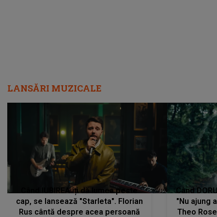
LANSĂRI MUZICALE
Când IUBIREA îți dă lumea peste
Când DORUL
cap, se lansează "Starleta". Florian
"Nu ajung 
Rus cântă despre acea persoană
Theo Rose 