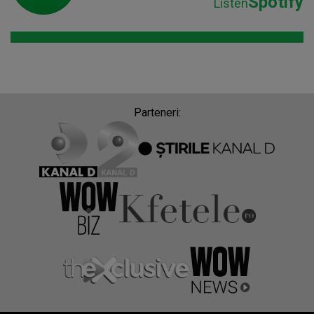
Spotify
Listen
Parteneri: