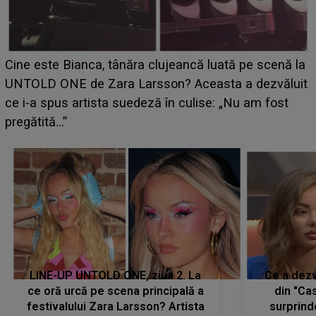
HOROSCOP 11 august 2026. Marte intră în Rac și
aduce tensiuni uriașe pentru o zodie! Conflictele
t
izbucnesc din senin în jurul ei, iar o situație dificilă
scapă de sub control
LINE-UP UNTOLD ONE, ziua 2. La
Ce a dezv
ce oră urcă pe scena principală a
din "Cas
festivalului Zara Larsson? Artista
surprind