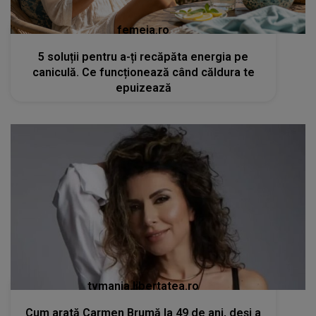
femeia.ro
5 soluții pentru a-ți recăpăta energia pe
caniculă. Ce funcționează când căldura te
epuizează
tvmania.libertatea.ro
Cum arată Carmen Brumă la 49 de ani, deși a