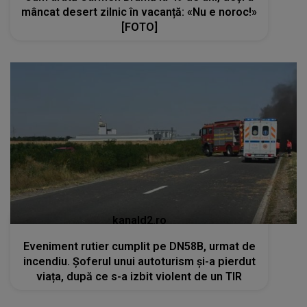
mâncat desert zilnic în vacanță: «Nu e noroc!»
[FOTO]
kanald2.ro
Eveniment rutier cumplit pe DN58B, urmat de
incendiu. Șoferul unui autoturism și-a pierdut
viața, după ce s-a izbit violent de un TIR