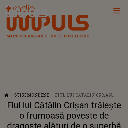
Radio Impuls
STIRI MONDENE
FIUL LUI CĂTĂLIN CRIȘAN
TRĂIEȘTE O FRUMOASĂ
Fiul lui Cătălin Crișan trăiește
POVESTE DE DRAGOSTE
ALĂTURI DE O SUPERBĂ
o frumoasă poveste de
BRUNETĂ. CINE ESTE AMY
dragoste alături de o superbă
RUSESCU