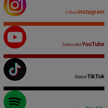
Instagram
Follow
YouTube
Subscribe
TikTok
Watch