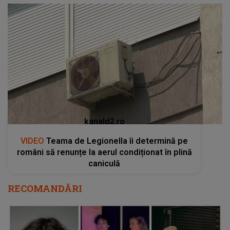
kanald2.ro
VIDEO
Teama de Legionella îi determină pe
români să renunțe la aerul condiționat în plină
caniculă
RECOMANDĂRI