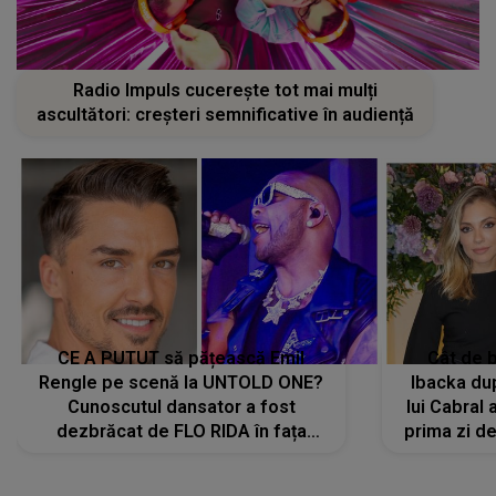
Radio Impuls cucerește tot mai mulți
ascultători: creșteri semnificative în audiență
CE A PUTUT să pățească Emil
Cât de b
Rengle pe scenă la UNTOLD ONE?
Ibacka dup
Cunoscutul dansator a fost
lui Cabral a
dezbrăcat de FLO RIDA în fața
prima zi d
tuturor: „Mi-a dat hainele lui. Ce s-a
strălu
întâmplat mai exact...”
încre