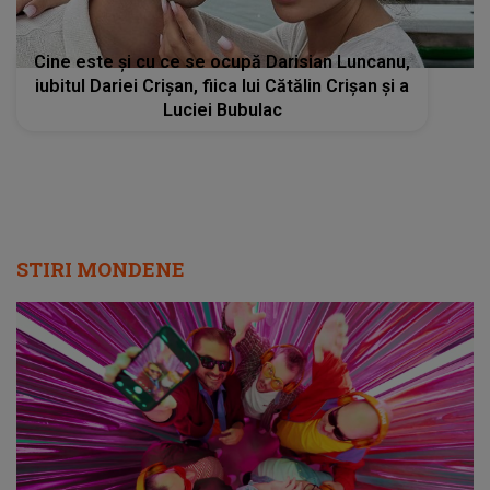
Cine este și cu ce se ocupă Darisian Luncanu,
iubitul Dariei Crișan, fiica lui Cătălin Crișan și a
Luciei Bubulac
STIRI MONDENE