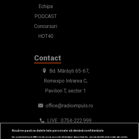
Echipa
PODCAST
Concursuri
HOT40
Contact
Bd. Mărăști 65-67,
Romexpo Intrarea C,
Pavilion T, sector 1
office@radioimpuls.ro
LIVE : 0754-222.999
WhatsApp: 0754-222.999
Nouă ne pasă ca datele tale personale să rămână confidențiale
Noi și partenerii noștri
589
stocăm și/sau accesăm informații pe dispozitivul dvs., precum identificatorii cookie unici pentru