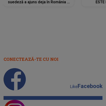
suedeză a ajuns deja în România și
ESTE 
s-a filmat din camera de hotel
Alexandr
faptului 
IMED
CONECTEAZĂ-TE CU NOI
Facebook
Like