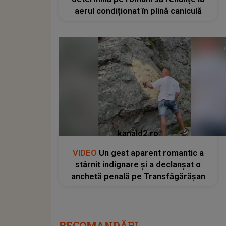
aerul condiționat în plină caniculă
kanald2.ro
VIDEO
Un gest aparent romantic a
stârnit indignare și a declanșat o
anchetă penală pe Transfăgărășan
RECOMANDĂRI