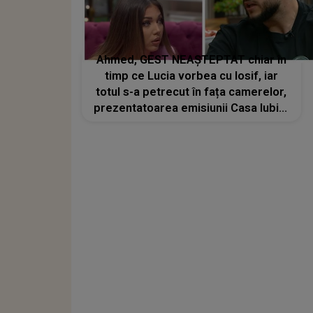
Ahmed, GEST NEAȘTEPTAT chiar în
timp ce Lucia vorbea cu Iosif, iar
totul s-a petrecut în fața camerelor,
prezentatoarea emisiunii Casa Iubirii
fiind NEVOITĂ SĂ INTERVINĂ:"Ce ai?
Liniștiți-vă! Explică..."