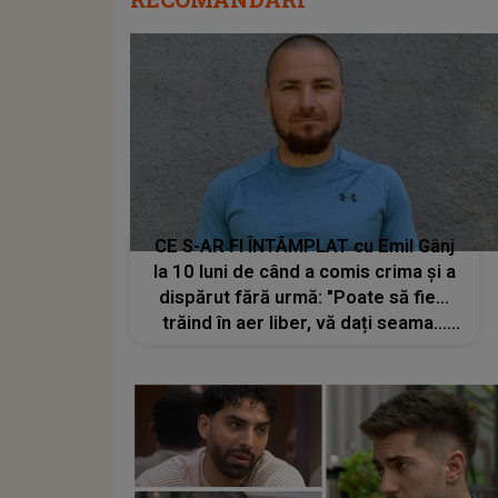
CE S-AR FI ÎNTÂMPLAT cu Emil Gânj
la 10 luni de când a comis crima și a
dispărut fără urmă: "Poate să fie…
trăind în aer liber, vă dați seama…
tot felul de..."