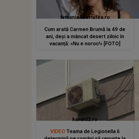
tvmania.libertatea.ro
Cum arată Carmen Brumă la 49 de
ani, deși a mâncat desert zilnic în
vacanță: «Nu e noroc!» [FOTO]
kanald2.ro
VIDEO
Teama de Legionella îi
determină pe români să renunțe la