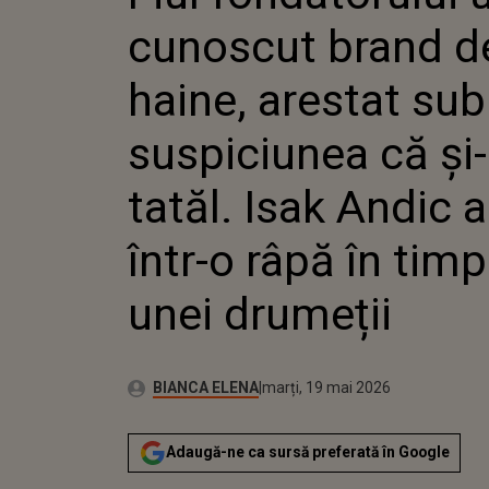
SUSPICIUN
cunoscut brand d
UCIS TATĂL
CĂZUT ÎNT
TIMPUL U
haine, arestat sub
suspiciunea că și-
tatăl. Isak Andic 
într-o râpă în timp
unei drumeții
Autor:
Publicat:
BIANCA ELENA
marți, 19 mai 2026
Adaugă-ne ca sursă preferată în Google