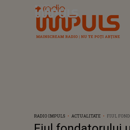
Radio Impuls
RADIO IMPULS
ACTUALITATE
FIUL FON
UNUI CUN
Fiul fondatorului 
DE HAINE,