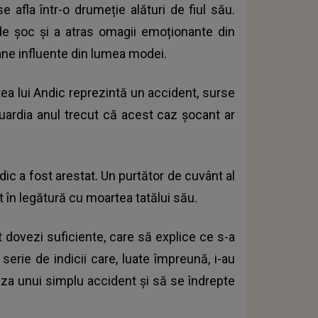
 afla într-o drumeție alături de fiul său.
 de șoc și a atras omagii emoționante din
soane influente din lumea modei.
tea lui Andic reprezintă un accident, surse
guardia anul trecut că acest caz șocant ar
ic a fost arestat. Un purtător de cuvânt al
t în legătură cu moartea tatălui său.
it dovezi suficiente, care să explice ce s-a
 serie de indicii care, luate împreună, i-au
eza unui simplu accident și să se îndrepte