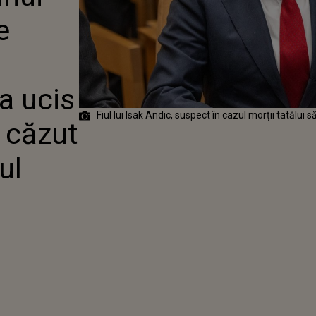
EA CĂ ȘI-A
e
. ISAK ANDIC A
R-O RÂPĂ ÎN
NEI DRUMEȚII
a ucis
Fiul lui Isak Andic, suspect în cazul morții tatălui 
a căzut
ul