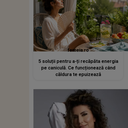
femeia.ro
5 soluții pentru a-ți recăpăta energia
pe caniculă. Ce funcționează când
căldura te epuizează