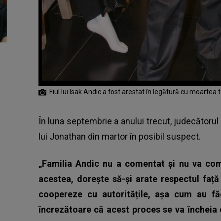
Fiul lui Isak Andic a fost arestat în legătură cu moartea 
În luna septembrie a anului trecut, judecătoru
lui Jonathan din martor în posibil suspect.
„Familia Andic nu a comentat și nu va com
acestea, dorește să-și arate respectul față
coopereze cu autoritățile, așa cum au f
încrezătoare că acest proces se va încheia 