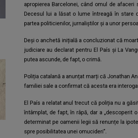
apropierea Barcelonei, când omul de afaceri se
Decesul lui a lăsat o lume întreagă în stare
partea politicienilor, jurnaliștilor și a unor per
Deși o anchetă inițială a concluzionat că moar
judiciare au declarat pentru El País și La Van
putea ascunde, de fapt, o crimă.
Poliția catalană a anunțat marți că Jonathan And
familiei sale a confirmat că acesta era interoga
El País a relatat anul trecut că poliția nu a găs
întâmplat, de fapt, în râpă, dar a „descoperit o
determinat pe oamenii legii să renunțe la ipot
spre posibilitatea unei omucideri”.