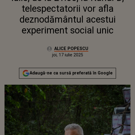
telespectatorii vor afla
deznodământul acestui
experiment social unic
Autor:
ALICE POPESCU
Publicat:
miercuri, 16 iulie 2025
Actualizat:
joi, 17 iulie 2025
Adaugă-ne ca sursă preferată în Google