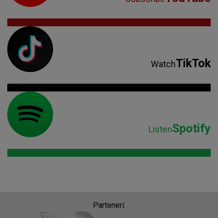
TikTok
Watch
Spotify
Listen
Parteneri: