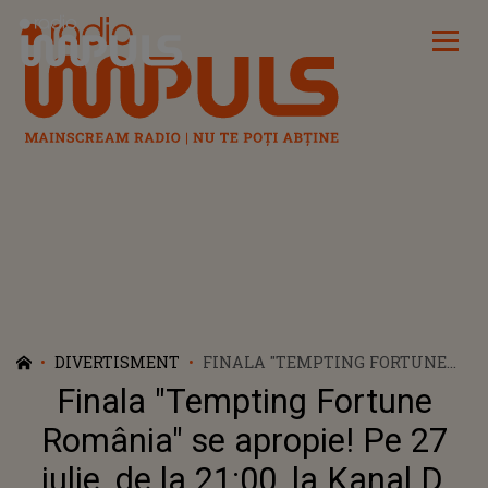
Radio Impuls
DIVERTISMENT
FINALA "TEMPTING FORTUNE
ROMÂNIA" SE APROPIE! PE 27
Finala "Tempting Fortune
IULIE, DE LA 21:00, LA KANAL D,
TELESPECTATORII VOR AFLA
România" se apropie! Pe 27
DEZNODĂMÂNTUL ACESTUI
iulie, de la 21:00, la Kanal D,
EXPERIMENT SOCIAL UNIC