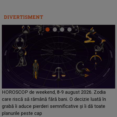
DIVERTISMENT
Emanuel a ținut ACEST DETALIU ASCUNS până
acum! În fața Alexandrei, concurentul din Casa Iubirii
face o MĂRTURISIRE NEAȘTEPTATĂ despre mama
sa: "I-am spus și ei în față, eu nu te iubesc pentru