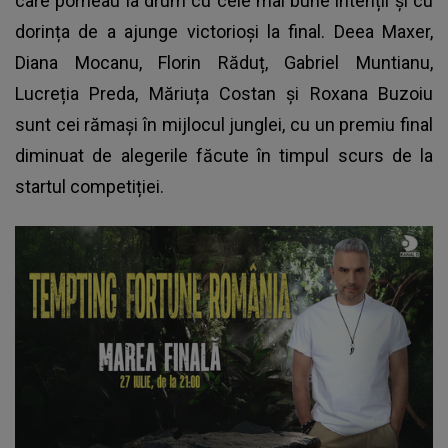
care porneau la drum cu cele mai bune intenții și cu
dorința de a ajunge victorioși la final. Deea Maxer,
Diana Mocanu, Florin Răduț, Gabriel Muntianu,
Lucreția Preda, Măriuța Costan și Roxana Buzoiu
sunt cei rămași în mijlocul junglei, cu un premiu final
diminuat de alegerile făcute în timpul scurs de la
startul competiției.