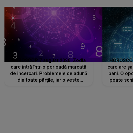
că..."
HOROSCOP 7 august 2026. Zodia
HOROSCOP 
care intră într-o perioadă marcată
care are șa
de încercări. Problemele se adună
bani. O opo
din toate părțile, iar o veste
poate schi
neașteptată îi dă planurile peste
la
cap