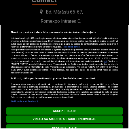
Bd. Mărăști 65-67,
Romexpo Intrarea C,
Pavilion T, sector 1
Nouă ne pasă ca datele tale personale să rămână confidențiale
Noi și partenerii noștri
589
stocăm și/sau accesăm informații pe dispozitivul dvs., precum identificatorii cookie unici pentru
prelucrarea datelor cu caracter personal. Puteți accepta sau gestiona preferințele dvs. făcând clic mai jos, respectiv vă
office@radioimpuls.ro
puteți opune utilizării unui interes legitim în orice moment pe pagina cu politica de confidențialitate. Aceste alegeri vor fi
raportate partenerilor noștri și nu vă vor afecta navigarea.
Mai multe detalii
Noi si partenerii nostri (retelele de socializare si agentiile de publicitate partenere, precum si furnizorii nostri de servicii de
date analitice) prelucram date pentru a permite website-ului sa functioneze, pentru a personaliza continutul si anunturile
publicitare afisate in functie de interesele si/sau profilul dvs., pentru a va oferi functionalitati aferente retelelor de
LIVE : 0754-222.999
socializare si pentru a analiza traficul pe website. Beneficiati de drepturile prevazute de art. 15-22 din GDPR in legatura
cu prelucrarea datelor cu caracter personal. Aceste drepturi pot fi exercitate prin modalitatea indicata
aici
. Prin click pe
“ACCEPT TOATE”, acceptati folosirea tuturor Tehnologiilor de tip Cookie, care implica inclusiv acceptul dvs. cu privire la
WhatsApp: 0754-222.999
stocarea/accesarea informatiilor de catre Vendor-ii cu care colaboram. Prin click pe “VREAU SA MODIFIC SETARILE
INDIVIDUAL” puteti schimba preferintele in mod individual, mai putin cele legate de cookie strict necesare pentru
functionarea website-ului.
Atât noi, cât și partenerii noștri prelucrăm datele pentru a oferi:
Stocarea și/sau accesarea informațiilor de pe un dispozitiv. Măsurarea performanței reclamelor. Utilizarea profilurilor
pentru selectarea conținutului personalizat. Dezvoltarea și îmbunătățirea serviciilor. Crearea profilurilor de conținut
personalizat. Utilizarea profilurilor pentru selectarea publicității personalizate. Crearea profilurilor pentru publicitate
personalizată. Măsurarea performanței conținutului. Înțelegerea publicului prin statistici sau combinații de date din surse
diferite. Utilizarea de date limitate pentru a selecta publicitatea. Utilizarea datelor limitate pentru a selecta conținutul.
Date precise de geolocație și identificarea prin scanarea dispozitivului.
Listă parteneri (furnizori)
Loading...
BARĂ LA BARĂ
ACCEPT TOATE
© 2019-2026 DOGAN MEDIA INTERNATIONAL SA, Toate
MISHA MILLER - Popcorn Song
VREAU SA MODIFIC SETARILE INDIVIDUAL
drepturile rezervate.
RESPING TOATE