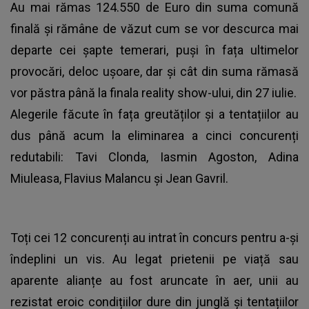
Au mai rămas 124.550 de Euro din suma comună
finală și rămâne de văzut cum se vor descurca mai
departe cei șapte temerari, puși în fața ultimelor
provocări, deloc ușoare, dar și cât din suma rămasă
vor păstra până la finala reality show-ului, din 27 iulie.
Alegerile făcute în fața greutăților și a tentațiilor au
dus până acum la eliminarea a cinci concurenți
redutabili: Tavi Clonda, Iasmin Agoston, Adina
Miuleasa, Flavius Malancu și Jean Gavril.
Toți cei 12 concurenți au intrat în concurs pentru a-și
îndeplini un vis. Au legat prietenii pe viață sau
aparente alianțe au fost aruncate în aer, unii au
rezistat eroic condițiilor dure din junglă și tentațiilor