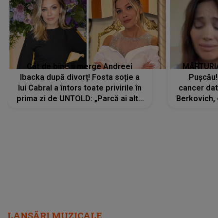
Cât de bine îi merge Andreei
MĂRTURIA
Ibacka după divorț! Fosta soție a
Pușcău!
lui Cabral a întors toate privirile în
cancer dato
prima zi de UNTOLD: „Parcă ai altă
Berkovich, 
strălucire, emani putere,
accident ru
încredere, siguranță...”
Dacă nu 
LANSĂRI MUZICALE