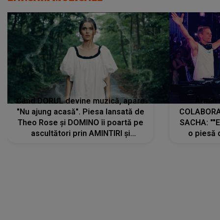
Când DORUL devine muzică, apare
Armin 
"Nu ajung acasă". Piesa lansată de
COLABORAR
Theo Rose și DOMINO îi poartă pe
SACHA: ""E
ascultători prin AMINTIRI și
o piesă 
REGĂSIRI, iar drumul emoțiilor
imediat pre
trece prin sufletul publicului:
cu mine șt
"Pentru toți cei care au plecat
păstrăm do
departe ca să le fie mai bine"