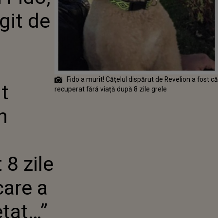
ĂI, SPERIAT DE
git de
 ACESTA A FOST
EDAT ÎN CELE
 „A FOST UN
,
 A REZISTAT 8
RĂZI, TIMP ÎN
ST CĂUTAT
…”
Fido a murit! Cățelul dispărut de Revelion a fost că
t
recuperat fără viață după 8 zile grele
n
 8 zile
care a
etat…”