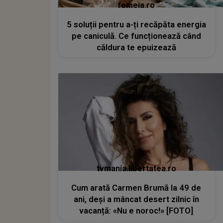
femeia.ro
5 soluții pentru a-ți recăpăta energia
pe caniculă. Ce funcționează când
căldura te epuizează
tvmania.libertatea.ro
Cum arată Carmen Brumă la 49 de
ani, deși a mâncat desert zilnic în
vacanță: «Nu e noroc!» [FOTO]