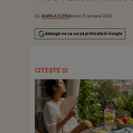
Publicat:
Autor:
vineri, 9 ianuarie 2026
Actualizat:
BIANCA ELENA
vineri, 9 ianuarie 2026
Adaugă-ne ca sursă preferată în Google
CITEȘTE ȘI