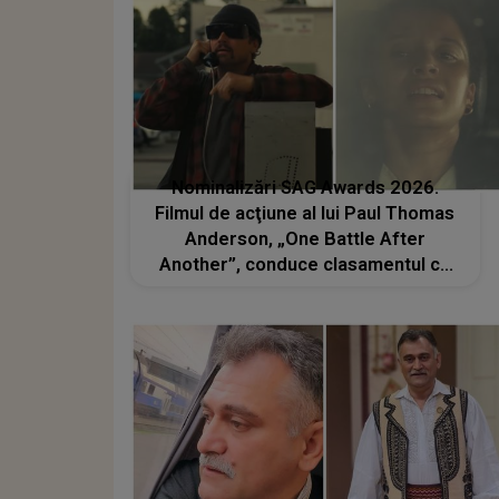
Nominalizări SAG Awards 2026.
Filmul de acţiune al lui Paul Thomas
Anderson, „One Battle After
Another”, conduce clasamentul cu
un număr record de 7 nominalizări,
rescriind istoria competiției