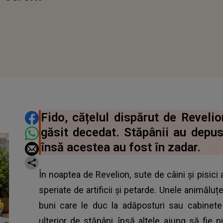
DISTRIBUIE ARTICOLUL
Fido, cățelul dispărut de Revelion
găsit decedat. Stăpânii au depus 
însă acestea au fost în zadar.
În noaptea de Revelion, sute de câini și pisici 
speriate de artificii și petarde. Unele animăl
buni care le duc la adăposturi sau cabinete
ulterior de stăpâni, însă altele ajung să fie