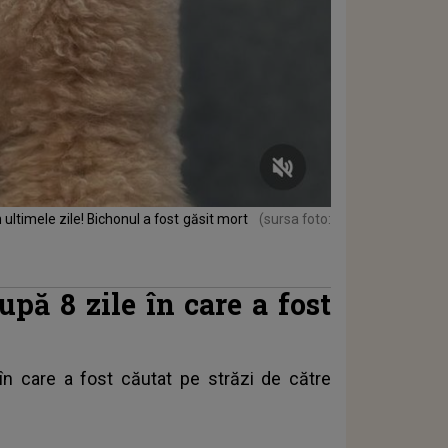
 ultimele zile! Bichonul a fost găsit mort
(sursa foto:
upă 8 zile în care a fost
în care a fost căutat pe străzi de către