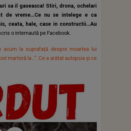
ri sa il gaseasca! Stiri, drona, ochelari
ent de vreme…Ce nu se intelege e ca
s, ceata, hale, case in constructii…Au
scris o internaută pe Facebook.
e acum la suprafață despre moartea lui
st martoră la...". Ce a arătat autopsia și ce