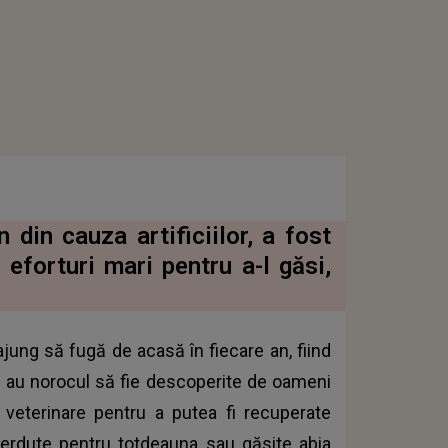
 din cauza artificiilor, a fost
eforturi mari pentru a-l găsi,
ajung să fugă de acasă în fiecare an, fiind
uțe au norocul să fie descoperite de oameni
 veterinare pentru a putea fi recuperate
 pierdute pentru totdeauna sau găsite abia