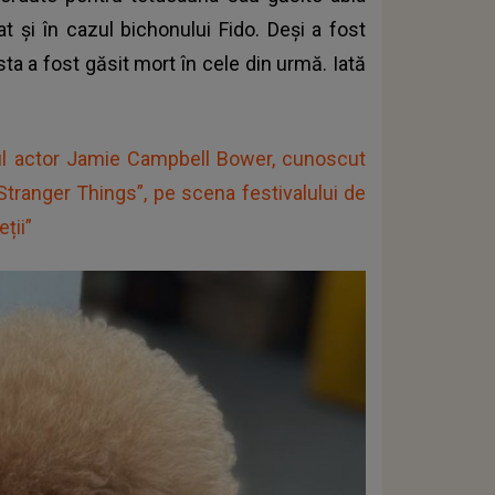
t și în cazul bichonului Fido. Deși a fost
a a fost găsit mort în cele din urmă. Iată
rul actor Jamie Campbell Bower, cunoscut
”Stranger Things”, pe scena festivalului de
ții”