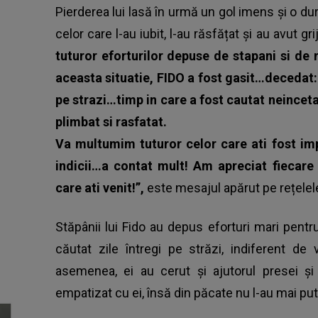
Pierderea lui lasă în urmă un gol imens și o dur
celor care l-au iubit, l-au răsfățat și au avut g
tuturor eforturilor depuse de stapani si de
aceasta situatie, FIDO a fost gasit…decedat:(
pe strazi…timp in care a fost cautat neinceta
plimbat si rasfatat.
Va multumim tuturor celor care ati fost impli
indicii…a contat mult! Am apreciat fiecare
care ati venit!”,
este mesajul apărut pe rețelel
Stăpânii lui Fido au depus eforturi mari pentru
căutat zile întregi pe străzi, indiferent de
asemenea, ei au cerut și ajutorul presei și
empatizat cu ei, însă din păcate nu l-au mai pu