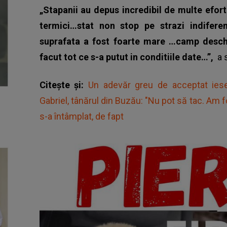
„Stapanii au depus incredibil de multe efortu
termici…stat non stop pe strazi indifer
suprafata a fost foarte mare …camp deschi
facut tot ce s-a putut in conditiile date…”,
a 
Citește și:
Un adevăr greu de acceptat ies
Gabriel, tânărul din Buzău: "Nu pot să tac. Am fo
s-a întâmplat, de fapt