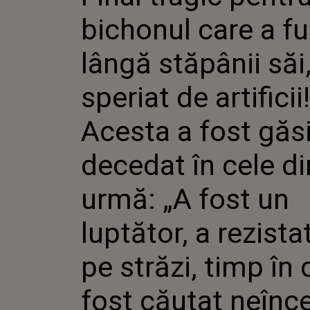
STĂPÂNII S
bichonul care a fu
ARTIFICII!
GĂSIT DEC
DIN URMĂ:
lângă stăpânii săi
LUPTĂTOR,
ZILE PE ST
speriat de artificii!
CARE A FO
NEÎNCETAT
Acesta a fost găsi
decedat în cele di
urmă: „A fost un
luptător, a rezistat
pe străzi, timp în 
fost căutat neînc