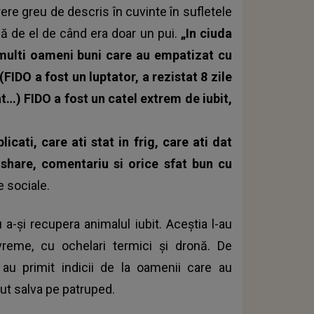
ere greu de descris în cuvinte în sufletele
rijă de el de când era doar un pui.
„In ciuda
 multi oameni buni care au empatizat cu
FIDO a fost un luptator, a rezistat 8 zile
t…) FIDO a fost un catel extrem de iubit,
cati, care ati stat in frig, care ati dat
 share, comentariu si orice sfat bun cu
e sociale.
 a-și recupera animalul iubit. Aceștia l-au
 vreme, cu ochelari termici și dronă. De
 au primit indicii de la oamenii care au
tut salva pe patruped.