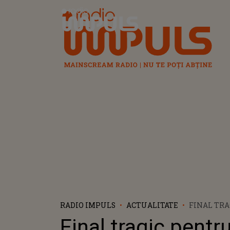
Radio Impuls
RADIO IMPULS
ACTUALITATE
FINAL TR
FIDO, BIC
Final tragic pentru
FUGIT DE 