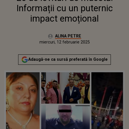
Informații cu un puternic
impact emoțional
Autor:
ALINA PETRE
Publicat:
luni, 12 februarie 2024
Actualizat:
miercuri, 12 februarie 2025
Adaugă-ne ca sursă preferată în Google