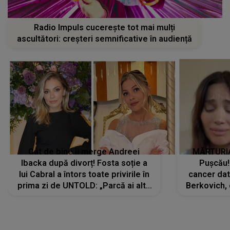
Radio Impuls cucerește tot mai mulți
ascultători: creșteri semnificative în audiență
Cât de bine îi merge Andreei
MĂRTURIA
Ibacka după divorț! Fosta soție a
Pușcău!
lui Cabral a întors toate privirile în
cancer dato
prima zi de UNTOLD: „Parcă ai altă
Berkovich, 
strălucire, emani putere,
accident ru
încredere, siguranță...”
Dacă nu 