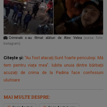
Criminalii s-au filmat alături de Alex Velea
(sursa foto:
Instagram)
Citește și:
"Au fost atacați.Sunt foarte periculoși. Mă
tem pentru viața mea". Iubita unuia dintre bărbații
acuzați de crima de la Padina face confesiuni
uluitoare
MAI MULTE DESPRE: