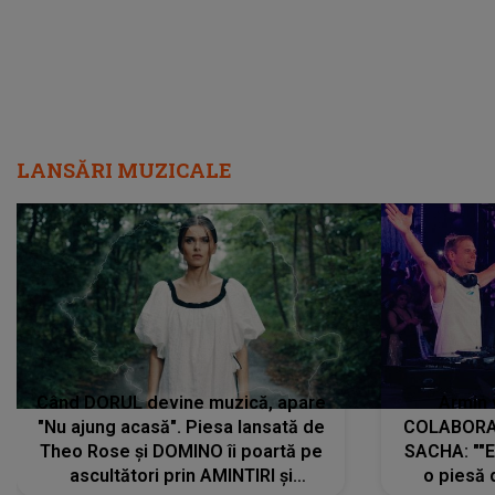
LANSĂRI MUZICALE
Când DORUL devine muzică, apare
Armin 
"Nu ajung acasă". Piesa lansată de
COLABORAR
Theo Rose și DOMINO îi poartă pe
SACHA: ""E
ascultători prin AMINTIRI și
o piesă 