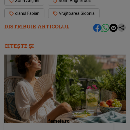
Sorin Anghel
Sorin Anghel ucis
clanul Fabian
Vrăjitoarea Sidonia
DISTRIBUIE ARTICOLUL
CITEȘTE ȘI
femeia.ro