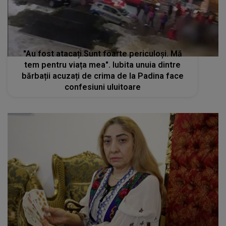
"Au fost atacați.Sunt foarte periculoși. Mă
tem pentru viața mea". Iubita unuia dintre
bărbații acuzați de crima de la Padina face
confesiuni uluitoare