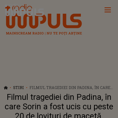
Radio Impuls
STIRI
FILMUL TRAGEDIEI DIN PADINA, ÎN CARE
SORIN A FOST UCIS CU PESTE 20 DE
Filmul tragediei din Padina, în
LOVITURI DE MACETĂ. INFORMAȚII CU UN
PUTERNIC IMPACT EMOȚIONAL
care Sorin a fost ucis cu peste
20 de lovituri de macetă.