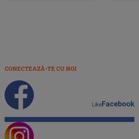
neașteptată îi dă planurile peste
la
cap
CONECTEAZĂ-TE CU NOI
Facebook
Like