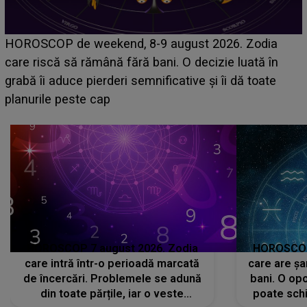
Emanuel a ținut ACEST DETALIU ASCUNS până
acum! În fața Alexandrei, concurentul din Casa Iubirii
face o MĂRTURISIRE NEAȘTEPTATĂ despre mama
sa: "I-am spus și ei în față, eu nu te iubesc pentru
că..."
HOROSCOP 7 august 2026. Zodia
HOROSCOP 
care intră într-o perioadă marcată
care are șa
de încercări. Problemele se adună
bani. O opo
din toate părțile, iar o veste
poate schi