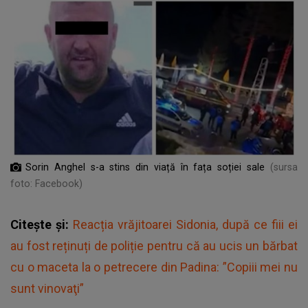
Sorin Anghel s-a stins din viață în fața soției sale
(sursa
foto: Facebook)
Citește și:
Reacția vrăjitoarei Sidonia, după ce fiii ei
au fost reținuți de poliție pentru că au ucis un bărbat
cu o maceta la o petrecere din Padina: ”Copiii mei nu
sunt vinovaţi”