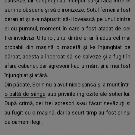
danseze, iar suspecții au început să-și facă între ei
semne obscene și să o ironizeze. Soțul femeii a fost
deranjat și s-a năpustit să-l lovească pe unul dintre
ei cu pumnul, moment în care a fost atacat de cei
trei invidivizi. Ulterior, unul dintre ei ar fi adus cel mai
probabil din mașină o macetă și l-a înjunghiat pe
bărbat, acesta a încercat să se salveze și a fugit în
afara cabanei, dar agresorii l-au urmărit și a mai fost
înjunghiat și afără.
Din păcate, Sorin nu a avut nicio șansă și
a murit într-
o baltă de sânge
sub privirile îngrozite ale soției lui.
După crimă, cei trei agresori s-au făcut nevăzuți și
au fugit cu o mașină, dar la scurt timp au fost prinși
de oamenii legii.