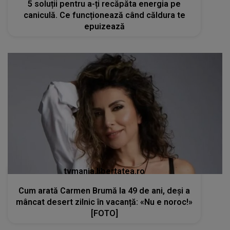
5 soluții pentru a-ți recăpăta energia pe
caniculă. Ce funcționează când căldura te
epuizează
tvmania.libertatea.ro
Cum arată Carmen Brumă la 49 de ani, deși a
mâncat desert zilnic în vacanță: «Nu e noroc!»
[FOTO]