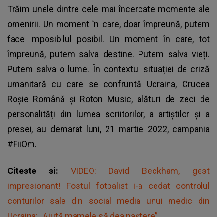
Trăim unele dintre cele mai încercate momente ale
omenirii. Un moment în care, doar împreună, putem
face imposibilul posibil. Un moment în care, tot
împreună, putem salva destine. Putem salva vieți.
Putem salva o lume. În contextul situației de criză
umanitară cu care se confruntă Ucraina, Crucea
Roșie Română și Roton Music, alături de zeci de
personalități din lumea scriitorilor, a artiștilor și a
presei, au demarat luni, 21 martie 2022, campania
#FiiOm.
Citeste si:
VIDEO: David Beckham, gest
impresionant! Fostul fotbalist i-a cedat controlul
conturilor sale din social media unui medic din
Ucraina: „Ajută mamele să dea naștere”