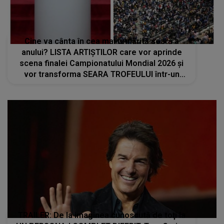
Cine va cânta în cea mai urmărită seară a
anului? LISTA ARTIȘTILOR care vor aprinde
scena finalei Campionatului Mondial 2026 și
vor transforma SEARA TROFEULUI într-un
show de neuitat: "Ceremonia de închidere va
încheia..."
TRAILER: De la imaginea cunoscută de toţi la