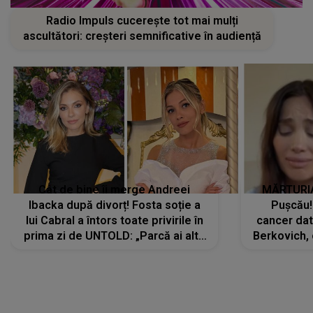
Radio Impuls cucerește tot mai mulți
ascultători: creșteri semnificative în audiență
Cât de bine îi merge Andreei
MĂRTURIA
Ibacka după divorț! Fosta soție a
Pușcău!
lui Cabral a întors toate privirile în
cancer dato
prima zi de UNTOLD: „Parcă ai altă
Berkovich, 
strălucire, emani putere,
accident ru
încredere, siguranță...”
Dacă nu 