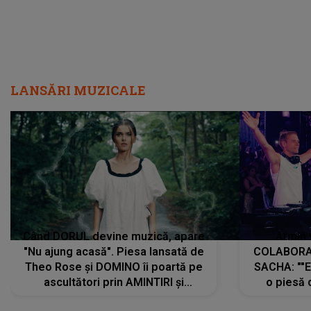
LANSĂRI MUZICALE
Când DORUL devine muzică, apare
Armin 
"Nu ajung acasă". Piesa lansată de
COLABORAR
Theo Rose și DOMINO îi poartă pe
SACHA: ""E
ascultători prin AMINTIRI și
o piesă 
REGĂSIRI, iar drumul emoțiilor
imediat pre