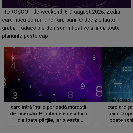
Emanuel a ținut ACEST DETALIU ASCUNS până
acum! În fața Alexandrei, concurentul din Casa Iubirii
face o MĂRTURISIRE NEAȘTEPTATĂ despre mama
sa: "I-am spus și ei în față, eu nu te iubesc pentru
că..."
HOROSCOP 7 august 2026. Zodia
HOROSCOP 
care intră într-o perioadă marcată
care are șa
de încercări. Problemele se adună
bani. O opo
din toate părțile, iar o veste
poate schi
neașteptată îi dă planurile peste
la