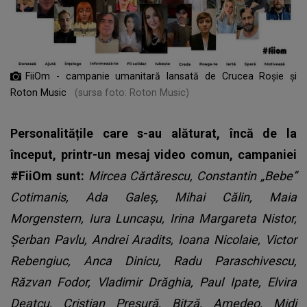
FiiOm - campanie umanitară lansată de Crucea Roșie și
Roton Music
(sursa foto: Roton Music)
Personalitățile care s-au alăturat, încă de la
început, printr-un mesaj video comun, campaniei
#FiiOm sunt:
Mircea Cărtărescu, Constantin „Bebe”
Cotimanis, Ada Galeș, Mihai Călin, Maia
Morgenstern, Iura Luncașu, Irina Margareta Nistor,
Șerban Pavlu, Andrei Aradits, Ioana Nicolaie, Victor
Rebengiuc, Anca Dinicu, Radu Paraschivescu,
Răzvan Fodor, Vladimir Drăghia, Paul Ipate, Elvira
Deatcu, Cristian Presură, Bitză, Amedeo, Midi