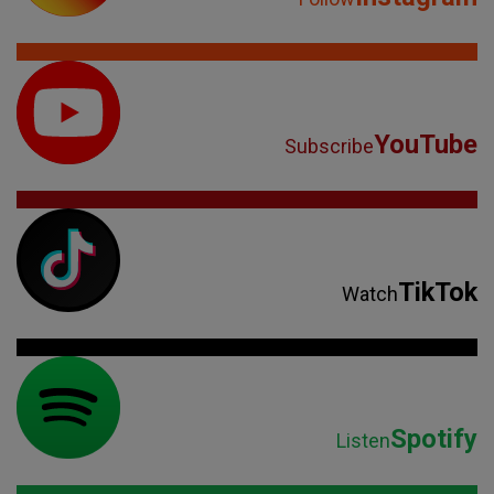
YouTube
Subscribe
TikTok
Watch
Spotify
Listen