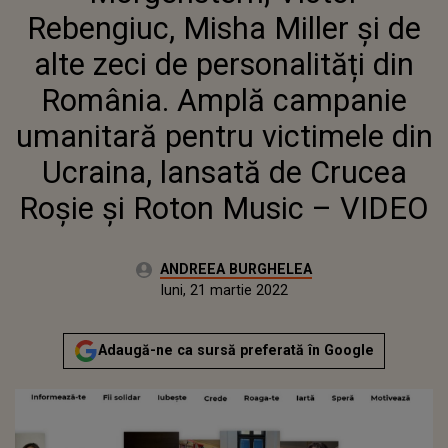
UCRAINA, LANSATĂ DE CRUCEA ROȘIE ȘI
Rebengiuc, Misha Miller și de
ROTON MUSIC – VIDEO
alte zeci de personalități din
România. Amplă campanie
umanitară pentru victimele din
Ucraina, lansată de Crucea
Roșie și Roton Music – VIDEO
Autor:
ANDREEA BURGHELEA
Publicat:
luni, 21 martie 2022
Actualizat:
luni, 21 martie 2022
Adaugă-ne ca sursă preferată în Google