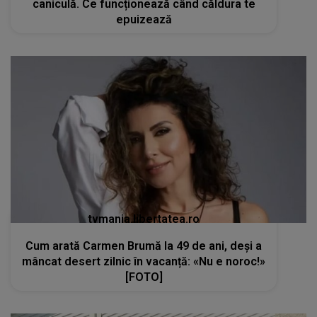
caniculă. Ce funcționează când căldura te
epuizează
tvmania.libertatea.ro
Cum arată Carmen Brumă la 49 de ani, deși a
mâncat desert zilnic în vacanță: «Nu e noroc!»
[FOTO]