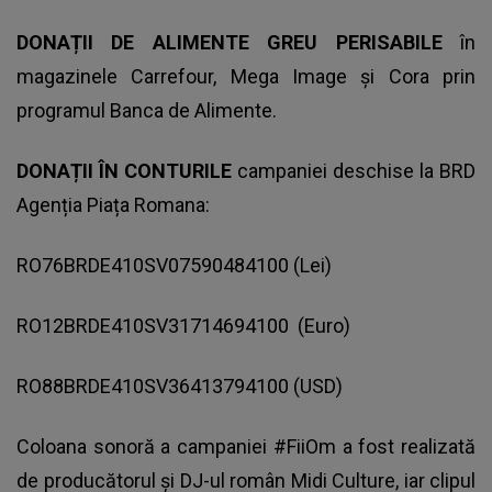
DONAȚII DE ALIMENTE GREU PERISABILE
în
magazinele Carrefour, Mega Image și Cora prin
programul Banca de Alimente.
DONAȚII ÎN CONTURILE
campaniei deschise la BRD
Agenția Piața Romana:
RO76BRDE410SV07590484100 (Lei)
RO12BRDE410SV31714694100 (Euro)
RO88BRDE410SV36413794100 (USD)
Coloana sonoră a campaniei #FiiOm a fost realizată
de producătorul și DJ-ul român Midi Culture, iar clipul