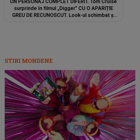
UN PERSONAJ COMPLET DIFERIT. Tom Cruise
surprinde în filmul „Digger” CU O APARIȚIE
GREU DE RECUNOSCUT. Look-ul schimbat şi
detaliile personajului au făcut ca mulţi fani să
privească de două ori imaginile
STIRI MONDENE